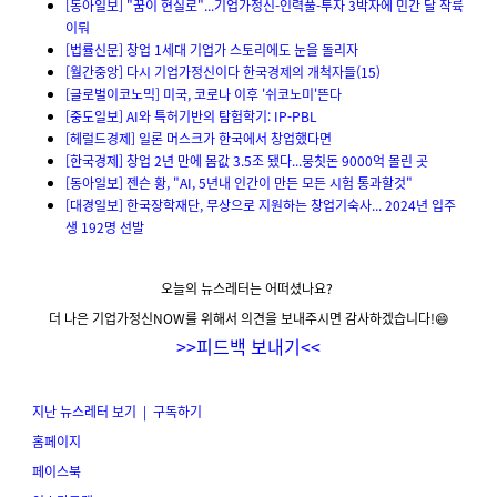
[동아일보] "꿈이 현실로"...기업가정신-인력풀-투자 3박자에 민간 달 착륙
이뤄
[법률신문] 창업 1세대 기업가 스토리에도 눈을 돌리자
[월간중앙] 다시 기업가정신이다 한국경제의 개척자들(15)
[글로벌이코노믹] 미국, 코로나 이후 '쉬코노미'뜬다
[중도일보] AI와 특허기반의 탐험학기: IP-PBL
[헤럴드경제] 일론 머스크가 한국에서 창업했다면
[한국경제] 창업 2년 만에 몸값 3.5조 됐다...뭉칫돈 9000억 몰린 곳
[동아일보] 젠슨 황, "AI, 5년내 인간이 만든 모든 시험 통과할것"
[대경일보] 한국장학재단, 무상으로 지원하는 창업기숙사... 2024년 입주
생 192명 선발
오늘의 뉴스레터는 어떠셨나요?
더 나은 기업가정신NOW를 위해서 의견을 보내주시면 감사하겠습니다!😄
>>
피드백 보내기
<<
지난 뉴스레터 보기
|
구독하기
홈페이지
페이스북