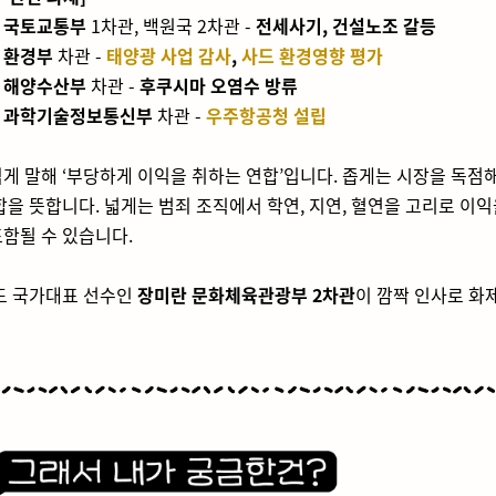
진
국토교통부
1차관, 백원국 2차관 -
전세사기, 건설노조 갈등
준
환경부
차관 -
태양광 사업 감사
,
사드 환경영향 평가
훈
해양수산부
차관 -
후쿠시마 오염수 방류
경
과학기술정보통신부
차관 -
우주항공청 설립
쉽게 말해 ‘부당하게 이익을 취하는 연합’입니다. 좁게는 시장을 독점
합을 뜻합니다. 넓게는 범죄 조직에서 학연, 지연, 혈연을 고리로 이
함될 수 있습니다.
도 국가대표 선수인
장미란 문화체육관광부 2차관
이 깜짝 인사로 화