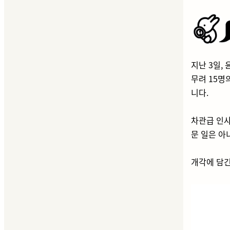
지난 3일,
무려 15명
니다.
차관급 인사
문 일은 아
개각에 담긴