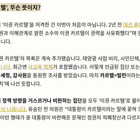
텔’, 무슨 뜻이지?
 ‘이권 카르텔’을 저격한 건 이번이 처음이 아닙니다. 2년 전
대선 출
권과 이해관계로 얽힌 소수의 이권 카르텔이 권력을 사유화했다”며 
니다.
이권 카르텔’의 목록은 계속 추가됐습니다. 태양광 사업 비리, 시민단체
니다.
최근엔
사교육 업체
가 포함됐습니다. 이렇게 언급된 집단 또
국세청, 감사원
을 동원한 조사를 받았습니다. 마치
카르텔=빌런
이라는
퇴치’에 나선 듯합니다.
 정책 방향을 거스르거나 비판하는 집단
을 모두 ‘이권 카르텔’로 몰
이 나옵니다.
유승민 전 의원은 “대통령이 카르텔이라는 말에 꽂혀
 이런 행태가 윤 대통령이 비판해온 문재인 정권의 적폐청산과 다르