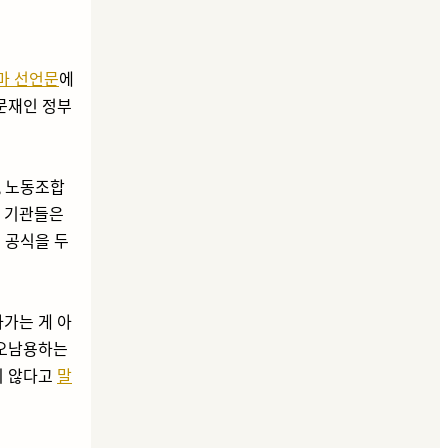
마 선언문
에
문재인 정부
, 노동조합
는 기관들은
 공식을 두
아가는 게 아
 오남용하는
지 않다고
말