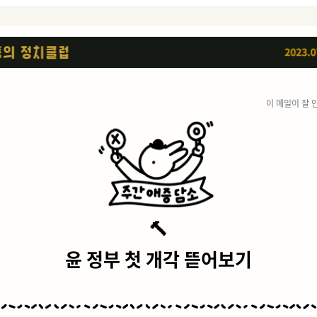
이 메일이 잘 
🔨
윤 정부 첫 개각 뜯어보기