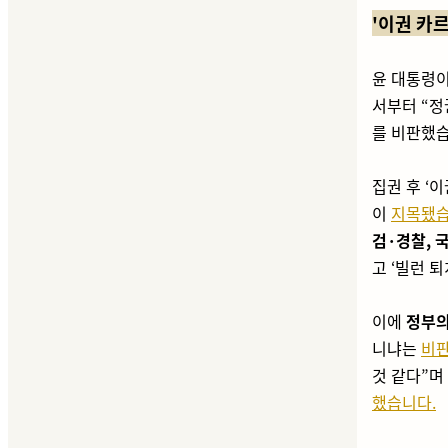
'이권 카르
윤 대통령이
서부터 “정
를 비판했습
집권 후 ‘
이
지목됐습
검·경찰, 
고 ‘빌런 
이에
정부의
니냐는
비판
것 같다”며
했습니다.