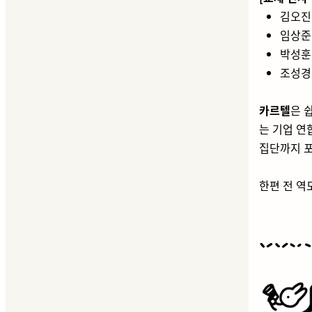
김오
임상
박성
조성
카르텔
은 
는 기업 연
집단까지 포
한편 전 역