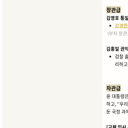
장관급
김영호 통일
강경한
(부처 장관
김홍일 권
검찰 
리하고
차관급
윤 대통령
하고, “우
둔 국정 과
[교체 인사 