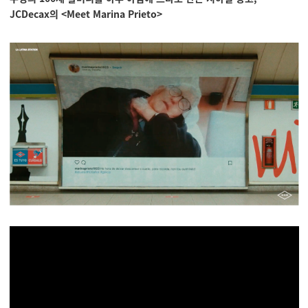
JCDecax의
<Meet Marina Prieto>