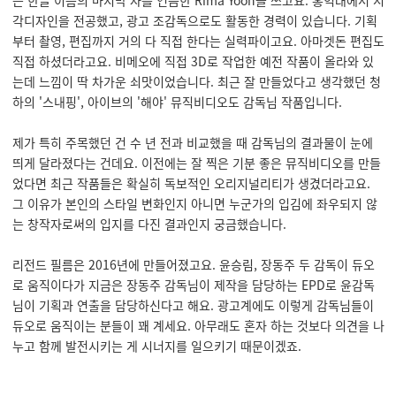
은 한글 이름의 마지막 자를 연음한 Rima Yoon을 쓰고요. 홍익대에서 시
각디자인을 전공했고, 광고 조감독으로도 활동한 경력이 있습니다. 기획
부터 촬영, 편집까지 거의 다 직접 한다는 실력파이고요. 아마겟돈 편집도
직접 하셨더라고요. 비메오에 직접 3D로 작업한 예전 작품이 올라와 있
는데 느낌이 딱 차가운 쇠맛이었습니다. 최근 잘 만들었다고 생각했던 청
하의 '스내핑', 아이브의 '해야' 뮤직비디오도 감독님 작품입니다.
제가 특히 주목했던 건 수 년 전과 비교했을 때 감독님의 결과물이 눈에
띄게 달라졌다는 건데요. 이전에는 잘 찍은 기분 좋은 뮤직비디오를 만들
었다면 최근 작품들은 확실히 독보적인 오리지널리티가 생겼더라고요.
그 이유가 본인의 스타일 변화인지 아니면 누군가의 입김에 좌우되지 않
는 창작자로써의 입지를 다진 결과인지 궁금했습니다.
리전드 필름은 2016년에 만들어졌고요. 윤승림, 장동주 두 감독이 듀오
로 움직이다가 지금은 장동주 감독님이 제작을 담당하는 EPD로 윤감독
님이 기획과 연출을 담당하신다고 해요. 광고계에도 이렇게 감독님들이
듀오로 움직이는 분들이 꽤 계세요. 아무래도 혼자 하는 것보다 의견을 나
누고 함께 발전시키는 게 시너지를 일으키기 때문이겠죠.