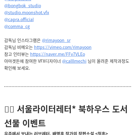
@bongbok_studio
@studio.moonshot.vfx
@capra.official
@comma_cg
감독님 인스타그램은
@
rimayoon_sr
감독님 비메오는
https://vimeo.com/rimayoon
참고 인터뷰는
https://naver.me/FFv7VLEo
아마겟돈에 참여한 VFX디자이너
@calllmechi
님이 올려준 제작과정도
확인해 보세요.
💁‍♀️ 서울라이터레터* 북하우스 도서
선물 이벤트
우주에서 보내는 러브레터, 배명훈 작가의 장편소설 <청혼>