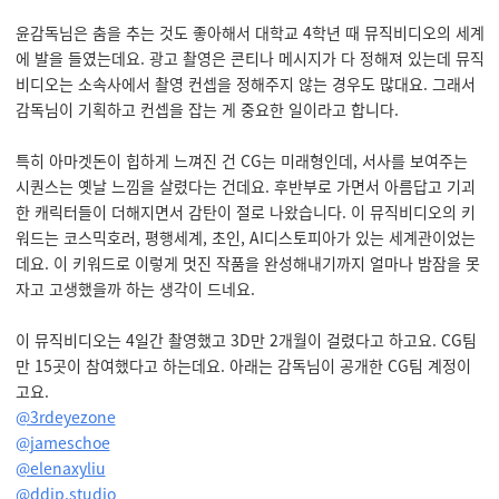
윤감독님은 춤을 추는 것도 좋아해서 대학교 4학년 때 뮤직비디오의 세계
에 발을 들였는데요. 광고 촬영은 콘티나 메시지가 다 정해져 있는데 뮤직
비디오는 소속사에서 촬영 컨셉을 정해주지 않는 경우도 많대요. 그래서
감독님이 기획하고 컨셉을 잡는 게 중요한 일이라고 합니다.
특히 아마겟돈이 힙하게 느껴진 건 CG는 미래형인데, 서사를 보여주는
시퀀스는 옛날 느낌을 살렸다는 건데요. 후반부로 가면서 아름답고 기괴
한 캐릭터들이 더해지면서 감탄이 절로 나왔습니다. 이 뮤직비디오의 키
워드는 코스믹호러, 평행세계, 초인, AI디스토피아가 있는 세계관이었는
데요. 이 키워드로 이렇게 멋진 작품을 완성해내기까지 얼마나 밤잠을 못
자고 고생했을까 하는 생각이 드네요.
이 뮤직비디오는 4일간 촬영했고 3D만 2개월이 걸렸다고 하고요. CG팀
만 15곳이 참여했다고 하는데요. 아래는 감독님이 공개한 CG팀 계정이
고요.
@3rdeyezone
@jameschoe
@elenaxyliu
@ddip.studio