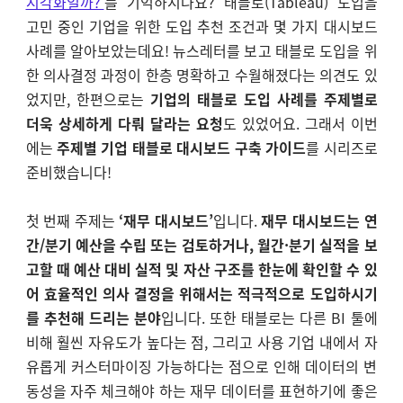
시각화일까?’
를 기억하시나요? 태블로(Tableau) 도입을
고민 중인 기업을 위한 도입 추천 조건과 몇 가지 대시보드
사례를 알아보았는데요! 뉴스레터를 보고
태블로 도입을 위
한 의사결정 과정이 한층 명확하고 수월해졌다는 의견도 있
었지만, 한편으로는
기업의 태블로 도입 사례를 주제별로
더욱 상세하게 다뤄 달라는 요청
도 있었어요. 그래서 이번
에는
주제별 기업 태블로 대시보드 구축 가이드
를 시리즈로
준비했습니다!
첫 번째 주제는
‘재무 대시보드’
입니다.
재무 대시보드는 연
간/분기 예산을 수립 또는 검토하거나, 월간·분기 실적을 보
고할 때 예산 대비 실적 및 자산 구조를 한눈에 확인할 수 있
어 효율적인 의사 결정을 위해서는 적극적으로 도입하시기
를 추천해 드리는 분야
입니다. 또한 태블로는 다른 BI 툴에
비해 훨씬 자유도가 높다는 점, 그리고 사용 기업 내에서 자
유롭게 커스터마이징 가능하다는 점으로 인해 데이터의 변
동성을 자주 체크해야 하는 재무 데이터를 표현하기에 좋은