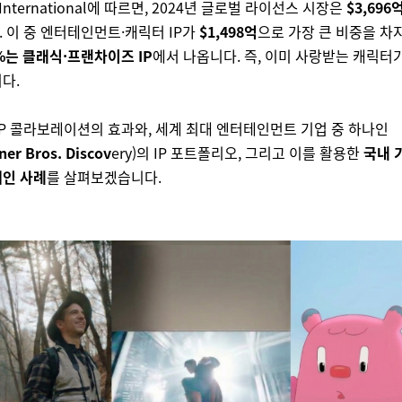
ng International에 따르면, 2024년 글로벌 라이선스 시장은
$3,696
 이 중 엔터테인먼트·캐릭터 IP가
$1,498억
으로 가장 큰 비중을 차
%는 클래식·프랜차이즈 IP
에서 나옵니다. 즉, 이미 사랑받는 캐릭터
다.
P
콜라보레이션의 효과와
,
세계 최대 엔터테인먼트 기업 중 하나인
er Bros. Discov
ery)
의
IP
포트폴리오
,
그리고 이를 활용한
국내 
페인 사례
를 살펴보겠습니다
.