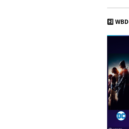
2️⃣ W