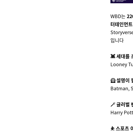
WBD는
22
터테인먼트 
Storyve
입니다
👾 세대를
Looney T
🦸 설명이
Batman, 
🪄 글러벌
Harry Pot
⛹️ 스포츠