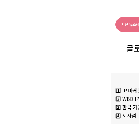
지난 뉴스레
글로
1️⃣
IP 마케
2️⃣
WBD I
3️⃣
한국 기업
4️⃣
시사점: 