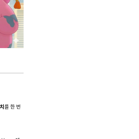
리치
를 한 번