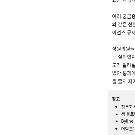
여러 궁금증
와 같은 선
이선스 규제
상원의원들은
는 실패했지
도가 빨라질
법안 통과에
을 줄지 지
참고
청문회 
샘 올트
Byline
더밀크