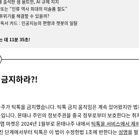
 출석한 샘 올트먼, AI 규제 지지
I 또는 “인류 역사 최대의 미술품 절도”
기후위기를 해결할 수 있을까?
 독서 카드 : 인공지능의 편향과 챗봇의 일탈
 데 11분 35초!
 금지하라?!
주가 틱톡을 금지했습니다. 틱톡 금지 움직임은 계속 있어왔지만 
입니다. 몬태나 주민의 정보주권을 중국 정부로부터 보호한다는 취
등 앱 마켓은 2024년 1월부로 몬태나주 내에서
틱톡을 서비스에서 제
진 단계에서부터 틱톡은 이 법이 수정헌법 1조에 반한다는
성명
을 발