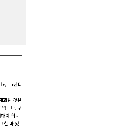
by. 🍊
산
디
법제화된 것은
지입니다. 구
외해야 합니
표한 바 있