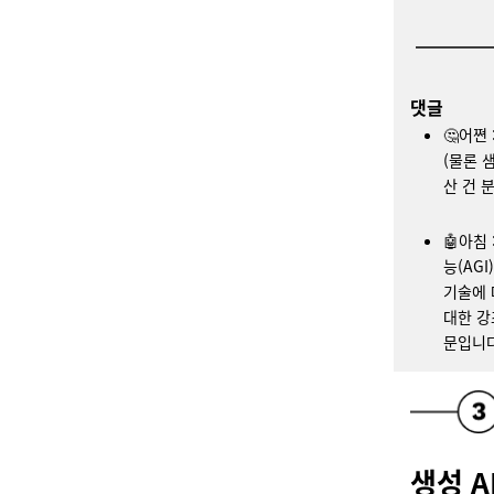
댓글
🤔어쪈
(물론 
산 건 
🤖아침
능(AG
기술에 
대한 강
문입니다
생성 A