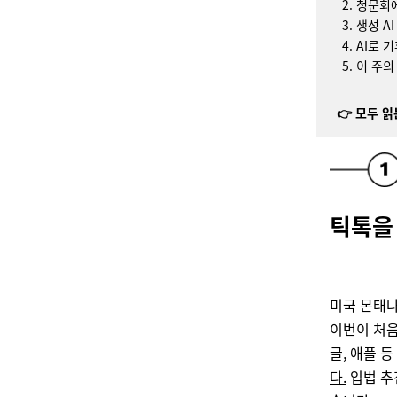
청문회에
생성 A
AI로 
이 주의
👉 모두 읽는
틱톡을
미국 몬태나
이번이 처음
글, 애플 
다.
입법 추