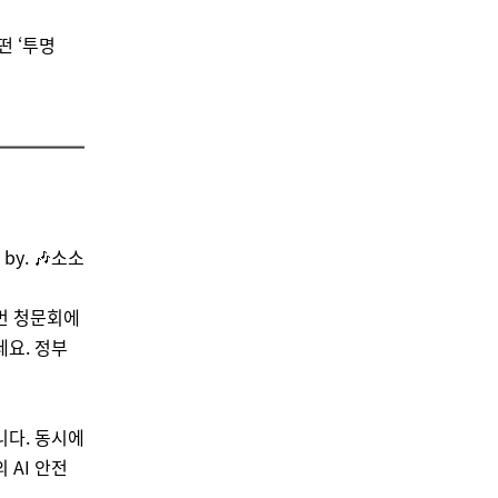
떤 ‘투명
by.
🎶
소소
번 청문회에
데요. 정부
니다. 동시에
 AI 안전