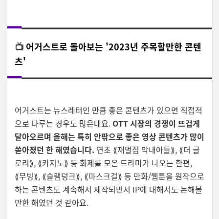
📺
어거스트로 돌아보는 '2023년 주목할만한 콘텐
츠'
어거스트는 뉴스레터인 만큼 좋은 콘텐츠가 있으면 직접적
으로 다루는 경우도 많은데요.
OTT 시장의 경쟁이 뜨겁게
달아오르며 올해는 특히 안팎으로 좋은 영상 콘텐츠가 많이
쏟아졌던 한 해였습니다.
연초 ⟪재벌집 막내아들⟫, ⟪더 글
로리⟫, ⟪카지노⟫ 등 화제를 모은 드라마가 나오는 한편,
⟪무빙⟫, ⟪슬램덩크⟫, ⟪마스크걸⟫ 등 만화/웹툰을 원작으로
하는 콘텐츠도 계속해서 제작되면서 IP에 대해서도 논해볼
만한 해였던 것 같아요.