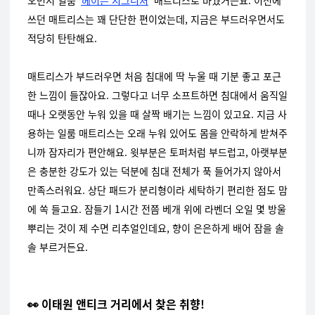
오면서 일룸 ‘
헤이븐 시그니처
’ 매트리스로 바꿨거든요. 이전에
쓰던 매트리스는 꽤 단단한 편이었는데, 지금은 부드러우면서도
적당히 탄탄해요.
매트리스가 부드러우면 처음 침대에 딱 누울 때 기분 좋고 포근
한 느낌이 들잖아요. 그렇다고 너무 소프트하면 침대에서 움직일
때나 오랫동안 누워 있을 때 살짝 배기는 느낌이 있고요.
지금 사
용하는 일룸 매트리스는 오래 누워 있어도 몸을 안락하게 받쳐주
니까 잠자리가 편안해요. 윗부분은 토퍼처럼 부드럽고, 아랫부분
은 충분한 강도가 있는 덕분에 침대 전체가 푹 들어가지 않아서
만족스러워요. 상단 패드가 분리형이라 세탁하기 편리한 점도 맘
에 쏙 들고요. 잠들기 1시간 전쯤 베개 위에 라벤더 오일 몇 방울
뿌리는 것이 제 수면 리추얼인데요, 향이 은은하게 배어 잠을 솔
솔 부르거든요.
👀 이태원 앤티크 거리에서 찾은 취향!