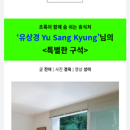
초록이 함께 숨 쉬는 휴식처
‘유상경 Yu Sang Kyung
’
님의
<
특별한
구석
>
글
진아
| 사진
경옥
| 영상
성아