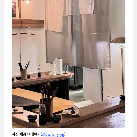
사진 제공
여래여거(
@ewha_yryg
)