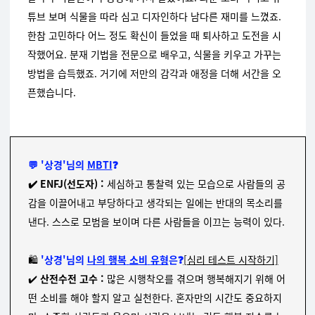
튜브 보며 식물을 따라 심고 디자인하다 남다른 재미를 느꼈죠.
한참 고민하다 어느 정도 확신이 들었을 때 퇴사하고 도전을 시
작했어요. 분재 기법을 전문으로 배우고, 식물을 키우고 가꾸는
방법을 습득했죠. 거기에 저만의 감각과 애정을 더해 서간을 오
픈했습니다.
💬 '상경
'
님의
M
BTI
❓
✔️ ENFJ(선도자) :
세심하고 통찰력 있는 모습으로 사람들의 공
감을 이끌어내고 부당하다고 생각되는 일에는 반대의 목소리를
낸다. 스스로 모범을 보이며 다른 사람들을 이끄는 능력이 있다.
🛍️
'상경'님의
나의
행복
소비
유형
은❓
[심리 테스트 시작하기]
✔️
산전수전 고수 :
많은 시행착오를 겪으며 행복해지기 위해 어
떤 소비를 해야 할지 알고 실천한다. 혼자만의 시간도 중요하지