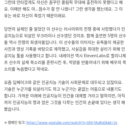
그런데 안타깝게도 자신은 꿈꾸던 올림픽 무대에 출전하지 못했다고 해
요. 이때만 해도 아...점수가 잘 안 나왔나? 그런 생각을 했는데요. 그 이
유는 바로 자신이 죽었기 때문이래요.
당연히 실제인 줄 알았던 이 선수는 러시아와의 전쟁 중에 사망했다가 인
공지능으로 되살린 우크라이나 선수였던 것이죠. 함께 출연한 5명의 선수
들 역시 전쟁의 희생자들입니다. 이 선수들의 이미지는 유족들이 제공한
사진과 영상 기록을 바탕으로 제작했고, 사실감을 최대한 살리기 위해 인
공지능 툴을 사용했다고 합니다. 내레이션 역시 ElevenLabs로 할리니체
프 선수의 실제 목소리를 훈련시킨 후, 억양을 만들어내기 위해 배우의 목
소리를 녹음했다고 하네요.
요즘 딥페이크와 같은 인공지능 기술이 사회문제로 대두되고 있잖아요.
기술은 누군가를 되살리기도 하고 누군가는 끝없는 어둠으로 내몰기도
합니다. 가까운 미래에 인공지능이 인간을 대체할 거라고 말하지만, 아직
까지 인공지능의 명과 암은 그것을 다루는 인간의 손끝에 있다는 생각 해
봤습니다.
✳️ 캠페인 링크:
https://www.youtube.com/watch?v=GhV-l4uBqGk&t=2s