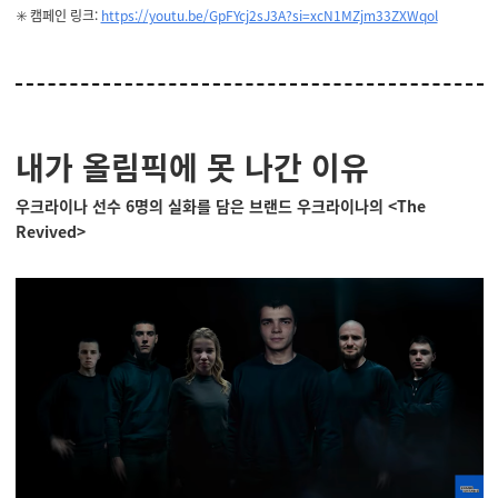
✳️ 캠페인 링크:
https://youtu.be/GpFYcj2sJ3A?si=xcN1MZjm33ZXWqol
내가 올림픽에 못 나간 이유
우크라이나 선수 6명의 실화를 담은 브랜드 우크라이나의
<The
Revived>