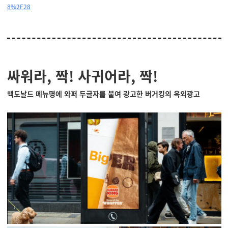
8%2F28
싸워라, 짝! 사귀어라, 짝!
맥도날드 메뉴명에 와퍼 두글자를 붙여 광고한 버거킹의 옥외광고