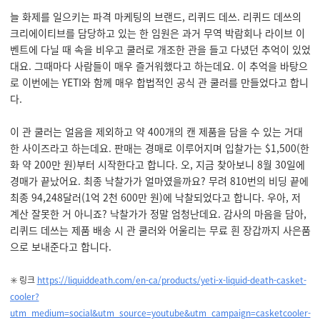
늘 화제를 일으키는 파격 마케팅의 브랜드, 리퀴드 데쓰. 리퀴드 데쓰의
크리에이티브를 담당하고 있는 한 임원은 과거 무역 박람회나 라이브 이
벤트에 다닐 때 속을 비우고 쿨러로 개조한 관을 들고 다녔던 추억이 있었
대요. 그때마다 사람들이 매우 즐거워했다고 하는데요. 이 추억을 바탕으
로 이번에는 YETI와 함께 매우 합법적인 공식 관 쿨러를 만들었다고 합니
다.
이 관 쿨러는 얼음을 제외하고 약 400개의 캔 제품을 담을 수 있는 거대
한 사이즈라고 하는데요. 판매는 경매로 이루어지며 입찰가는 $1,500(한
화 약 200만 원)부터 시작한다고 합니다. 오, 지금 찾아보니 8월 30일에
경매가 끝났어요. 최종 낙찰가가 얼마였을까요? 무려 810번의 비딩 끝에
최종 94,248달러(1억 2천 600만 원)에 낙찰되었다고 합니다. 우아, 저
계산 잘못한 거 아니죠? 낙찰가가 정말 엄청난데요. 감사의 마음을 담아,
리퀴드 데쓰는 제품 배송 시 관 쿨러와 어울리는 무료 흰 장갑까지 사은품
으로 보내준다고 합니다.
✳️ 링크
https://liquiddeath.com/en-ca/products/yeti-x-liquid-death-casket-
cooler?
utm_medium=social&utm_source=youtube&utm_campaign=casketcooler-