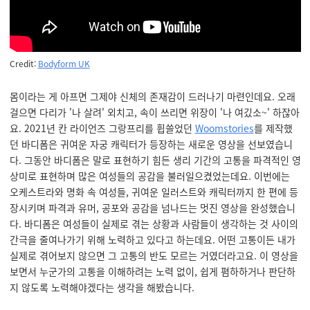
Credit:
Bodyform UK
몸이라는 게 아프면 그제야 신체의 존재감이 드러나기 마련인데요. 오래
걸으면 다리가 '나 살려' 외치고, 속이 쓰리면 위장이 '나 여깄소~' 하잖아
요. 2021년 칸 라이언즈 그랑프리를 휩쓸었던
Woomstories
를 제작했
던 바디폼은 귀여운 자궁 캐릭터가 등장하는 새로운 영상을 선보였습니
다. 그동안 바디폼은 말로 표현하기 힘든 생리 기간의 고통을 파격적인 영
상미로 표현하며 많은 여성들의 공감을 불러일으켰었는데요. 이번에는
오케스트라와 명화 속 여성들, 귀여운 일러스트와 캐릭터까지 한 편에 등
장시키며 파격과 유머, 공포와 공감을 넘나드는 멋진 영상을 완성했습니
다. 바디폼은 여성들이 실제로 겪는 상황과 사람들이 생각하는 것 사이의
간극을 줄여나가기 위해 노력하고 있다고 하는데요. 어떤 고통이든 내가
실제로 겪어보지 않으면 그 고통의 반도 모르는 거였더라고요. 이 영상을
보면서 누군가의 고통을 이해하려는 노력 없이, 쉽게 폄하하거나 판단하
지 않도록 노력해야겠다는 생각을 해봤습니다.