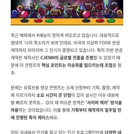
최근 해외에서 K예능이 핫하게 떠오르고 있습니다. 대표적으로
엠넷의 '너의 목소리가 보여'인데요. 미국의 지상파 FOX와 판권
계약까지 이어지며 그 인기가 증명되고 있습니다. 특히 이번 판권
계약은 제작사인
CJENM의 글로벌 진출을 조명
할 수 있었기 때
문에 이 콘텐츠의
핵심 포인트는 이슈화를 일으키는데 초점
을 뒀
죠.
문제는 유튜브용 영상 콘텐츠는 소재 선정부터 기획, 촬영, 제작
에 이르기까지
소요 시간이 큰 단점
이 있어 실시간 이슈 대응에
발 빠르지 못하죠... 😥이 때 떠오른 방책은
'사이버 렉카' 방식을
차용
하는 것이었습니다. 이를 통해
기획부터 제작까지 일주일 만
에 진행된 특이 케이스
에요.
이미 국내에서 인기를 끌고 있는 인기 프로그램인만큼
다양한 네