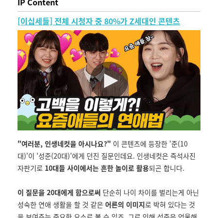
IP Content
[이십세들] 전체 시청자 중 80%가 Z세대인 콘텐츠
"여러분, 인생네컷을 아시나요?"
이 콘텐츠에 등장한 '준(10
대)'이 '성준(20대)'에게 던진 질문인데요. 인생네컷은 즉석사진
자판기로
10대들 사이에서는 흔한 놀이로 활용
되곤 합니다.
이 질문을 20대에게 함으로써
단순히 나이 차이를 벌리는게 아닌
성숙한 연애 생활을 할 것 같은
어른의 이미지
로 박혀 있다는 것
을 보여주는 중요한 요소로 볼 수 있죠. 그로 인해 성준은 억울해