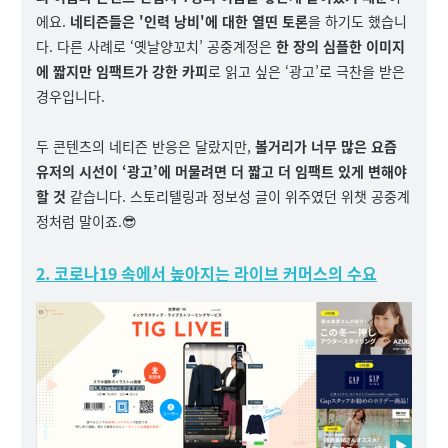
에요.
네티즌들은 '인력 낭비'에 대한 열띤 토론
을 하기도 했습니
다. 다른 사례로 ‘옛날양꼬치’ 공중계정은
한 장의 심플한 이미지
에 짧지만 임팩트가 강한 카피
로 읽고 싶은 ‘광고’로 극찬을 받은
경우입니다.
두 콘텐츠의 네티즌 반응은 달랐지만,
볼거리가 너무 많은 요즘
유저의 시선이 ‘광고’에 머물려면 더 짧고 더 임팩트 있게 변해야
할 것
같습니다. 스토리텔링과 정보성 글이 위주였던 위챗 공중계
정처럼 말이죠.😎
2. 코로나19 속에서 높아지는 라이브 커머스의 수요