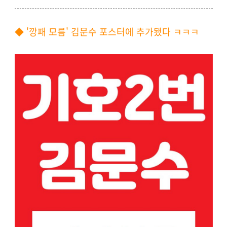
◆ '깡패 모름' 김문수 포스터에 추가됐다 ㅋㅋㅋ