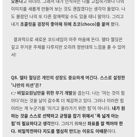
오른다
고 하더라. 그래서 내가 인식하는 나를 고집하기보다 나의
이미지를 새롭게 만들어 보는 것도 괜찮겠다는 생각이 들었다. 나
도 몰랐던 나의 또 다른 잠재력일 수도 있을 테니 말이다. 그리고
내가
초콜릿을 굉장히 좋아해 뒤에 쵸코(choco)를 붙여
봤다.
결과적으로 새로운 코드네임이 아주 마음에 든다. 델타 월딩은
깊고 무거운 주제를 다루지만 오히려 정반대의 느낌을 줄 수 있어
서!
Q8. 델타 월딩은 개인의 성장도 중요하게 여긴다. 스스로 설정한
'나만의 미션'은?
👉
비밀요원님만을 위한 무기 개발
을 꼽는다. 나는 ‘아는 것이 힘
이다’라는 것을 날이 갈수록 더 체감하고 있다. 그러나 이러한 힘
이라는 게 누군가를 ‘이기고 올라가기 위한 힘’이 아니다.
내가 원
하는 것을 스스로 선택하고 균형을 잡기 위해서 ‘폭 넓게 아는
힘’이 필요하다고 생각
한다. 그러기 위해선
좌표를 잘 찍어야 한
다. 비밀작전마다 지도를 열심히 만드는 이유도 이때문
이
다.