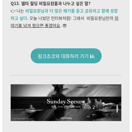
Q13. 델타 월딩 비밀요원들과 나누고 싶은 말?
👉
나는
비밀요원님과 더 많은 얘기를 듣고 공유하고 함께 성장
하고 싶다
. 오늘 나눴던 인터뷰처럼! 그래서
비밀요원님만의
이
야기를 남겨 줬으면 좋겠어요
. 😎
핑크쵸코와 대화하러 가기 🎱