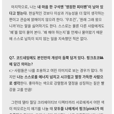
마지막으로, 나는
내 마음 한 구석엔 '영원한 피터팬'이 남아 있
다고 믿는다
. 현실적인 것보다 이상과 가능성을 더 많이 생각하는
편이고 관습에 얽매이지 않으려 한다. ‘무조건’, ‘원래 그래 왔으
니까’라는 말을 싫어하기도 한다. 스스로는 물론 다른 사람에게도
‘왜’를 많이 물어 본다. ‘왜 해야 하는지’를 언제나 물어왔기 때문
에 스스로 납득이 되지 않는 일을 지속했던 적은 없다.
Q7. 코드네임에도 본인만의 개성이 듬뿍 담겨 있다. 핑크쵸코
🎱
에 담긴 의미는?
👉
사람들은 나를 조용하고 여린 이미지로 보는 경우가 많다. 하
지만
나는 스스로를 에너지 넘치고 시끄럽고 열정 가득한 사람으
로 생각
한다. 좋아하는 색으로 강렬함과 열정을 상징하는 짙은 빨
강을 고를 만큼!
그런데 델타 월딩 크리에이티브 디렉터끼리 서로에게서 어떤 색
이 떠오르는지 얘기를 나눌 때
모두들 나에게서 핑크(pink)가 떠