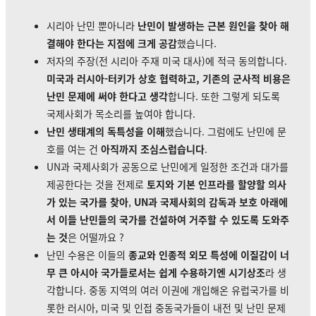
시리아 난민 뿐아니라
난민이 발생하는 근본 원인을 찾아 해
결해야 한다는 지점에 크게 공감
했습니다.
저자의 주장(전 시리아 주재 미국 대사)에 적극 동의합니다.
미국과 러시아-터키가 상호 협력하고, 기존의 군사적 비용은
난민 문제에 써야 한다고 생각
합니다. 또한 그렇게 되도록
국제사회가 목소리를 높여야 합니다.
난민 생태계의 독특성을 이해
했습니다. 그럼에도 난민에 문
호를 여는 건
아직까지 조심스럽습니다
.
UN과 국제사회가 공동으로 난민에게 일정한 조건과 대가를
제공한다는 것을 전제로
토지와 기본 인프라를 할양할 의사
가 있는 국가를 찾아
,
UN과 국제사회의 감독과 보호 아래에
서 이들 난민들의 국가를 건설하여 거주할 수 있도록 도와주
는 것
은 어떨까요 ?
난민 수용은 이들의
종교와 인종적 외모 특성에 이질감이 너
무 큰 아시아 국가들로서는 쉽게 수용하기엔 시기상조
라 생
각합니다. 중동 지역의 여러 이권에 개입해온 유럽국가를 비
롯한 러시아, 미국 및 인접 중동국가들이 내전 및 난민 문제