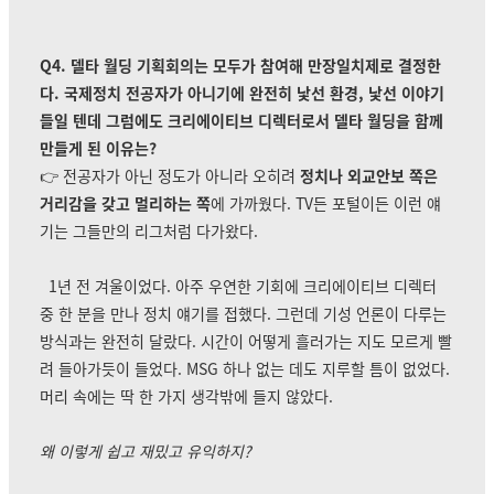
Q4. 델타 월딩 기획회의는 모두가 참여해 만장일치제로 결정한
다. 국제정치 전공자가 아니기에 완전히 낯선 환경, 낯선 이야기
들일 텐데 그럼에도 크리에이티브 디렉터로서 델타 월딩을 함께
만들게 된 이유는?
👉 전공자가 아닌 정도가 아니라 오히려
정치나 외교안보 쪽은
거리감을 갖고 멀리하는 쪽
에 가까웠다. TV든 포털이든 이런 얘
기는 그들만의 리그처럼 다가왔다.
1년 전 겨울이었다. 아주 우연한 기회에 크리에이티브 디렉터
중 한 분을 만나 정치 얘기를 접했다. 그런데 기성 언론이 다루는
방식과는 완전히 달랐다.
시간이 어떻게 흘러가는 지도 모르게 빨
려 들아가듯이 들었다. MSG 하나 없는 데도 지루할 틈이 없었다.
머리 속에는 딱 한 가지 생각밖에 들지 않았다.
왜 이렇게 쉽고 재밌고 유익하지?