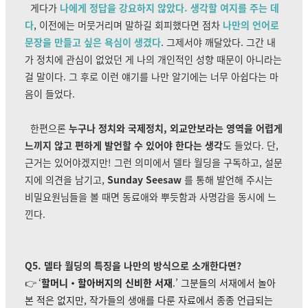
게다가
나에게 정답을 강요하지 않았다. 생각할 여지를 주는 데
다
, 이전에는 머뭇거리며 말하길 회피했다면 점차
나만의 언어로
문장을 만들고 싶은 욕심이 생겼다
. 그제서야 깨달았다. 그간 내
가 정치에 관심이 없었던 게 나의 개인적인 성향 때문이 아니라는
걸 말이다. 그 후로 이런 얘기를 나만 알기에는 너무 아쉽다는 마
음이 들었다.
한편으론
누구나 정치와 국제정치, 외교안보라는 영역을 어렵게
느끼지 않고 편하게 발언할 수 있어야 한다는 생각
도 들었다. 단,
근거는 있어야겠지만! 그런 의미에서 델타 월딩을 구독하고, 설문
지에 의견을 남기고,
Sunday Seesaw
를 통해 발언해 주시는
비밀요원님들을 볼 때면 동료애와 뿌듯함과 사명감을 동시에 느
낀다.
Q5. 델타 월딩의 특징을 나만의 방식으로 소개한다면?
👉
‘
할머니・할아버지의 신비한 서재
.’ 그분들의 서재에서 놀아
본 적은 없지만, 작가들의 생애를 다룬 자료에서 종종 언급되는