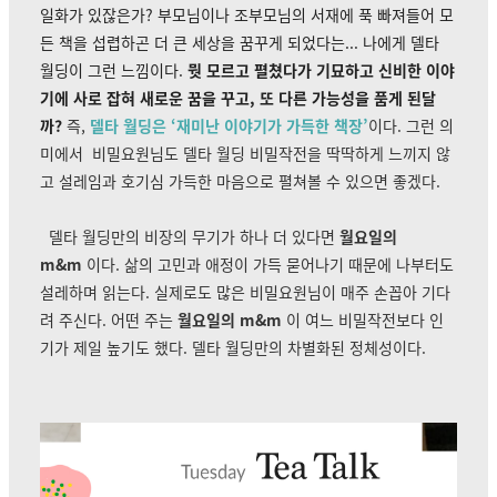
일화가 있잖은가? 부모님이나 조부모님의 서재에 푹 빠져들어 모
든 책을 섭렵하곤 더 큰 세상을 꿈꾸게 되었다는... 나에게 델타
월딩이 그런 느낌이다.
뭣 모르고 펼쳤다가 기묘하고 신비한 이야
기에 사로 잡혀 새로운 꿈을 꾸고, 또 다른 가능성을 품게 된달
까?
즉,
델타 월딩은 ‘재미난 이야기가 가득한 책장’
이다. 그런 의
미에서
비밀요원님도 델타 월딩 비밀작전을 딱딱하게 느끼지 않
고 설레임과 호기심 가득한 마음으로 펼쳐볼 수 있으면 좋겠다.
델타 월딩만의 비장의 무기가 하나 더 있다면
월요일의
m&m
이다.
삶의 고민과 애정이 가득 묻어나기 때문에 나부터도
설레하며 읽는다.
실제로도 많은 비밀요원님이 매주 손꼽아 기다
려 주신다. 어떤 주는
월요일의 m&m
이 여느 비밀작전보다 인
기가 제일 높기도 했다. 델타 월딩만의 차별화된 정체성이다.