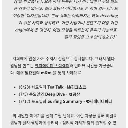
상'을 받았습니다. 요즘 워낙 독특한 디자인이 많아서 무얼 봐도
큰 감흥이 없는데, 델타 월딩은 어디에서도 본 적이 없는 너무도
'이상한' 디자인입니다. 한국 사회는 아직까지는 해독 decoding
이 쉬운 사회라 생각해요. 어떤 사람이나 컨텐츠가 대충 어떤
origin에서 온 것인지, 어떤 모델을 따르는지 유추가 가능하죠.
델타 월딩은 그게 안되네요.(?)"
저희에게 관심 가져 주셔서 진심으로 감사합니다. 그래서 델타
월딩을 만드는
크리에이티브 디렉터
와 인터뷰 시간을 가졌습니
다. 매주
월요일의 m&m
을 통해 차례대로
(6/28) 화요일의
Tea Talk - 🎱핑크쵸코
(7/5) 목요일의
Deep Dive - 🎨공삼
(7/12) 토요일의
Surfing Summary - 👽세레니디피티
의 내밀한 이야기를 전해 드릴 텐데요. 이런 과정을 통해
비밀요
원님과 델타 월딩과의 물리적・심리적 거리가 함께 좁혀질 수 있