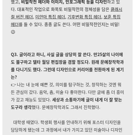
했고,
비밀작전 헤더와 이미지, 인포그래픽 등을 디자인
하고 있
다. 대표적인 작업으로 화목토 비밀작전의 정체성을 담은
클래시
컬 버전 헤더
,
미얀마 특집 헤더
,
기후변화 특집 헤더
,
보훈 특집
헤더
를 들 수 있다. 종종 글도 쓴다. 어떤 비밀작전인지는 비밀!
😉
Q3. 글이라고 하니, 사실 글을 상당히 잘 쓴다. 만25살의 나이에
도 불구하고 델타 월딩 편집장을 겸할 정도다. 원래 문예창작학과
를 다니기도 했다. 그런데 디자인으로 커리어를 전환하게 된 계기
는?
👉
나는 내 눈에 예쁜 것, 의미를 탐구하는 것, 창작하는 것엔 뭐
든 관심이 갔다. 음악, 춤, 미술 다 좋아한다. 다만 글에 좀 더 흥미
가 갔고 재능도 있었다.
세상과 소통하기에 글이 내게 더 잘 맞는
도구라 생각
했다. 문예창작학과도 그래서 진학했다.
대학생 때였다. 학생회 행사를 안내하기 위해 포스터 디자인을
담당하게 됐는데 그 과정에서 내가 가지고 있던 미술이나 디자인