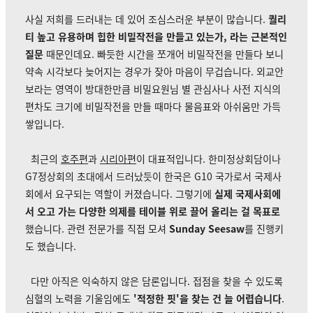
사실 저희를 드러내는 데 있어 조심스러운 부분이 많습니다.
퀄리
티 높고 유용하며 힙한 비밀작전을 만들고 있는가, 라는 근본적인
질문
때문인데요.
빠듯한 시간을 쪼개어 비밀작전을 만들다 보니
약속 시각보다 늦어지는 경우가 잦아 마음이 무겁습니다. 외교안
보라는 영역이 방대한만큼 비밀요원님 별 관심사나 사전 지식의
편차도 크기에 비밀작전을 만들 때마다 물음표와 아쉬움만 가득
쌓입니다.
최근의
호주편
과
시리아편
이 대표적입니다. 한미정상회담이나
G7정상회의 초대에서 드러났듯이 한국은 G10 국가로서 국제사
회에서 요구되는 역할이 커졌습니다. 그렇기에
실제 국제사회에
서 오고 가는 다양한 의제를 테이블 위로 끌어 올리는 걸 목표로
했습니다. 관련 전문가를 직접 모셔
Sunday Seesaw
를 진행키
도 했습니다.
다만 아직은 익숙하지 않은 담론입니다. 접점을 찾을 수 있도록
심혈의 노력을 기울임에도
'적정한 핏'을 찾는 건 늘 어렵습니다
.