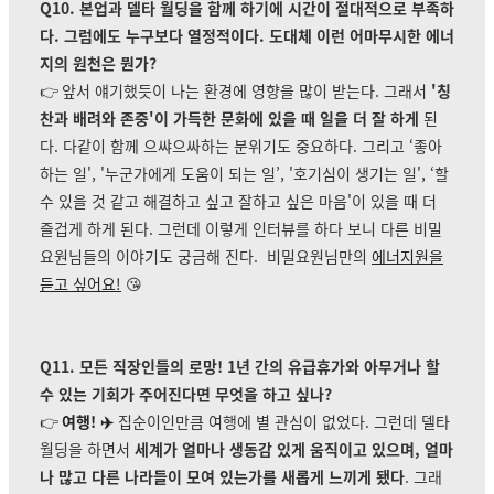
Q10. 본업과 델타 월딩을 함께 하기에 시간이 절대적으로 부족하
다. 그럼에도 누구보다 열정적이다. 도대체 이런 어마무시한 에너
지의 원천은 뭔가?
👉
앞서 얘기했듯이 나는 환경에 영향을 많이 받는다. 그래서
'칭
찬과 배려와 존중'이 가득한 문화에 있을 때 일을 더 잘 하게
된
다. 다같이 함께 으쌰으싸하는 분위기도 중요하다. 그리고 ‘좋아
하는 일', '누군가에게 도움이 되는 일’, '호기심이 생기는 일', ‘할
수 있을 것 같고 해결하고 싶고 잘하고 싶은 마음'이 있을 때 더
즐겁게 하게 된다. 그런데 이렇게 인터뷰를 하다 보니 다른 비밀
요원님들의 이야기도 궁금해 진다.
비밀요원님만의
에너지원을
듣고 싶어요!
😘
Q11. 모든 직장인들의 로망! 1년 간의 유급휴가와 아무거나 할
수 있는 기회가 주어진다면 무엇을 하고 싶나?
👉
여행! ✈️
집순이인만큼 여행에 별 관심이 없었다. 그런데 델타
월딩을 하면서
세계가 얼마나 생동감 있게 움직이고 있으며, 얼마
나 많고 다른 나라들이 모여 있는가를 새롭게 느끼게 됐다
. 그래