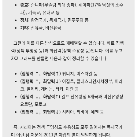
종교:
순니파(무슬림 최대 종파), 쉬아파(17% 남짓의 소수
파), 기독교, 유대교 등
정치:
왕정국가, 독재국가, 민주주의 등
기타:
산유국, 비산유국
그런데 이를 다른 방식으로도 재배열할 수 있습니다. 바로 집행
력(정책 투명성 등)과 화답력(정책 수용성 등)입니다. 이를 두고
2X2 그래프를 만들면 다음과 같이 정리할 수 있습니다.
(집행력 ↑, 화답력
↑)
튀니지, 이스라엘 등
(집행력 ↑, 화답력
↓
이집트, 팔레스타인자치정부, 이라
)
크, 알제리, 레바논, 터키, 이란 등
(집행력
↓
, 화답력
걸프 산유왕정 6개국과 비산유왕정
↑)
요르단, 모로코
(집행력
↓
, 화답력
↓
시리아, 리비아, 예멘 등
)
즉, 시리아는 정책 투명성도 수용성도 모두 떨어지는 독재국가
며 이런 점 때문에 2011년 아랍의 봄이 발발하게 됩니다.