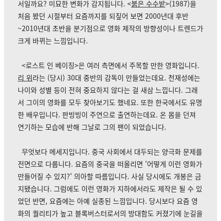
서일까요? 미묘한 변화가 감지됩니다. <
붉은 수수밭
>(1987)을
처음 봤던 시절부터 요즘까지를 되짚어 보면 2000년대 후반
~2010년대 초반을 분기점으로 영화 제작의 방향성이나 트렌드가
크게 바뀌는 느낌입니다.
<로스트 인 베이징>은 여러 측면에서 주목할 만한 영화입니다.
리 위
라는 (당시) 30대 중반의 감독이 만들었는데요. 천재성에는
나이와 성별 등이 전혀 중요하지 않다는 걸 새삼 느낍니다. 그래
서 그이의 영화를 모두 찾아보기도 했네요. 또한 한국에서도 유명
한 배우입니다. 판빙빙이 주연으로 출연하는데요. 온 몸을 던져
연기하는 모습에 반해 그날로 그의 팬이 되었습니다.
무엇보다 메세지입니다. 중국 사회에서 대두되는 양극화 문제를
전면으로 다룹니다. 요즘의 중국을 떠올리면 '어떻게 이런 영화가
만들어질 수 있지?' 의아할 따름입니다. 사실 당시에도 개봉은 금
지됐습니다. 그럼에도 이런 영화가 지하에서라도 제작은 될 수 있
었던 반면, 요즘에는 아예 실종된 느낌입니다. 당시보다 요즘 영
화의 퀄리티가 높고 블록버스터로서의 방대함도 커졌기에 눈길을