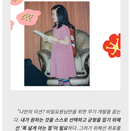
"나만의 미션? 비밀요원님만을 위한 무기 개발을 꼽는
다.
내가
원하는
것을
스스로
선택하고
균형을
잡기
위해
선
‘폭 넓게
아는
힘
’
이
필요
하다
. 그러기 위해선 좌표를