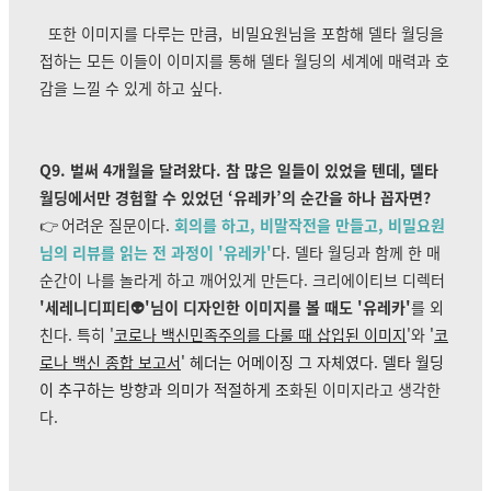
또한 이미지를 다루는 만큼,
비밀요원님을 포함해 델타 월딩을
접하는 모든 이들이 이미지를 통해 델타 월딩의 세계에 매력과 호
감을 느낄 수 있게 하고 싶다.
Q9. 벌써 4개월을 달려왔다. 참 많은 일들이 있었을 텐데, 델타
월딩에서만 경험할 수 있었던 ‘유레카’의 순간을 하나 꼽자면?
👉
어려운 질문이다.
회의를 하고, 비말작전을 만들고, 비밀요원
님의 리뷰를 읽는 전 과정이 '유레카'
다. 델타 월딩과 함께 한 매
순간이 나를 놀라게 하고 깨어있게 만든다. 크리에이티브 디렉터
'세레니디피티👽'님이 디자인한 이미지를 볼 때도 '유레카'
를 외
친다. 특히 '
코로나 백신민족주의를 다룰 때 삽입된 이미지
'와
'
코
로나 백신 종합 보고서
' 헤더는 어메이징 그 자체였다. 델타 월딩
이 추구하는 방향과 의미가 적절하게 조
화된 이미지라고 생각한
다.