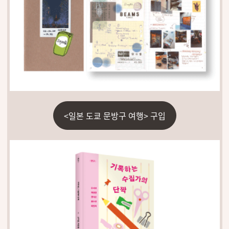
<일본 도쿄 문방구 여행> 구입