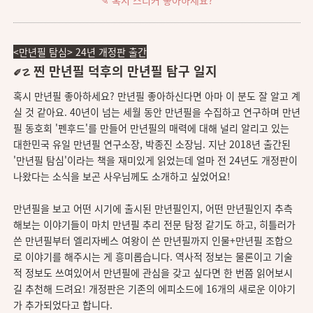
✎ 혹시 스티커 좋아하세요?
<만년필 탐심> 24년 개정판 출간
찐
만년필 덕후의 만년필 탐구 일지
✐☡
혹시 만년필 좋아하세요? 만년필 좋아하신다면 아마 이 분도 잘 알고 계
실 것 같아요. 40년이 넘는 세월 동안 만년필을 수집하고 연구하며 만년
필 동호회 '펜후드'를 만들어 만년필의 매력에 대해 널리 알리고 있는
대한민국 유일 만년필 연구소장, 박종진 소장님. 지난 2018년 출간된
'만년필 탐심'이라는 책을 재미있게 읽었는데 얼마 전 24년도 개정판이
나왔다는 소식을 보곤 사우님께도 소개하고 싶었어요!
만년필을 보고 어떤 시기에 출시된 만년필인지, 어떤 만년필인지 추측
해보는 이야기들이 마치 만년필 추리 전문 탐정 같기도 하고, 히틀러가
쓴 만년필부터 엘리자베스 여왕이 쓴 만년필까지 인물+만년필 조합으
로 이야기를 해주시는 게 흥미롭습니다. 역사적 정보는 물론이고 기술
적 정보도 쓰여있어서 만년필에 관심을 갖고 싶다면 한 번쯤 읽어보시
길 추천해 드려요! 개정판은 기존의 에피소드에 16개의 새로운 이야기
가 추가되었다고 합니다.