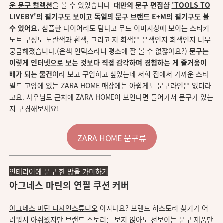
운 문구 컬렉션
을 볼 수 있었습니다.
대만의 문구 편집샵
'TOOLS TO
LIVEBY'
의 필기구도 보이고 독일의 문구 브랜드
E+M
의 필기구도 볼
수 있어요.
심플한 다이어리도 탐나고 무드 이미지상에 보이는 스티키
노트 구성도 노란색과 흰색, 그리고 저 회색은 은색인지 회색인지 너무
궁금해졌습니다.(은색 인덱스라니 평소에 잘 볼 수 없잖아요?)
문구는
이렇게 인터넷으로 보는 것보다 직접 감각하며 경험하는 게 즐거움이
배가 되는 물건
이라 보고 구입하고 싶었는데 저희 집에서 가까운 스타
필드 고양에 있는 ZARA HOME 매장에는 아쉽게도 문구라인은 없더라
고요. 사우님도 근처에 ZARA HOME이 보인다면 들어가서 문구가 있는
지 구경해보세요!
ZARA HOME 문구류
인테리어에 문구 한 방울 가미하기
아그네스 마틴의 연필 쿠션 커버
아그네스 마틴 디자인스튜디오
아시나요? 브랜드 히스토리 찾기가 어
려워서 아쉬웠지만 브랜드 스토리를 보지 않아도 선보이는 문구 제품만