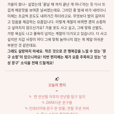
가을이 왔나~ 싶었는데 '끝날 때 까지 끝난 게 아니'라는 듯 다시 뜨
겁게 매운맛을 보여준 날씨였는데요. 그러던 중 밤새 비가 내리더니
이제는 조금씩 온도도 내려가긴 하더라고요. 무엇보다 밤이 길어지
고 있음을 체감하는 요즘입니다. 이렇게 계절이 바뀌면 괜히 쇼핑하
고 싶어지지 않으신가요?
가을 옷도 사고 싶고, 그에 맞춰 신발도,
가방 욕심도 나고 물욕이 넘치는 계절이 다가오고 있습니다. 다 사고
싶지만 지갑 사정이 어디 그에 맞춰 늘어나지 않는 게 제일 아쉬운
부분인 것 같은데요.
그래도 실망하지 마세요. 작은 것으로 큰 행복감을 느낄 수 있는 '문
구 쇼핑'이 있으니까요! 이번 편지에는 제가 요즘 주목하고 있는 '신
상 문구' 소식을 전해 드릴게요!
📬
오늘의 편지
✒︎
✎ 찐 만년필 덕후의 만년필 탐구 일지
✎ ZARA다운 문구들
✎ 인테리어에 문구 한 방울, 연필 쿠션 커버