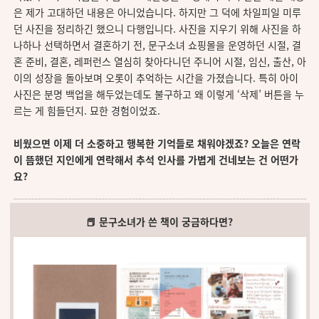
은 제가 고대하던 내용은 아니었습니다. 하지만 그 덕에 차일피일 미루
던 사진을 정리하긴 했으니 다행입니다. 사진을 지우기 위해 사진을 하
나하나 선택하면서 결혼하기 전, 문구소녀 쇼핑몰을 운영하던 시절, 결
혼 준비, 결혼, 레퍼런스 열심히 찾아다니던 주니어 시절, 임신, 출산, 아
이의 성장을 돌아보며 오롯이 추억하는 시간을 가졌습니다. 특히 아이
사진은 분명 백업을 해두었는데도 불구하고 왜 이렇게 ‘삭제’ 버튼을 누
르는 게 힘들던지. 묘한 경험이었죠.
비웠으면
이제
더
소중하고
행복한
기억들로
채워야겠죠
?
오늘은
연락
이
뜸했던
지인에게
연락해서
추석
인사를
가볍게
건네보는
건
어떤가
요
?
📕 문구소녀가 쓴 책이 궁금하다면?