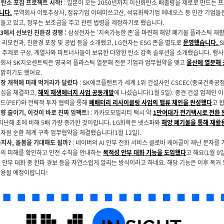
 탄소 포집 프로젝트 시작!
: 일본이 오는 2050년까지 이산화탄소 배출량을 제로로 만드는
니다.
무역회사 이토추상사, 정유기업 이데미쓰고산, 석유화학기업 에네오스 등 민간 기업들은
어들고 있고, 정부는 보조금을 주고 관련 법령을 제정하기로 했습니다.
023에서 선보인 친환경 경쟁 :
삼성전자는 '지속가능한 존'을 마련해 해양 폐기물 플라스틱 재
 리모컨과, 친환경 포장 및 공법 등을 소개했고, LG전자는 ESG 존을 별도로
운영했습니다.
 주제로 구성, 계열사와 파트너사들이 보유한 다양한 탄소 감축 솔루션을 소개했습니다. 행
자회사 SK지오센트릭은 영국의 플라스틱 열분해 전문 기업과 업무협약을 맺고
울산에 열분해 
 밝히기도 했어요.
장 개척에 미래 먹거리가 달렸다
: SK에코플랜트가 세계 1위 건설사인 CSCEC(중국건축공
너십을 체결하고,
해외 재생에너지 사업 공동개발
에 나섰습니다(1월 5일). 중견 건설 업체인 아
드(PEF)와 전략적 투자 협력을 통해
폐배터리 리사이클링 사업의 밸류 체인을 완성했다
고 
향 줄이기, 이것이 바로 진짜 임팩트!
: 카카오모빌리티 택시 약
1만여대가 전기택시로 전환 
 지난해 초에 비해 5배 가량 증가한 것이랍니다. LG화학은 넷스파와
해양 폐기물을 통해 재활
 자원 순환 체계 구축 업무협약을 체결했습니다(1월 12일).
복지사, 돌봄을 기대해도 될까?
: 네이버의 AI 안부 전화 서비스 클로바 케어콜이 재난 문자를
구의 피해를 확인하고 안전 수칙을 안내하는
목적성 안부 대화 기능을 도입했다
고 해요(1월 9일
 안부 대화 중 한파 경보 등을 자연스럽게 알리는 방식이라고 하네요. 해당 기능은 이후 독거 
활용될 예정이랍니다!