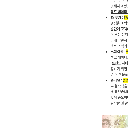
다. 미담 
렷해지고 있
팩트 데이터
🦁
루카
:
인
경험을 바탕
순간에 고객
이 겪는 문
깊게 고민하
팩트 조직과
🐬
제이콥
:
하고 데이터
‘트랜드 새비
장하기 위한
면 이 책을

🐥
제인
:
흔
부 결속력을
게 되었습니
것
이 중요하
필요할 것 같