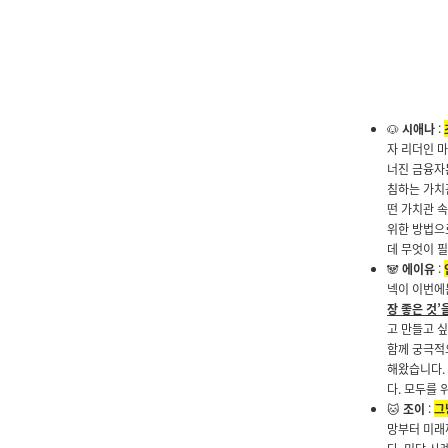
🐶
시애나
:
자 리더인 마
너진 금융자
침하는 가치
떤 가치관 
위한 방법
데 무엇이 
🐼
에이유
:
넥이 이번에는
장 좋은 것’
고 만들고 싶
함께 궁극적으
해왔습니다. 
다. 모두를
🐱
조이
:
그
망부터 미래