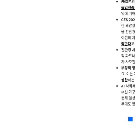
🌍일본의
돌입했습
업에 뛰
CES 2
한 태양광
을 친환경
이션의 
작한다
고
친환경 시
적 파트
가 사모펀
부정적 영
요. 이는
생산
하는
AI 사회
수신 가
통해 일상
무에도 