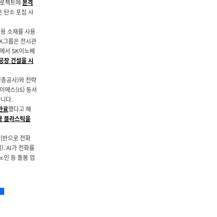
 프로젝트에
본격
 탄소 포집 사
활용 소재를 사용
SK그룹은 전시관
사에서 SK이노베
공장 건설을 시
정총공사)와 전략
이에스(IS) 동서
합니다.
완료
했다고 해
용 플라스틱을
 기반으로 전화
). AI가 전화를
노인 등 돌봄 업