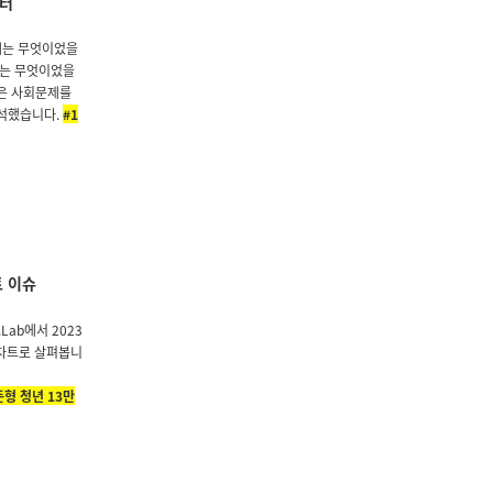
이터
문제는 무엇이었을
슈는 무엇이었을
받은 사회문제를
분석했습니다.
#1
 이슈
ab에서 2023
 차트로 살펴봅니
형 청년 13만