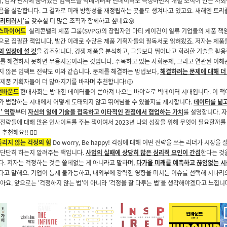
사례, 감사 편지에 숨어있던 임팩트를 빅데이터와 린데이터로 측정하면서 개별 조직이 만든 사회
음을 실감합니다. 그 결과로 미래 방향성을 재정립하는 곳들도 생겨나고 있고요. 새해엔 트
 리터러시’
를 갖추실 더 많은 조직과 함께하고 싶네요
😜
스파이어드
실리콘밸리 제품 그룹(SVPG)의 창립자인 마티 케이건이 일류 기업들의 제품 책
으로 집필한 책입니다. 발간 이래로 수많은 제품 기획자들의 필독서로 읽혀왔죠. 저자는 제
의 입장에 설 것
을 강조합니다. 경쟁 제품을 분석하고, 그들보다 뛰어나고 화려한 기술을 활
제를 해결하지 못하면 무용지물이라는 것입니다. 주목하고 있는 사회문제, 그리고 연관된 이
지 않은 임팩트 전략도 이와 같습니다. 문제를 해결하는 방법보다,
해결하려는 문제에 대해 더
 제품 기획자들이 더 많아지기를 바라며 추천합니다!
🙂
언바운드
현대사회는 방대한 데이터들이 쏟아져 나오는 바야흐로 빅데이터 시대입니다. 이 책
가 범람하는 시대에서 어떻게 도태되지 않고 뛰어넘을 수 있을지를 제시합니다.
데이터를 넓고
’ 역량
부터
자신의 일에 기술을 접목하고 이타적인 관점에서 협업하는 가치
를 설명합니다. 
 전략들에 대해 많은 인사이트를 주는 책이여서 2023년 나의 성장을 위해 무엇이 필요할까

추천해요!!
🙆‍♂️
들리지 않는 걱정의 힘
Do worry, Be happy! 걱정에 대해 어떤 전략을 쓰는 리더가 시장을
 단단히 하는지 알려주는 책입니다.
사업의 실패에 상당히 많은 심리적 요인이 간섭
한다는 것을
다. 저자는 걱정하는 것은 쓸데없는 게 아니라고 말하며,
다가올 미래를 예측하고 끊임없는 
다고 말해요. 기업이 통제 불가능하고, 내외부에 강력한 영향을 미치는 이슈를 선택해 시나리
아요. 앞으로는 '걱정하지 않는 법'이 아니라 '걱정을 잘 다루는 법'을 생각해야겠다고 느낍니