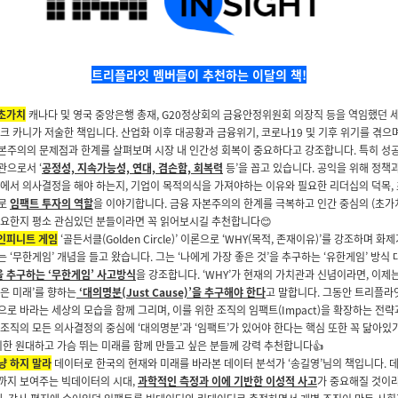
트리플라잇 멤버들이 추천하는 이달의 책!
초가치
캐나다 및 영국 중앙은행 총재, G20정상회의 금융안정위원회 의장직 등을 역임했던 
크 카니가 저술한 책입니다. 산업화 이후 대공황과 금융위기, 코로나19 및 기후 위기를 겪으
본주의의 문제점과 한계를 살펴보며 시장 내 인간성 회복이 중요하다고 강조합니다. 특히 성
관으로서 ‘
공정성, 지속가능성, 연대, 겸손함, 회복력
등’을 꼽고 있습니다. 공익을 위해 정책
속에서 의사결정을 해야 하는지, 기업이 목적의식을 가져야하는 이유와 필요한 리더십의 덕목,
으로
임팩트 투자의 역할
을 이야기합니다. 금융 자본주의의 한계를 극복하고 인간 중심의 (초가
필요한지 평소 관심있던 분들이라면 꼭 읽어보시길 추천합니다
😊
인피니트 게임
‘골든서클(Golden Circle)’ 이론으로 ‘WHY(목적, 존재이유)’를 강조하며 화
 ‘무한게임’ 개념을 들고 왔습니다. 그는 ‘나에게 가장 좋은 것’을 추구하는 ‘유한게임’ 방식
을 추구하는 ‘무한게임’ 사고방식
을 강조합니다. ‘WHY’가 현재의 가치관과 신념이라면, 이제는
은 미래’를 향하는
‘대의명분(Just Cause)’을 추구해야 한다
고 말합니다. 그동안 트리플라
로 바라는 세상의 모습을 함께 그리며, 이를 위한 조직의 임팩트(Impact)을 확장하는 전
조직의 모든 의사결정의 중심에 ‘대의명분’과 ‘임팩트’가 있어야 한다는 핵심 또한 꼭 닮아있
 위한 원대하고 가슴 뛰는 미래를 함께 만들고 싶은 분들께 강력 추천합니다
👍
냥 하지 말라
데이터로 한국의 현재와 미래를 바라본 데이터 분석가 ‘송길영’님의 책입니다. 
까지 보여주는 빅데이터의 시대,
과학적인 측정과 이에 기반한 이성적 사고
가 중요해질 것이