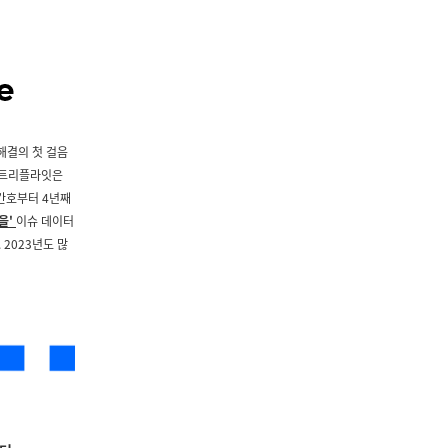
해결의 첫 걸음
 트리플라잇은
창간호부터 4년째
을'
이슈 데이터
2023년도 많