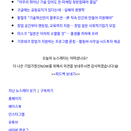
"아무리 뛰어난 기술 있어도 돈·마케팅 뒷받침돼야 결실"
구글에는 공동묘지가 있다는데…실패의 경영학
황철주 "기술혁신만이 블루오션…尹 직속 민간위 만들어 지원해야"
창업 공간부터 멘토링, 교육까지 지원… 창업 앞둔 사회적기업가 모집
머스크 “일본은 어차피 소멸할 것”… 출생률 저하에 우려
기후테크 창업가 지원하는 프로그램 론칭…활동비·사무실·시드투자 제공
오늘의 뉴스레터는 어떠셨나요?
더 나은 기업가정신NOW를 위해서 의견을 보내주시면 감사하겠습니다!😄
>>
피드백 보내기
<<
지난 뉴스레터 보기
|
구독하기
홈페이지
페이스북
인스타그램
유튜브
네이버 블로그