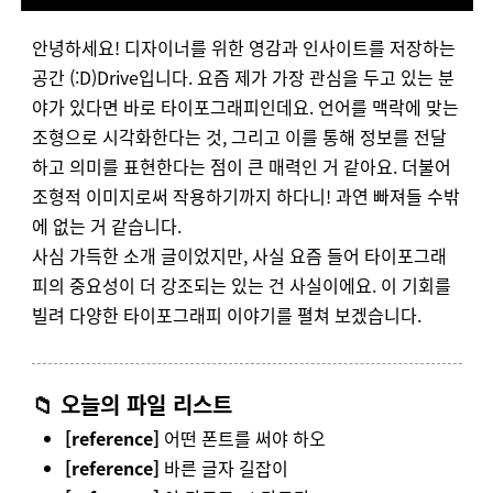
안녕하세요
!
디자이너를
위한
영감과
인사이트를
저장하는
공간
(:D)Drive
입니다
.
요즘
제가
가장
관심을
두고
있는
분
야가
있다면
바로
타이포그래피인데요
.
언어를
맥락에
맞는
조형으로
시각화한다는
것
,
그리고
이를
통해
정보를
전달
하고
의미를
표현한다는
점이
큰
매력인
거
같아요
.
더불어
조형적
이미지로써
작용하기까지
하다니
!
과연
빠져들
수밖
에
없는
거
같습니다
.
사심
가득한
소개
글이었지만
,
사실
요즘
들어
타이포그래
피의
중요성이
더
강조되는
있는
건
사실이에요
.
이
기회를
빌려
다양한
타이포그래피
이야기를
펼쳐 보겠습니다.
📁 오늘의 파일 리스트
[reference]
어떤 폰트를 써야 하오
[reference]
바른 글자 길잡이