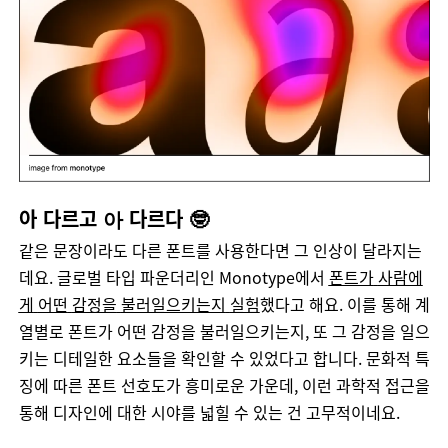
아 다르고
다르다 🤓
아
같은
문장이라도
다른
폰트를
사용한다면
그
인상이
달라지는
데요
.
글로벌
타입
파운더리인
Monotype
에서
폰트가
사람에
게
어떤
감정을
불러일으키는지
실험
했다고
해요
.
이를
통해
계
열별로
폰트가
어떤
감정을
불러일으키는지
,
또
그
감정을
일으
키는
디테일한
요소들을
확인할
수
있었다고
합니다
.
문화적
특
징에
따른
폰트
선호도가
흥미로운
가운데
,
이런
과학적
접근을
통해
디자인에
대한
시야를
넓힐
수
있는
건
고무적이네요
.