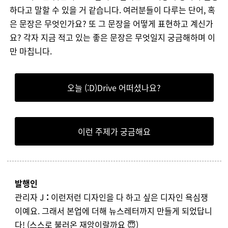
하다고
말할
수
있을
거
같습니다
.
여러분들이
다루는
단어
,
혹
은
문장은
무엇인가요
?
또
그
문장을
어떻게
표현하고
계신가
요
?
각자
지금
적고
있는
좋은
문장은
무엇일지
궁금해하며
이
만
마칩니다
.
오늘 (:D)Drive 어떠셨나요?
이런 주제가 궁금해요
발행인
관리자 J
:
이런저런 디자인을 다 하고 싶은 디자인 욕심쟁
이예요. 그래서 본업에 더해 뉴스레터까지 만들게 되었답니
다! (스스로 불러온 재앙이랄까요 😇)