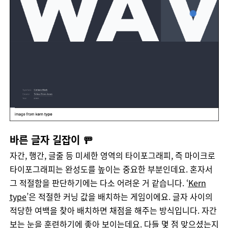
바른 글자 길잡이 🚥
자간
,
행간
,
글줄
등
미세한
영역의
타이포그래피
,
즉
마이크로
타이포그래피는
완성도를
높이는
중요한
부분인데요
.
혼자서
그
적절함을
판단하기에는
다소
어려운
거
같습니다
. ‘
Kern
type
’은
적절한
커닝
값을
배치하는
게임이에요
.
글자
사이의
적당한
여백을
찾아
배치하면
채점을
해주는
방식입니다
.
자간
보는
눈을
훈련하기에
좋아
보이는데요
.
다들
몇
점
맞으셨는지