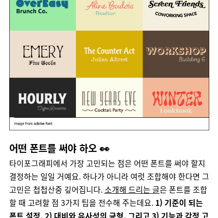
어떤 폰트를 써야 하오 👀
타이포그래피에서
가장
고민되는
점은
어떤
폰트를
써야
할지
결정하는
일일
거예요
.
하나가
아니라
여럿
조합해야
한다면
그
고민은
첩첩산중
깊어집니다
.
소개해
드리는
글
은
폰트를
조합
할
때
고려할
점
3
가지
팁을
전수해
주는데요
.
1)
기준이
되는
폰트
설정
, 2)
대비와
유사성의
균형
,
그리고
3)
기능과
감정
고