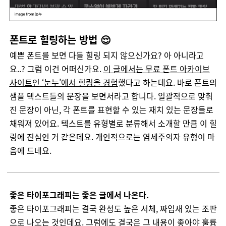
폰트로 힐링하는 방법 😌
예쁜
폰트
를
보면
다들
힐링
되지
않으신가요
?
아
아니라고
요
..?
그럼
이건
어떠신가요
.
이
글에서는
무료
폰트
아카이브
사이트인
‘
눈누
’
에서
힐링을
경험
했다고
하는데요
.
바로
폰트
의
샘플
텍스트들의
문장을
보면서라고
합니다
.
일괄적으로
맞춰
진
문장이
아닌
,
각
폰트
를
표현할
수
있는
재치
있는
문장들로
채워져
있어요
.
텍스트를
유형별로
분류해서
소개할
만큼
이
힐
링에
진심인
거
같은데요
.
개인적으로는
염세주의자
유형이
마
음에
드네요
.
좋은 타이포그래피는 좋은 글에서 나온다.
좋은
타이포그래피는
결국
완성도
높은
서체
,
짜임새
있는
조판
으로
나오는
것인데요
.
그럼에도
결국은
그
내용이
좋아야
훌륭