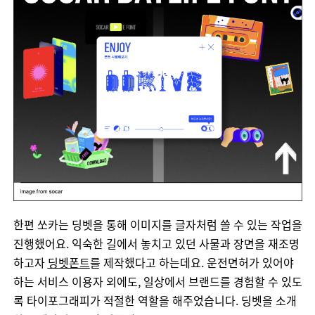
한편
쏘카는
딩벳을
통해
이미지를
글자처럼
쓸
수
있는
작업을
진행했어요
.
익숙한
길에서
놓치고
있던
사물과
장면을
재조명
하고자
딩벳폰트
를
제작했다고
하는데요
.
운전면허가
있어야
하는
서비스
이용자
외에도,
일상에서
브랜드를
경험할
수
있도
록
타이포그래피가
적절한
역할을
해주었습니다
.
딩벳을
소개