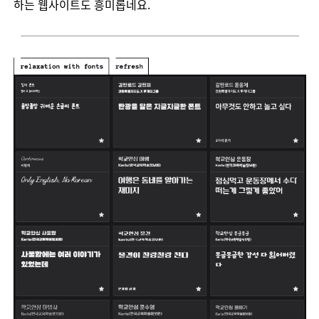
하는
웹사이트도
흥미롭네요
.