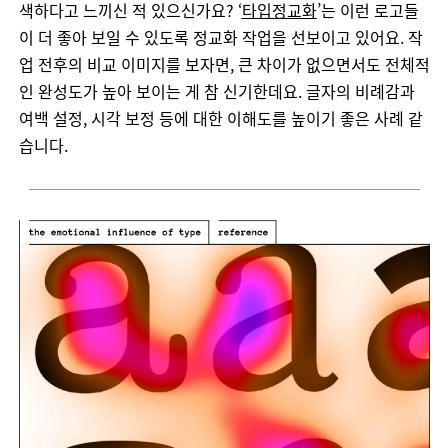
색하다고
느끼신
적
있으신가요
? ‘
타입정교화
’
는
이런
로고들
이
더
좋아
보일
수
있도록
정교화
작업을
선보이고
있어요
.
작
업
전후의
비교
이미지를
보자면
,
큰
차이가
없으면서도
전체적
인
완성도가
높아
보이는
게
참
신기한데요
.
글자의
비례감과
여백
설정
,
시각
보정
등에
대한
이해도를
높이기
좋은
사례
같
습니다
.