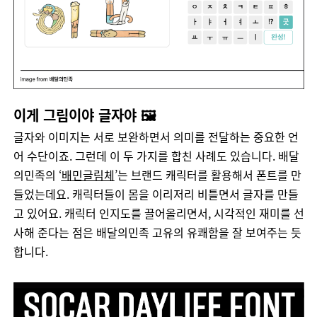
이게 그림이야 글자야 🖼️
글자와
이미지는
서로
보완하면서
의미를
전달하는
중요한
언
어
수단이죠
.
그런데
이
두
가지를
합친
사례도
있습니다
.
배달
의민족의
‘
배민글림체
’
는
브랜드
캐릭터를
활용해서
폰트를
만
들었는데요
.
캐릭터들이
몸을
이리저리
비틀면서
글자를
만들
고
있어요
.
캐릭터
인지도를
끌어올리면서
,
시각적인
재미를
선
사해
준다는
점은
배달의민족
고유의
유쾌함을
잘
보여주는
듯
합니다
.