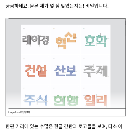
궁금하네요
.
물론
제가
몇
점
맞았는지는
!
비밀입니다
.
한편
거리에
있는
수많은
한글
간판과
로고들을
보며
,
다소
어