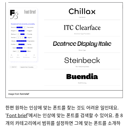
한편
원하는
인상에
맞는
폰트를
찾는
것도
어려운
일인데요
.
‘
Font brief
’
에서는
인상에
맞는
폰트를
검색할
수
있어요
.
총
8
개의
카테고리에서
범위를
설정하면
그에
맞는
폰트를
소개하