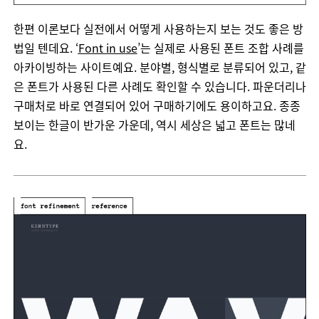
한편
이론보다
실전에서
어떻게
사용하는지
보는
것도
좋은
방
법일
텐데요
. ‘
Font in use
’
는
실제로
사용된
폰트
조합
사례를
아카이빙하는
사이트예요
.
분야별
,
형식별로
분류되어
있고
,
같
은
폰트가
사용된
다른
사례도
확인할
수
있습니다
.
파운더리나
구매처로
바로
연결되어
있어
구매하기에도
용이하고요
.
종종
보이는
한글이
반가운
가운데
,
역시
세상은
넓고
폰트는
많네
요
.