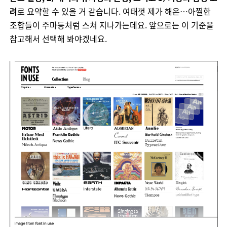
려
로
요약할
수
있을
거
같습니다
.
여태껏
제가
해온
…
아찔한
조합들이
주마등처럼
스쳐
지나가는데요
.
앞으로는
이
기준을
참고해서
선택해
봐야겠네요
.