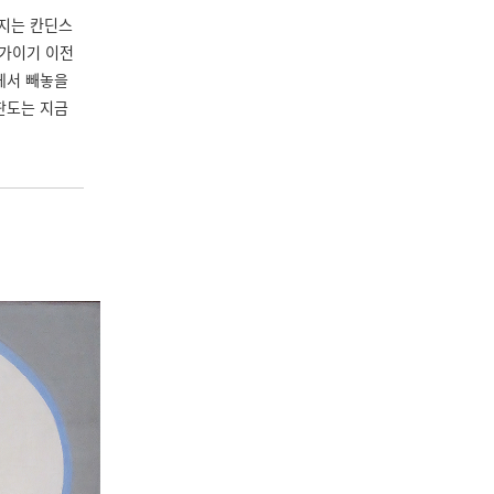
겨지는 칸딘스
화가이기 이전
에서 빼놓을
판도는 지금