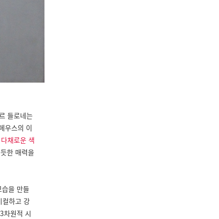
베르 들로네는
르페우스의 이
고
다채로운 색
 듯한 매력을
모습을 만들
미컬하고 강
3차원적 시