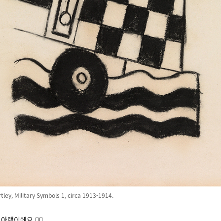
ley, Military Symbols 1, circa 1913-1914.
램이에요 🙋‍♀️