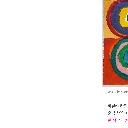
Wassily Kand
바실리 칸딘
운 추상'의
한 색감
과