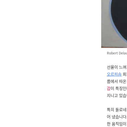
Robert Dela
선율이 느껴
오르피슴
회
름에서 따온
감
이 특징인
지니고 있습
특히 들로네
어 냈습니다
한 움직임이