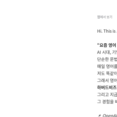
웹에서 보기
Hi. This is
“요즘 영어
AI 시대,
단순한 문법
매일 영어를
저도 똑같이
그래서 영어
하버드비즈
그리고 지금
그 경험을 
📌
OpenAI,