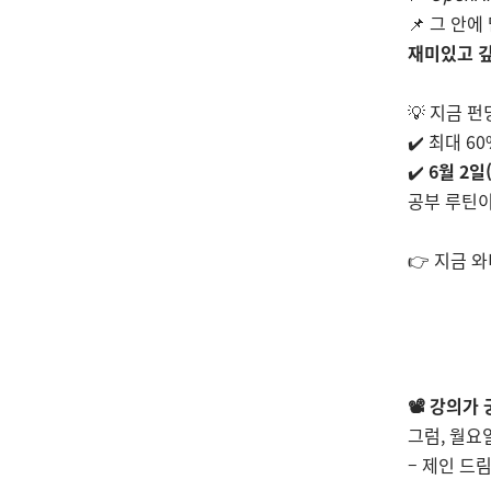
📌 그 안에
재미있고 
💡 지금 
✔️ 최대 
✔️
6월 2일
공부 루틴이
👉 지금 
📽️ 강의
그럼, 월요
– 제인 드