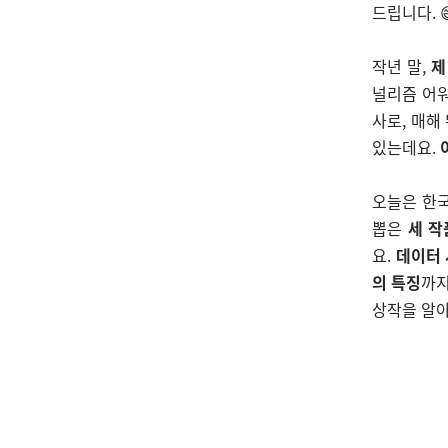
드립니다. 
작년 말,
제
널리즘 어워
사로, 매해
있는데요.
오늘은 한국
뽑은
세 작
요.
데이터 
의 특징
까지
상작을 알