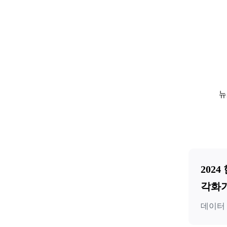
뉴
202
각화
데이터 