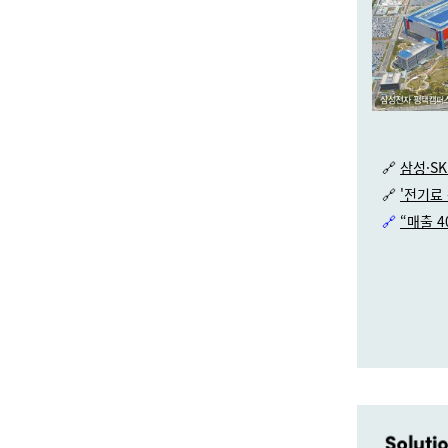
🔗
삼성·SK
🔗
'전기료
🔗
“매출 