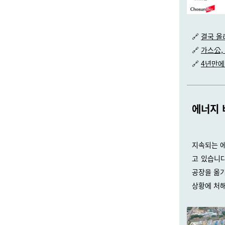
🔗
결국 올
🔗
가스公, 
🔗
4년만에
에너지 
지속되는 에
고 있습니다
공장을 옮기
상황에 처해