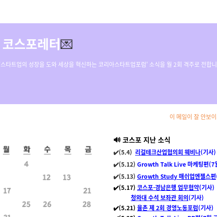
호 코스포레터
💌
 '스타트업의 성장을 도와 세상을 혁신하는 코리아스타트업포럼' 소식을 월 2회 격주로 전합니
이 메일이 잘 안보
🔊 코스포 지난 소식
✔️(5.4)
리걸테크산업협의회
웨
비나
(기사)
✔️(5.12)
Growth Talk Live
마케팅편(7
✔️
(5.13)
Growth Study 매쉬업엔젤스편
✔️(5.17)
코스포-경남은행 업무협약
(기사)
청와대 수석 보좌관 회의
(기사)
✔️(5.21)
율촌 제 2회 경영노동포럼
(기사)