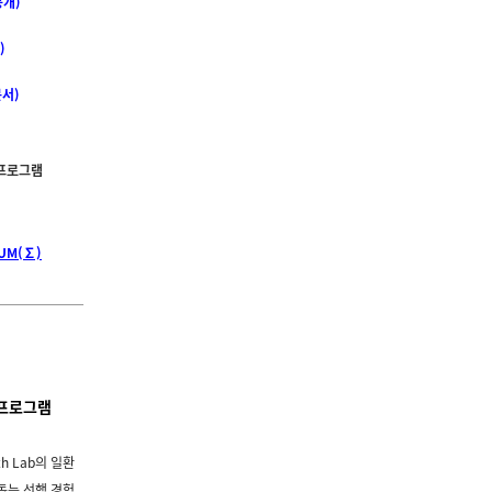
공개)
)
문서)
)
화 프로그램
UM(∑)
 프로그램
h Lab의 일환
돕는 선행 경험