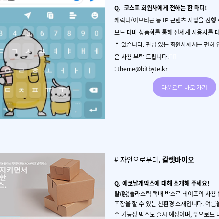
Q. 코스포 회원사에게 전하는 한 마디!
캐릭터/이모티콘 등
IP 콘텐츠 사업을 진행
보드 테마 상품화를 통해 전세계 사용자를 
수 있습니다.
관심 있는 회원사께서는 편히
🙇‍♀️
은 사용 부탁 드립니다.
:
theme@bitbyte.kr
다운로드 바로 가기
# 자연으로부터,
칼렛바이오
Q.
에코날개박스에 대해 소개해 주세요
!
탈
(
脫
)
플라스틱 택배 박스로 테이프의 사용
포장을 할 수 있는 친환경 소재입니다. 여
름
수
기능성 박스도 출시 예정이며
,
앞으로도 