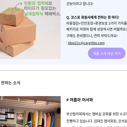
📦
선보이려고 합니다!
Q.
코스포 회원사에게 전하는 한 마디
!
비용절감
+
안전포장
+
환경보호
3
가지 가치를
패키지로 저희와 함께 성장하시면 어떨까요
🌳
구매도 준비했으니, 연락
부탁드려요!
:
idoo21c@caretbio.com
제품 소개 바로 가기
 전하는 소식
# 여름아 어서와
부산협의회에서는 멤버십 강화를 위한 소규
진행하고 있습니다. 김태진 협의회장, 강석