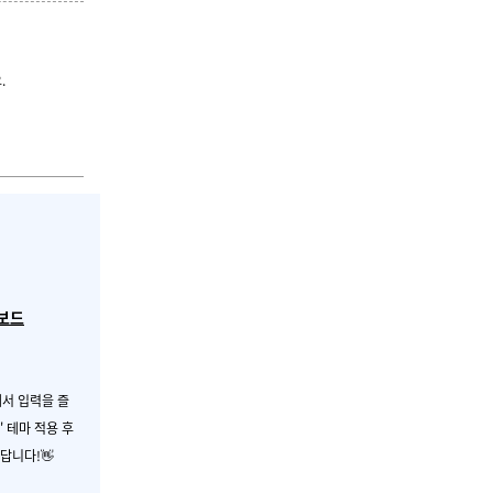
.
보드
에서 입력을 즐
' 테마 적용 후
준답니다!
👋