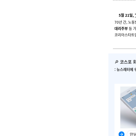
🎉
5월 21일,
70년 간, 노
대리주부
등 
코리아스타트업
🔎
코스포 
: 뉴스레터에