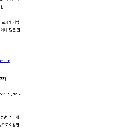
🙌
다.
을 모시게 되었
이니, 많은 관
um.org
2차
로모션의
참여 기
 선발 규모 제
무상으로 이용할