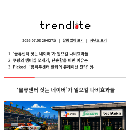
2026.07.08 26-027호
|
잘림 없이 보기
|
지난호 보기
‘물류센터 짓는 네이버’가 일으킬 나비효과들
쿠팡의 멤버십 쪼개기, 단순함을 버린 이유는
Picked_
'퐁피두센터 한화의 큐레이션 전략'
外
‘물류센터 짓는 네이버’가 일으킬 나비효과들