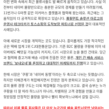
이런 변화 속에서 최근 물류사들도 발 빠르게 움직이고 있습니다. 사실 이
전부터 네이버 물량만으로는 충분한 규모의 경제를 만들기 어려웠기에,
11번가나 G마켓 같은 이커머스 플랫폼과 협력해 왔는데요. 최근에는 그
움직임이 더 공격적으로 확장되고 있습니다.
풀필먼트 솔루션 아르고의
운영사 테크타카가 토스쇼핑의 도착보장 파트너로 선정된 것
이 대표적인
사례입니다.
아예 새로운 시장을 개척하는 곳도 있습니다. 흥미롭게도 가장 적극적인
곳은 택배 업계 1위 CJ대한통운입니다. 기존 B2C 물량을 쿠팡에 이어 네
이버에도 빼앗길 가능성이 커지자, C2C 시장으로 눈을 돌린 건데요. 당근
과 협력해 중고거래 배송 시장에 진출한 것은 물론,
개인 간 배송 서비스
브랜드 ‘보내오네’를 론칭하고 대대적인 마케팅까지 진행
하고 있습니다.
한때 시장은 ‘쿠팡’과 ‘네이버 동맹’이라는 두 축으로 나뉘는 듯했습니다.
하지만 이해관계가 복잡해지면서 진영은 점차 분화되고 있습니다. 앞으
로의 물류 경쟁 구도는 더욱 복잡해질 가능성이 크고요. 결국 승부는 누가
쿠팡을 더 잘 따라 하느냐가 아니라, 차별화된 고객 경험을 만들고 이를
뒷받침할 안정적인 물량을 얼마나 빨리 확보하느냐에서 갈릴 겁니다.
따라서 이제 물류 회사들은 더 이상 누군가의 배송 파트너로만 남아서는