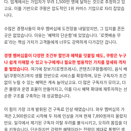
다. 업계에서는 가입자가 무려 1,500만 명에 달하는 것으로 추정하고 있
고요. 이를 기반으로 쿠팡은 압도적인 1위 커머스 기업으로 자리 잡았습
니다.
수많은 경쟁사들이 와우 멤버십에 도전장을 내밀었지만, 그 입지를 흔든
곳은 없었습니다. 이유는 ‘혜택의 단순함’에 있었습니다. ‘로켓배송 무
료’라는 핵심 가치가 고객들에게 너무도 강력하게 다가갔던 겁니다.
경쟁 멤버십들이 다양한 조건부 할인과 혜택을 덧붙일 때도, 쿠팡은 누구
나 쉽게 이해할 수 있고 누구에게나 필요한 범용적인 가치를 앞세워 격차
를 벌렸습니다.
여기에 장보기(로켓프레시), 콘텐츠(쿠팡플레이), 음식 배
달(쿠팡이츠)까지 생활 전반으로 서비스를 확장하며, 모든 구독자가 조건
없이 누릴 수 있는 혜택은 계속 늘어났고요. 더 많은 구독자가 모이고, 더
큰 물량과 운영 효율이 만들어지고, 이를 다시 혜택 확대에 재투자하는 선
순환 구조를 구축하는 데 성공했습니다.
이 힘이 가장 크게 발휘된 건 구독료 인상 때였습니다. 와우 멤버십의 가
격은 2,900원으로 시작해 두 차례 인상을 거쳐 현재 7,890원까지 올랐지
만요. 일각에서 제기된 구독자 이탈 우려를 불식시키고, 오히려 몸집을 더
욱 키웠습니다. 단순하지만 강력한 혜택이라는 전략이 제대로 통했던 셈