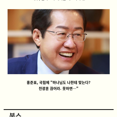
홍준표, 국힘에 "하나님도 나한테 맞는다?
전광훈 끊어라. 못하면…"
북스