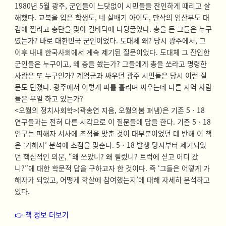
1980년 5월 광주, 군인들이 느닷없이 시민들을 잔인하게 때리고 살
해했다. 교복을 입은 학생도, 네 살배기 아이도, 만삭의 임산부도 대
검에 찔리고 총탄을 맞아 길바닥에 나뒹굴었다. 총을 든 그들은 누구
였는가? 바로 대한민국 군인이었다. 도대체 왜? 당시 광주에서, 그
이후 내내 한국사회에서 계속 제기된 질문이었다. 도대체 그 잔인한
군인들은 누구이고, 왜 총을 쐈는가? 그들에게 총을 쏘라고 명령한
사람은 또 누구인가? 계엄군과 싸우던 광주 시민들은 당시 이런 질
문도 던졌다. 광주에서 이렇게 피를 흘리며 싸우는데 다른 지역 사람
들은 무얼 하고 있는가?
<오월의 정치사회학>(곽송연 지음, 오월의봄 펴냄)은 기존 5ㆍ18
연구들과는 전혀 다른 시각으로 이 질문들에 답을 한다. 기존 5ㆍ18
연구는 피해자 서사에 초점을 맞춘 것이 대부분이었던 데 반해 이 책
은 ‘가해자’ 분석에 초점을 맞춘다. 5ㆍ18 발생 당시부터 제기되었
던 핵심적인 의문, “왜 쏘았니? 왜 찔렀니? 트럭에 싣고 어디 갔
니?”에 대한 학문적 답을 구하고자 한 것이다. 즉 ‘그들은 어떻게 가
해자가 되었고, 어떻게 학살에 참여했는지’에 대해 자세히 분석하고
있다.
👉 책 정보 더보기