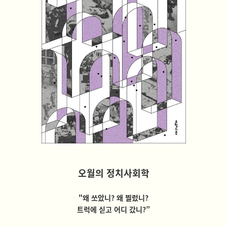
오월의 정치사회학
"왜 쏘았니? 왜 찔렀니?
트럭에 싣고 어디 갔니?”