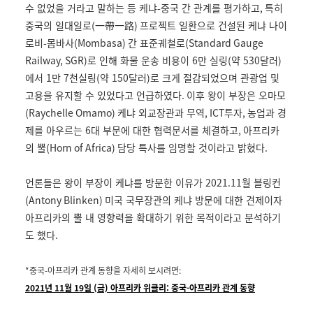
수 없었을 거라고 말하는 등 케냐
-
중국 간 관계를 평가하고
,
특히
중국의 일대일로
(
一帶一路
)
프로젝트 일환으로 건설된 케냐 나이
로비
-
몸바사
(Mombasa)
간 표준궤철로
(Standard Gauge
Railway, SGR)
로 인해 화물 운송 비용이
6
만 실링
(
약
530
달러
)
에서
1
만
7
천실링
(
약
150
달러
)
로 크게 절감되었으며 관광업 및
고용을 유지할 수 있었다고 언급하였다
.
이후 왕이 부장은 오마모
(Raychelle Omamo)
케냐 외교장관과 무역
, ICT
투자
,
농업과 경
제를 아우르는
6
대 부문에 대한 협력문서를 체결하고
,
아프리카
의 뿔
(Horn of Africa)
담당 특사를 임명할 것이라고 밝혔다
.
언론들은 왕이 부장이 케냐를 방문한 이유가
2021.11
월 블링컨
(Antony Blinken)
미국 국무장관의 케냐 방문에 대한 견제이자
아프리카의 뿔 내 영향력을 확대하기 위한 목적이라고 분석하기
도 했다
.
*
중국
-
아프리카 관계 동향을 자세히 보시려면
:
2021년 11월 19일 (금) 아프리카 위클리: 중국-아프리카 관계 동향