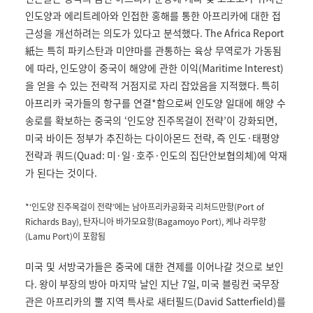
인도양과 에리트레아와 인접한 홍해를 통한 아프리카에 대한 접
근성을 개선하려는 의도가 있다고 분석했다
. The Africa Report
紙는 특히 파키스탄과 미얀마를 관통하는 육상 무역로가 가동됨
에 따라
,
인도양이 중국이 해양에 관한 이익
(Maritime Interest)
을 얻을 수 있는 전략적 거점지로 자리 잡았음을 지적했다
.
특히
아프리카 국가들의 항구를 연결
*
함으로써 인도양 일대에 해양 수
송로를 확보하는 중국의
‘
인도양 진주목걸이 전략
’
이 강화되면
,
미국 바이든 정부가 추진하는 다이아몬드 전략
,
즉 인도
·
태평양
전략과 쿼드
(Quad:
미
·
일
·
호주
·
인도의 집단안보협의체
)
에 악재
가 된다는 것이다
.
*‘
인도양 진주목걸이 전략
’
에는 남아프리카공화국 리처드만항
(Port of
Richards Bay),
탄자니아 바가모요항
(Bagamoyo Port),
케냐 라무항
(Lamu Port)
이 포함됨
미국 및 서방국가들은 중국에 대한 견제를 이어나갈 것으로 보인
다
. 왕이 부장의 방아
마지막 날인 지난
7
일
,
미국 블링컨 국무장
관은 아프리카의 뿔 지역 특사로 새터필드
(David Satterfield)
를