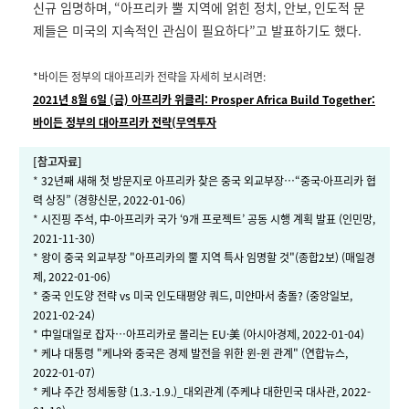
신규 임명하며
, “
아프리카 뿔 지
역에 얽힌 정치
,
안보
,
인도적 문
제들은 미국의 지속적인 관심이 필요하다
”
고 발표하기도 했다
.
*
바이든 정부의 대아프리카 전략을 자세히 보시려면
:
2021년 8월 6일 (금) 아프리카 위클리: Prosper Africa Build Together:
바이든 정부의 대아프리카 전략(무역투자
[
참고자료
]
*
32년째 새해 첫 방문지로 아프리카 찾은 중국 외교부장…“중국·아프리카 협
력 상징” (경향신문, 2022-01-06)
*
시진핑 주석, 中-아프리카 국가 ‘9개 프로젝트’ 공동 시행 계획 발표 (인민망,
2021-11-30)
*
왕이 중국 외교부장 "아프리카의 뿔 지역 특사 임명할 것"(종합2보) (매일경
제, 2022-01-06)
*
중국 인도양 전략 vs 미국 인도태평양 쿼드, 미얀마서 충돌? (중앙일보,
2021-02-24)
*
中일대일로 잡자…아프리카로 몰리는 EU·美 (아시아경제, 2022-01-04)
*
케냐 대통령 "케냐와 중국은 경제 발전을 위한 윈-윈 관계" (연합뉴스,
2022-01-07)
*
케냐 주간 정세동향 (1.3.-1.9.)_대외관계 (주케냐 대한민국 대사관, 2022-