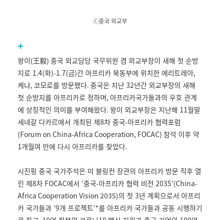
ⓒ중국 외교부
+
왕이
(
王毅
)
중국 외교담당 국무위원 겸 외교부장이 새해 첫 순방
지로
1.4(
화
)-1.7(
금
)
간 아프리카 북동부에 위치한 에리트레아
,
케냐
,
코모로를 방문했다
.
중국은 지난
32
년간 외교부장의 새해
첫 순방지를 아프리카로 정하며
,
아프리카국가들과의 우호 관계
에 상징적인 의미를 부여해왔다
.
왕이 외교부장은 지난해
11
월말
세네갈 다카르에서 개최된 제
8
차 중국
-
아프리카 협력포럼
(Forum on China-Africa Cooperation, FOCAC)
참석 이후 약
1
개월여 만에 다시 아프리카를 찾았다
.
시진핑 중국 국가주석은 미 블링컨 장관의 아프리카 방문 직후 열
린 제
8
차
FOCAC
에서
‘
중국
-
아프리카 협력 비전
2035’(China-
Africa Cooperation Vision 2035)
의 첫
3
년 계획으로서 아프리
카 국가들과
‘9
개 프로젝트
’*
를 아프리카 국가들과 공동 시행하기
로 하고
, 10
억 회분의 코로나
19
백신 지원과 중국 기업의
100
억