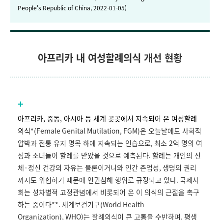
People's Republic of China, 2022-01-05)
아프리카 내 여성할례의식 개선 현황
+
아프리카, 중동, 아시아 등 세계 곳곳에서 지속되어 온 여성할례
의식
*(Female Genital Mutilation, FGM)
은
오늘날에도 사회적
압박과 전통 유지 명목 하에 지속되는 인습으로
,
최소
2
억 명의 여
성과 소녀들이 할례를 받았을 것으로 예측된다
.
할례는 개인의 신
체
·
정신 건강의 자유는 물론이거니와 인간 존엄성
,
생명의 권리
까지도 위협하기 때문에 인권침해 행위로 규정되고 있다
.
국제사
회는 성차별적 고정관념에서 비롯되어 온 이 의식의 근절을 촉구
하는 중이다**
.
세계보건기구
(World Health
Organization),
WHO)
는 할례의식이 큰 고통을 수반하며
,
평생