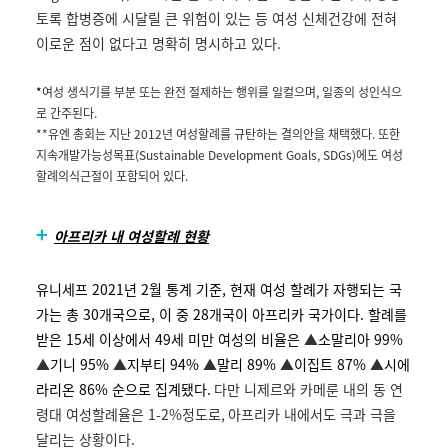
토록 합병증에 시달릴 큰 위험이 있는 등 여성 신체건강에 전혀
이로운 점이 없다고 명확히 명시하고 있다
.
*
여성 생식기를 부분 또는 완전 절제하는 행위를 일컬으며
,
일종의 성인식으
로 간주된다
.
**유엔
총회는 지난
2012
년 여성할례를 규탄하는 결의안을 채택했다
.
또한
지속개발가능성목표
(Sustainable Development Goals, SDGs)
에도 여성
할례의식근절이 포함되어 있다
.
+
아프리카 내 여성할례 현황
유니세프 2021년 2월 통계 기준, 현재 여성 할례가 자행되는 국
가는 총 30개국으로, 이 중 28개국이 아프리카 국가이다. 할례를
받은 15세 이상에서 49세 미만 여성의 비율은
▲
소말리아 99%
▲
기니 95%
▲
지부티 94%
▲
말리 89%
▲
이집트 87%
▲
시에
라리온 86% 순으로 집계됐다.
다만 니제르와 카메룬 내의 동 연
령대 여성할례율은
1-2%
정도로
,
아프리카 내에서도 극과 극을
달리는 상황이다
.