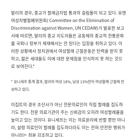
말리의 경우
,
종교가 할례금지법 통과의 걸림돌이 되고 있다
.
유엔
여성차별철폐위원회
( Committee on the Elimination of
Discrimination against Women, UN CEDAW)
가 발표한 보고
서에 따르면
,
말리의 종교 지도자들은 공동체의 종교적 전통문화
를 국회나 정부가 제재해서는 안 된다는 입장을 취하고 있다
.
이
러한 상황에서 정치권에서 여성할례 근절운동은 탄력을 받지 못
하고
,
젊은 세대들도 이에 대한 문제점을 인식하지 못 하는 것으
로 보여진다
.*
* 유니세프
통계 결과
,
말리의 여성
18%,
남성
13%
만이 여성할례 근절에 찬
성하고 있다
.
이집트의 경우 조산사가 아닌 전문의료인이 직접 할례를 집도하
기도 한다
.
전문 의료기관이 주는 신뢰감이 오히려 여성할례율을
높이고 있는 것이다
. 유니세프
는 이는 의료윤리에 반할 뿐만 아니
라
,
설령 의료인이 할례를 집도하더라도 이는 전혀 안전한 행위가
아니라는 점을 강조하고 있다
.