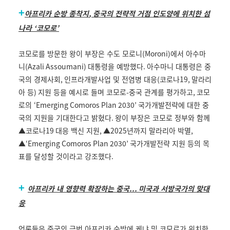
+
아프리카 순방 종착지
,
중국의 전략적 거점 인도양에 위치한 섬
나라
‘
코모로
’
코모로를 방문한 왕이 부장은 수도 모로니
(Moroni)
에서 아수마
니
(Azali Assoumani)
대통령을 예방했다
.
아수마니 대통령은 중
국의 경제사회
,
인프라개발사업 및 전염병 대응
(
코로나
19,
말라리
아 등
)
지원 등을 예시로 들며 코모로
-
중국 관계를 평가하고
,
코모
로의
‘Emerging Comoros Plan 2030’
국가개발전략에 대한 중
국의 지원을 기대한다고 밝혔다
.
왕이 부장은 코모로 정부와 함께
▲코로나
19
대응 백신 지원
,
▲
2025
년까지 말라리아 박멸
,
▲
‘Emerging Comoros Plan 2030’
국가개발전략 지원 등의 목
표를 달성할 것이라고 강조했다
.
+
아프리카 내 영향력 확장하는 중국
...
미국과 서방국가의 맞대
응
언론들은 중국의 금번 아프리카 순방에 케냐 및 코모로가 위치한