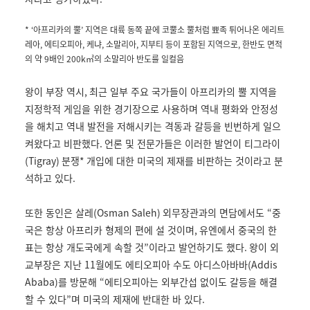
* ‘
아프리카의 뿔
’
지역은 대륙 동쪽 끝에 코뿔소 뿔처럼 뾰족 튀어나온 에리트
레아
,
에티오피아
,
케냐
,
소말리아
,
지부티 등이 포함된 지역으로
,
한반도 면적
의 약
9
배인
200k
㎡의 소말리아 반도를 일컬음
왕이 부장 역시
,
최근 일부 주요 국가들이 아프리카의 뿔 지역을
지정학적 게임을 위한 경기장으로 사용하며 역내 평화와 안정성
을 해치고 역내 발전을 저해시키는 격동과 갈등을 빈번하게 일으
켜왔다고 비판했다
.
언론 및 전문가들은 이러한 발언이 티그라이
(Tigray)
분쟁
*
개입에 대한 미국의 제재를 비판하는 것이라고 분
석하고 있다
.
또한 동인은 살레
(Osman Saleh)
외무장관과의 면담에서도
“
중
국은 항상 아프리카 형제의 편에 설 것이며
,
유엔에서 중국의 한
표는 항상 개도국에게 속할 것
”
이라고 발언하기도 했다
.
왕이 외
교부장은 지난
11
월에도 에티오피아 수도 아디스아바바
(Addis
Ababa)
를 방문해
“
에티오피아는 외부간섭 없이도 갈등을 해결
할 수 있다
”
며 미국의 제재에 반대한 바 있다
.