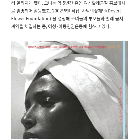
리 알려지게 됐다
.
그녀는 약
5
년간 유엔 여성할례근절 홍보대사
로 임명되어 활동했고
, 2002
년엔 직접
‘
사막의꽃재단
(Desert
Flower Foundation)’
을 설립해 소녀들의 부모들과 할례 금지
계약을 체결하는 등
,
여성
·
아동인권운동에 힘쓰고 있다
.