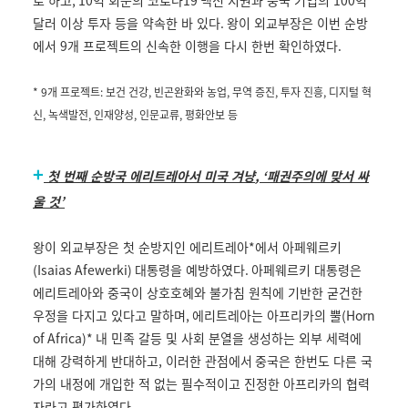
달러 이상 투자 등을 약속한 바 있다
.
왕이 외교부장은 이번 순방
에서
9
개 프로젝트의 신속한 이행을 다시 한번 확인하였다
.
* 9
개 프로젝트
:
보건 건강
,
빈곤완화와 농업
,
무역 증진
,
투자 진흥
,
디지털 혁
신
,
녹색발전
,
인재양성
,
인문교류
,
평화안보 등
+
첫 번째 순방국 에리트레아서 미국 겨냥
, ‘
패권주의에 맞서 싸
울 것
’
왕이 외교부장은 첫 순방지인 에리트레아
*
에서 아페웨르키
(Isaias Afewerki)
대통령을 예방하였다
.
아페웨르키 대통령은
에리트레아와 중국이 상호호혜와 불가침 원칙에 기반한 굳건한
우정을 다지고 있다고 말하며
,
에리트레아는 아프리카의 뿔
(Horn
of Africa)*
내 민족 갈등 및 사회 분열을 생성하는 외부 세력에
대해 강력하게 반대하고, 이러한 관점에서
중국은 한번도 다른 국
가의 내정에 개입한 적 없는 필수적이고 진정한 아프리카의 협력
자라고 평가하였다
.