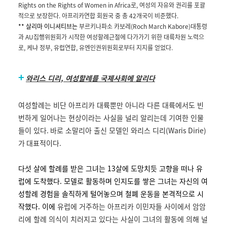
Rights on the Rights of Women in Africa
로
,
여성의 자유와 권리를 포괄
적으로 보장한다
.
아프리카연합 회원국 중 총
42
개국이 비준했다
.
** 살리마 이니셔티브는
부르키나파소 카보레
(Roch March Kabore)
대통령
과 AU집행위원회가 시작한 여성할례근절에 다가가기 위한 대륙차원 노력으
로
,
케냐 정부
,
유럽연합
, 유엔
인권위원회로부터 지지를 얻었다
.
+
와리스 디리, 여성할례를 국제사회에 알리다
여성할례는 비단 아프리카 대륙뿐만 아니라 다른 대륙에서도 빈
번하게 일어나는 현상이라는 사실을 널리 알리는데 기여한 인물
들이 있다
.
바로 소말리아 출신 모델인 와리스 디리
(Waris Dirie)
가 대표적이다.
다섯 살에 할례를 받은 그녀는 13살에 도망치듯 고향을 떠나 유
럽에 도착했다. 모델로 활동하며 인지도를 쌓은 그녀는 자신의 여
성할례 경험을 솔직하게 털어놓으며 철폐 운동을 본격적으로 시
작했다. 이에
유럽에 거주하는 아프리카 이민자들 사이에서 암암
리에 할례 의식이 치러지고 있다는 사실이 그녀의 활동에 의해 널