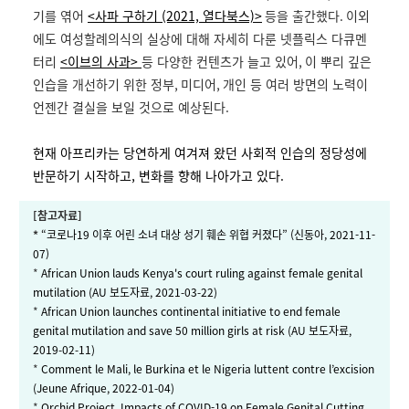
기를 엮어
<사파 구하기 (2021, 열다북스)>
등을 출간했다
.
이외
에도 여성할례의식의 실상에 대해 자세히 다룬 넷플릭스 다큐멘
터리
<이브의 사과>
등 다양한 컨텐츠가 늘고 있어
,
이 뿌리 깊은
인습을 개선하기 위한 정부
,
미디어
,
개인 등 여러 방면의 노력이
언젠간 결실을 보일 것으로 예상된다
.
현재 아프리카는 당연하게 여겨져 왔던 사회적 인습의 정당성에
반문하기 시작하고, 변화를 향해 나아가고 있다.
[참고자료]
*
“코로나19 이후 어린 소녀 대상 성기 훼손 위협 커졌다” (신동아, 2021-11-
07)
*
African Union lauds Kenya's court ruling against female genital
mutilation (AU 보도자료, 2021-03-22)
*
African Union launches continental initiative to end female
genital mutilation and save 50 million girls at risk (AU 보도자료,
2019-02-11)
*
Comment le Mali, le Burkina et le Nigeria luttent contre l’excision
(Jeune Afrique, 2022-01-04)
*
Orchid Project. Impacts of COVID-19 on Female Genital Cutting