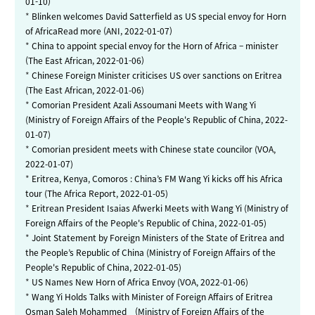
01-10)
*
Blinken welcomes David Satterfield as US special envoy for Horn
of AfricaRead more (ANI, 2022-01-07)
*
China to appoint special envoy for the Horn of Africa – minister
(The East African, 2022-01-06)
*
Chinese Foreign Minister criticises US over sanctions on Eritrea
(The East African, 2022-01-06)
*
Comorian President Azali Assoumani Meets with Wang Yi
(Ministry of Foreign Affairs of the People's Republic of China, 2022-
01-07)
*
Comorian president meets with Chinese state councilor (VOA,
2022-01-07)
*
Eritrea, Kenya, Comoros : China’s FM Wang Yi kicks off his Africa
tour (The Africa Report, 2022-01-05)
*
Eritrean President Isaias Afwerki Meets with Wang Yi (Ministry of
Foreign Affairs of the People's Republic of China, 2022-01-05)
*
Joint Statement by Foreign Ministers of the State of Eritrea and
the People’s Republic of China (Ministry of Foreign Affairs of the
People's Republic of China, 2022-01-05)
*
US Names New Horn of Africa Envoy (VOA, 2022-01-06)
*
Wang Yi Holds Talks with Minister of Foreign Affairs of Eritrea
Osman Saleh Mohammed (Ministry of Foreign Affairs of the