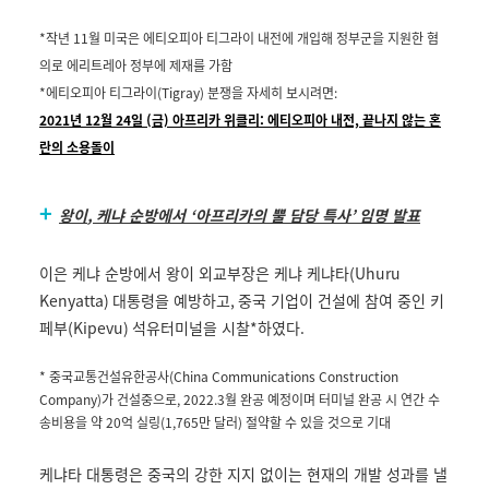
*
작년
11
월 미국은 에티오피아 티그라이 내전에 개입해 정부군을 지원한 혐
의로 에리트레아 정부에 제재를 가함
*
에티오피아 티그라이
(Tigray)
분쟁을 자세히 보시려면
:
2021년 12월 24일 (금) 아프리카 위클리: 에티오피아 내전, 끝나지 않는 혼
란의 소용돌이
+
왕이
,
케냐 순방에서
‘
아프리카의 뿔 담당 특사
’
임명 발표
이은 케냐 순방에서 왕이 외교부장은 케냐 케냐타
(Uhuru
Kenyatta)
대통령을 예방하고
,
중국 기업이 건설에 참여 중인 키
페부
(Kipevu)
석유터미널을 시찰
*
하였다
.
*
중국교통건설유한공사
(China Communications Construction
Company)
가 건설중으로
, 2022.3
월 완공 예정이며 터미널 완공 시 연간 수
송비용을 약
20
억 실링
(1,765
만 달러
)
절약할 수 있을 것으로 기대
케냐타 대통령은 중국의 강한 지지 없이는 현재의 개발 성과를 낼