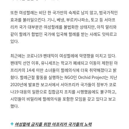
또한 여성할례는 비단 한 국가만의 숙제로 남지 않고
,
범국가적인
효과를 불러일으킨다
.
기니
,
베냉
,
부르키나파소
,
토고 등 서아프
리카 국가 대부분은 여성할례를 불법화한 상태지만
,
아직 말리와
같이 할례가 합법인 국가에 입국해 할례를 받는 사례도 잇따르고
있다
.
최근에는 코로나
19
팬데믹이 여성할례에 악영향을 미치고 있다
.
팬데믹 선언 이후
, 유니세프
는 학교가 폐쇄되고 이동이 제한된 아
프리카의
14
세 미만 소녀들이 할례의식에 더욱 취약해졌다고 밝
혔다
.
할례근절 활동을 실행하는
NGO
인
Orchid Project
는 지난
2020
년에 발표한 보고서에서 서아프리카 국가들이 정부가 코로
나
19
대응의 일환으로 집합금지 조치를 시행했음에도 불구하고
,
시민들이 비밀리에 할례의식을 포함한 모임을 갖고 있다고 보고
했다
.
+
여성할례 금지를 위한 아프리카 국가들의 노력