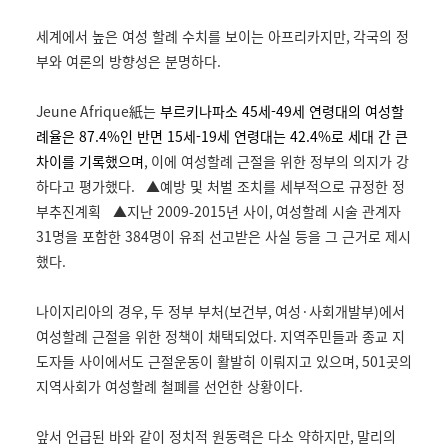
세계에서 높은 여성 할례 수치를 보이는 아프리카지만
,
각국의 정
부와 여론의 방향성은 분명하다
.
Jeune Afrique
紙는
부르키나파소 45세-49세 연령대의 여성할
례율은 87.4%인 반면 15세-19세 연령대는 42.4%로 세대 간 큰
차이를 기록했으며
,
이에 여성할례 근절을 위한 정부의 의지가 강
하다고 평가했다
.
▲
예방 및 처벌 조치를 세부적으로 규정한 정
부추진계획
▲
지난
2009-2015
년 사이
,
여성할례 시술 관계자
31
명을 포함한
384
명이 유죄 선고받은 사실 등을 그 근거로 제시
했다
.
나이지리아의 경우
,
두 정부 부처
(
보건부
,
여성
·
사회개발부
)
에서
여성할례 근절을 위한 정책이 채택되었다
.
지역주민들과 종교 지
도자들 사이에서도 근절운동이 활발히 이뤄지고 있으며
, 501
곳의
지역사회가 여성할례 철폐를 선언한 상황이다
.
앞서 언급된 바와 같이 정치적 원동력은 다소 약하지만
,
말리의