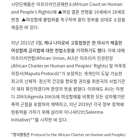
시민단체들은 아프리카인권재판소
(African Court on Human
and People’s Rights)
에
▲
여성 결혼 연령을
16
세에서
18
세로
변경
▲
여성할례 불법화를 촉구하며 말리 정부를 상대로 소장을
제출한 바 있다
.
지난
2021
년
3
월
,
케냐 나이로비 고등법원은 한 의사가 제출한
여성할례 금지법에 대한 헌법소원을 기각하기도 했다.
이에 대해
아프리카연합(African Union, AU)은 아프리카 인권헌장
(African Charter on Human and Peoples’ Rights)
및 마푸토
의정서
(Maputo Protocol)*
가 보장하는 개개인이 도달 가능한
최고의 신체적
·
정신적 건강을 향유할 권리를 회원국의 사법기관
이 재차 확인하였다며 환영의 뜻을 밝혔다
.
이외에도 AU는 아젠
다
2063(Agenda 2063)
에 여성할례를 비롯한 모든 성차별기반
폭력 근절을 포함하여 채택하고
,
지난
2019
년 각국 정부 정책에
원동력을 가하기 위해 살리마 이니셔티브
(Saleema
Initiative)**
를 시작한 바 있다
.
*정식명칭은
Protocol to the African Charter on Human and Peoples’