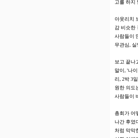
고를 하지
아웃리치 
감 비슷한 
사람들이 
무관심, 실
보고 끝나고
말이, '나
리, 2박 
원한 의도
사람들이 바
총회가 어떻
나간 후였
처럼 막막