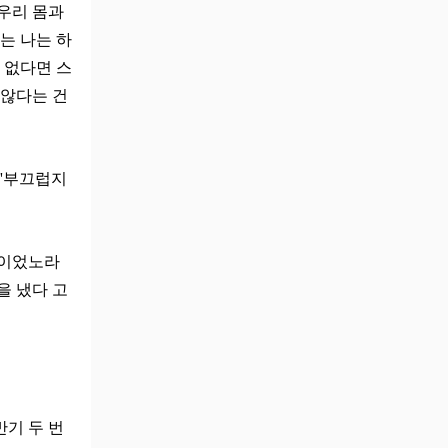
우리 몸과
는 나는 하
 없다면 스
 않다는 건
 '부끄럽지
간이었노라
을 냈다 고
반기 두 번