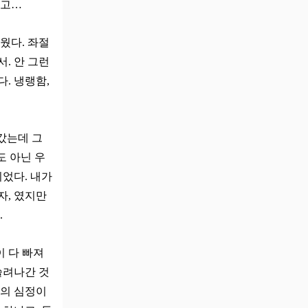
내고…
웠다. 좌절
서. 안 그런
. 냉랭함,
어갔는데 그
도 아닌 우
이었다. 내가
자, 였지만
.
이 다 빠져
쓸려나간 것
욥의 심정이