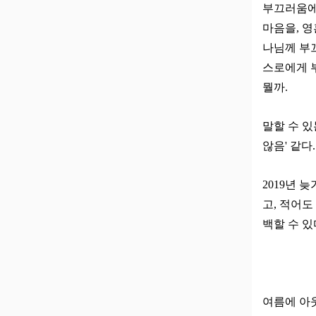
부끄러움에
마음을, 
나님께 부
스로에게 
뭘까.
말할 수 있
않음' 같다
2019년
고, 적어도
백할 수 있
여름에 아웃