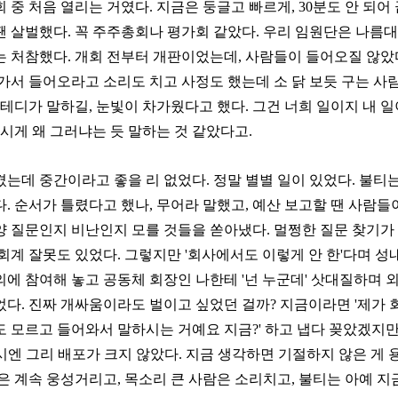
 중 처음 열리는 거였다. 지금은 둥글고 빠르게, 30분도 안 되어
땐 살벌했다. 꼭 주주총회나 평가회 같았다. 우리 임원단은 나름
는 처참했다. 개회 전부터 개판이었는데, 사람들이 들어오질 않았
나가서 들어오라고 소리도 치고 사정도 했는데 소 닭 보듯 구는 사
 테디가 말하길, 눈빛이 차가웠다고 했다. 그건 너희 일이지 내 
가시게 왜 그러냐는 듯 말하는 것 같았다고.
켰는데 중간이라고 좋을 리 없었다. 정말 별별 일이 있었다. 불티
. 순서가 틀렸다고 했나, 무어라 말했고, 예산 보고할 땐 사람들
양 질문인지 비난인지 모를 것들을 쏟아냈다. 멀쩡한 질문 찾기가
회계 잘못도 있었다. 그렇지만 '회사에서도 이렇게 안 한'다며 성
에 참여해 놓고 공동체 회장인 나한테 '넌 누군데' 삿대질하며 외
었다. 진짜 개싸움이라도 벌이고 싶었던 걸까? 지금이라면 '제가 
도 모르고 들어와서 말하시는 거예요 지금?' 하고 냅다 꽂았겠지만
엔 그리 배포가 크지 않았다. 지금 생각하면 기절하지 않은 게 
은 계속 웅성거리고, 목소리 큰 사람은 소리치고, 불티는 아예 지