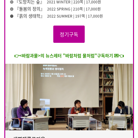
『도망치는 숲』
🔴
2021 WINTER
|
220쪽 | 17,000원
『돌봄의 정의』
🟢
2022 SPRING
|
210쪽 | 17,000원
『흙의 생태학』
🟠
2022 SUMMER
|
197쪽 | 17,000원
정기구독
👉<바람과물>의 뉴스레터 "바람처럼 물처럼"구독하기 💌👈