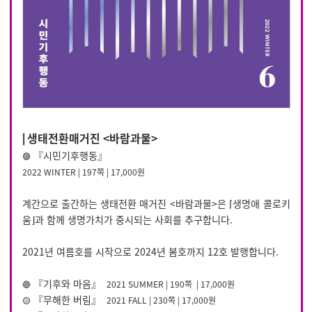
생태전환매거진 <바람과물>
⎜
『시민기후행동』
🟣
2022 WINTER | 197쪽 | 17,000원
계간으로 출간하는 생태전환 매거진 <바람과물>은 ⌈생명애 콜로키
움⌋과 함께 생명가치가 중시되는 사회를 추구합니다.
2021년 여름호를 시작으로 2024년 봄호까지 12호 발행합니다.
『기후와 마음』
🔵
2021 SUMMER
|
190쪽 | 17,000원
『무해한 버림』
🟡
2021 FALL
|
230쪽 | 17,000원