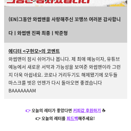
(EN)그동안 와썹맨을 사랑해주신 꼬맹쓰 여러분 감사합니
다ㅣ와썹맨 진짜 최종ㅣ박준형
에디터 <구현모>의 코멘트
와썹맨이 잠시 쉬어가나 봅니다. 제 최애 예능이자, 유튜브
예능에서 새로운 서막과 가능성을 보여준 와썹맨이라 그런
지 더욱 아쉽네요. 코로나 거리두기도 해제됐기에 모두들
마스크를 벗은 언젠가 다시 돌아오면 좋겠습니다
BAAAAAAAM
👉
오늘의 레터가 좋았다면
커피값 후원하기
☕️
👉
오늘의 레터를
피드백
해주세요!