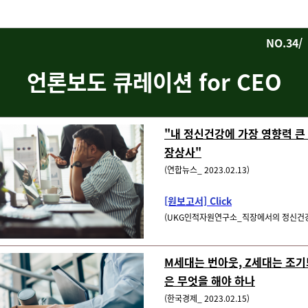
NO.34/ 
언론보도 큐레이션 for CEO
"내 정신건강에 가장 영향력 큰
장상사"
(연합뉴스_ 2023.02.13)
[원보고서] Click
(UKG인적자원연구소_직장에서의 정신건강
M세대는 번아웃, Z세대는 조기
은 무엇을 해야 하나
(한국경제_ 2023.02.15)