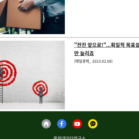
"전진 앞으로!"...획일적 목표
만 늘리죠
(매일경제_ 2023.02.08)
목회데이터연구소