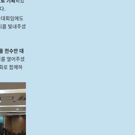
으로 기획
되었
다.
술대회임에도
리를 빛내주셨
올 전수안 대
회를 열어주셨
사회로 함께하