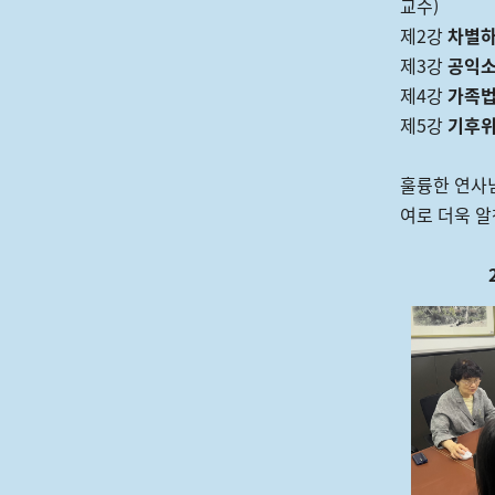
교수)
제2강
차별하
제3강
공익소
제4강
가족법
제5강
기후위
훌륭한 연사
여로 더욱 알