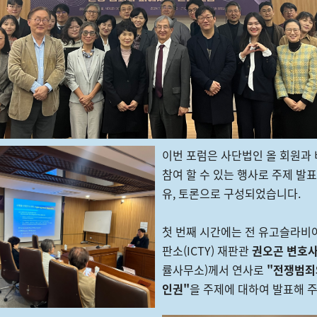
이번 포럼은 사단법인 올 회원과
참여 할 수 있는 행사로 주제 발표
유, 토론으로 구성되었습니다.
첫 번째 시간에는 전 유고슬라비
판소(ICTY) 재판관
권오곤 변호
률사무소)께서 연사로
"전쟁범죄
인권"
을 주제에 대하여 발표해 