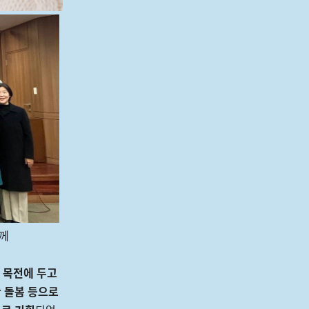
께
 목전에 두고
한 돌봄 등으로