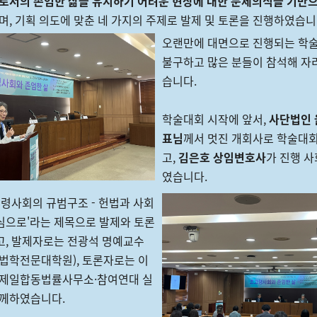
로서의 존엄한 삶을 유지하기 어려운 현상에 대한 문제의식을 기반
며, 기획 의도에 맞춘 네 가지의 주제로 발제 및 토론을 진행하였습니
오랜만에 대면으로 진행되는 학
불구하고 많은 분들이 참석해 자
습니다.
학술대회 시작에 앞서,
사단법인 
표님
께서 멋진 개회사로 학술대
고,
김은호 상임변호사
가 진행 
였습니다.
고령사회의 규범구조 - 헌법과 사회
심으로'라는 제목으로 발제와 토론
고, 발제자로는 전광석 명예교수
 법학전문대학원), 토론자로는 이
(제일합동법률사무소·참여연대 실
함께하였습니다.