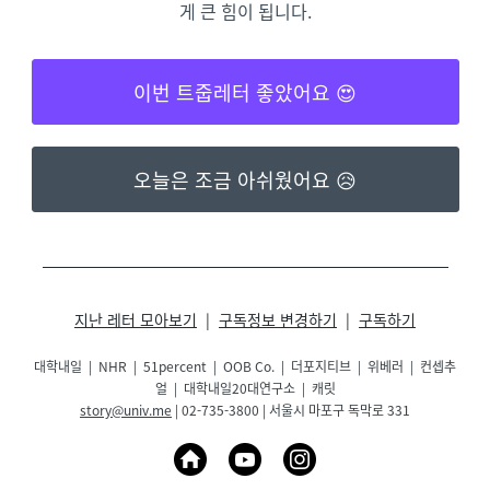
게 큰 힘이 됩니다.
이번 트줍레터 좋았어요 😍
오늘은 조금 아쉬웠어요 😥
지난 레터 모아보기
|
구독정보 변경하기
|
구독하기
대학내일 | NHR | 51percent | OOB Co. | 더포지티브 | 위베러
| 컨셉추
얼
|
대학내일20대연구소 | 캐릿
story@univ.me
| 02-735-3800 | 서울시 마포구 독막로 331