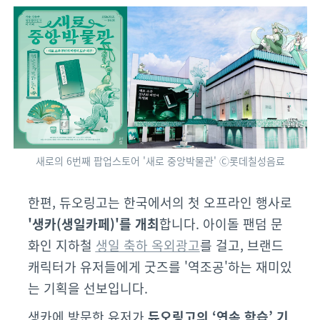
새로의 6번째 팝업스토어 '새로 중앙박물관' Ⓒ롯데칠성음료
한편, 듀오링고는 한국에서의 첫 오프라인 행사로
'생카(생일카페)'를 개최
합니다. 아이돌 팬덤 문
화인 지하철
생일 축하 옥외광고
를 걸고, 브랜드
캐릭터가 유저들에게 굿즈를 '역조공'하는 재미있
는 기획을 선보입니다.
생카에 방문한 유저가
듀오링고의 ‘연속 학습’ 기