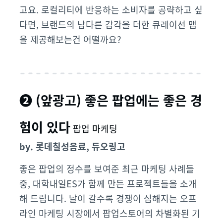
고요. 로컬리티에 반응하는 소비자를 공략하고 싶
다면, 브랜드의 남다른 감각을 더한 큐레이션 맵
을 제공해보는건 어떨까요?
❷
(앞광고)
좋은 팝업에는 좋은 경
험이 있다
팝업 마케팅
by.
롯데칠성음료, 듀오링고
좋은 팝업의 정수를 보여준 최근 마케팅 사례들
중, 대학내일ES가 함께 만든 프로젝트들을 소개
해 드립니다.
날이
갈수록
경쟁이
심해지는
오프
라인
마케팅
시장에서
팝업스토어의
차별화된
기