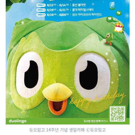
듀오링고 14주년 기념 생일카페 Ⓒ듀오링고