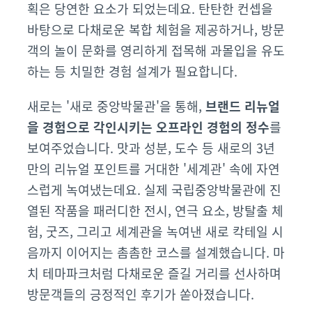
획은
당연한
요소가
되었는데요
.
탄탄한
컨셉을
바탕으로
다채로운
복합
체험을
제공하거나
,
방문
객의
놀이
문화를
영리하게
접목해
과몰입을
유도
하는
등
치밀한
경험
설계가
필요합니다.
새로는 '새로 중앙박물관'을 통해,
브랜드 리뉴얼
을 경험으로 각인시키는 오프라인 경험의 정수
를
보여주었습니다. 맛과 성분, 도수 등 새로의 3년
만의 리뉴얼 포인트를 거대한 '세계관' 속에 자연
스럽게 녹여냈는데요.
실제 국립중앙박물관에 진
열된 작품을 패러디한 전시, 연극 요소, 방탈출 체
험, 굿즈, 그리고 세계관을 녹여낸 새로 칵테일 시
음까지 이어지는 촘촘한 코스를 설계했습니다. 마
치 테마파크처럼 다채로운 즐길 거리를 선사하며
방문객들의 긍정적인 후기가 쏟아졌습니다.