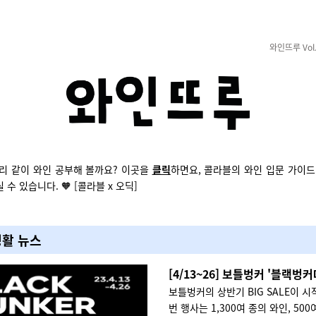
와인뜨루 Vol.
리 같이 와인 공부해 볼까요? 이곳을
클릭
하면요, 콜라블의 와인 입문 가이드
수 있습니다. 🧡 [콜라블 x 오딕]
생활 뉴스
[4/13~26] 보틀벙커 '블랙벙커
보틀벙커의 상반기 BIG SALE이 시
번 행사는 1,300여 종의 와인, 500