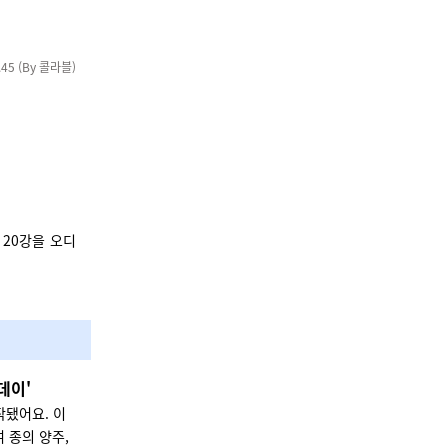
45 (By 콜라블)
 20강을 오디
데이'
작됐어요. 이
여 종의 양주,