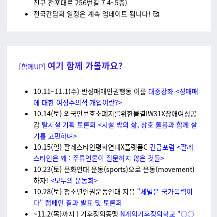
진구 전포대로 256번길 7 4~5층)
전국간담회 일정은 계속 업데이트 됩니다! 🥰
여기 함께 가볼까요?
[함께UP]
10.11~11.1(수) 반성매매인권행동 이룸
대중강좌 <성매매
에 대한 여성주의적 개입이란?>
10.14(토) 외국인보호소폐지를위한물결IW31X장애여성공
감
탈시설 기획 토론회 <시설 밖의 삶, 상호 돌봄과 함께 살
기를 고민하며>
10.15(일) 팔레스타인평화연대X플랫폼C
긴급포럼 <팔레
스타인은 왜 : 주류언론이 질문하지 않은 것들>
10.23(토) 문화연대 운동(sports)으로 운동(movement)
하자!
<모두의 운동회>
10.28(토) 청소년인권운동연대 지음
"체벌은 국가폭력이
다" 캠페인 결과 발표 및 토론회
~11.2(목)까지 | 기후정의동맹
N개의기후정의학교 "○○