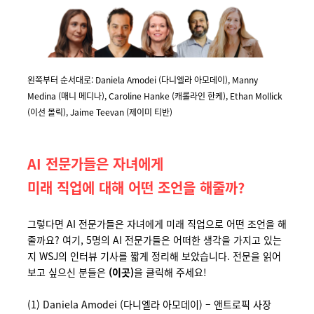
왼쪽부터 순서대로: Daniela Amodei (
다니엘라
아모데이
),
Manny
Medina (
매니
메디나
),
Caroline Hanke (
캐롤라인
한케
),
Ethan Mollick
(
이선
몰릭
),
Jaime Teevan (
제이미
티반
)
AI
전문가들은
자녀에게
미래
직업에
대해
어떤
조언을
해
줄까
?
그렇다면 AI 전문가들은 자녀에게 미래 직업으로 어떤 조언을 해
줄까요? 여기, 5명의 AI 전문가들은 어떠한 생각을 가지고 있는
지 WSJ의 인터뷰 기사를 짧게 정리해 보았습니다. 전문을 읽어
보고 싶으신 분들은
(이곳)
을 클릭해 주세요!
(1) Daniela Amodei (다니엘라 아모데이) – 앤트로픽 사장