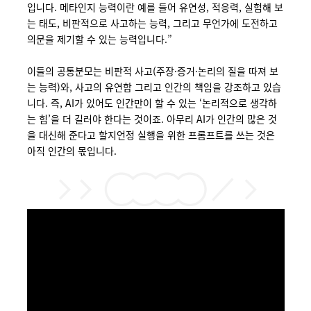
입니다. 메타인지 능력이란 예를 들어 유연성, 적응력, 실험해 보
는 태도, 비판적으로 사고하는 능력, 그리고 무언가에 도전하고
의문을 제기할 수 있는 능력입니다.”
이들의
공통분모는
비판적
사고
(
주장
·
증거
·
논리의
질을
따져
보
는
능력
)
와
,
사고의
유연함
그리고
인간의
책임을
강조하고
있습
니다
.
즉
, AI
가
있어도
인간만이
할
수
있는
‘
논리적으로
생각하
는
힘
’
을
더
길러야
한다는
것이죠
.
아무리
AI
가
인간의
많은
것
을
대신해 준다고
할지언정
실행을
위한
프롬프트를
쓰는
것은
아직
인간의
몫입니다
.