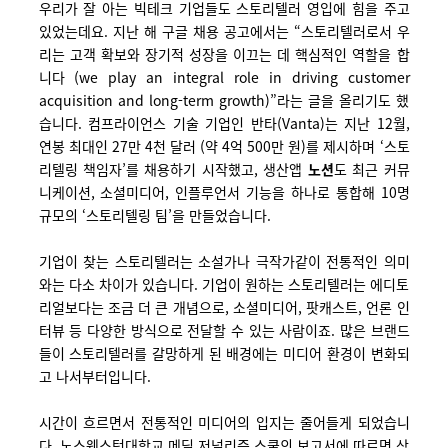
우리가 잘 아는 빅테크 기업들도 스토리텔러 영입에 힘을 주고
있었는데요. 지난 해 구글 채용 공고에서는 “스토리텔러로서 우
리는 고객 확보와 장기적 성장을 이끄는 데 핵심적인 역할을 합
니다 (we play an integral role in driving customer
acquisition and long-term growth)”라는 글을 올리기도 했
습니다. 컴프라이언스 기술 기업인 반타(Vanta)는 지난 12월,
연봉 최대인 27만 4천 달러 (약 4억 500만 원)를 제시하며 ‘스토
리텔링 책임자’를 채용하기 시작했고, 생산앱
노션
도 최근 커뮤
니케이션, 소셜미디어, 인플루언서 기능을 하나로 통합해 10명
규모의 ‘스토리텔링 팀’을 만들었습니다.
기업이 찾는 스토리텔러는 소설가나 극작가같이 전통적인 의미
와는 다소 차이가 있습니다. 기업이 원하는 스토리텔러는 에디토
리얼보다는 조금 더 큰 개념으로, 소셜미디어, 팟캐스트, 언론 인
터뷰 등 다양한 방식으로 전달할 수 있는 사람이죠. 많은 브랜드
들이 스토리텔러를 갈망하게 된 배경에는 미디어 환경이 변화되
고 나서부터입니다.
시간이 흐르면서 전통적인 미디어의 입지는 줄어들게 되었습니
다. 노스웨스턴대학교 메딜 저널리즘 스쿨의 보고서에 따르면 상