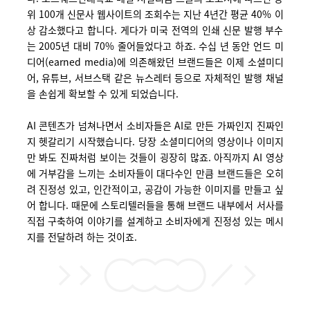
위 100개 신문사 웹사이트의 조회수는 지난 4년간 평균 40% 이
상 감소했다고 합니다. 게다가 미국 전역의 인쇄 신문 발행 부수
는 2005년 대비 70% 줄어들었다고 하죠. 수십 년 동안 언드 미
디어(earned media)에 의존해왔던 브랜드들은 이제 소셜미디
어, 유튜브, 서브스택 같은 뉴스레터 등으로 자체적인 발행 채널
을 손쉽게 확보할 수 있게 되었습니다.
AI
콘텐츠가
넘쳐나면서
소비자들은
AI
로
만든
가짜인지
진짜인
지
헷갈리기
시작했습니다
.
당장
소셜미디어의
영상이나
이미지
만
봐도
진짜처럼
보이는
것들이
굉장히
많죠
.
아직까지
AI
영상
에
거부감을
느끼는
소비자들이
대다수인
만큼
브랜드들은
오히
려
진정성
있고
,
인간적이고
,
공감이
가능한
이미지를
만들고
싶
어 합니다
.
때문에
스토리텔러들을
통해
브랜드
내부에서
서사를
직접
구축하여
이야기를
설계하고
소비자에게
진정성
있는
메시
지를
전달하려
하는
것이죠
.