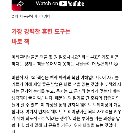
출처=이동진의 파이아키아
가장 강력한 훈련 도구는
바로 책
미라클러님들은 책을 몇 권 읽으시나요? 저는 부끄럽게도 피곤
하다는 핑계로 책을 열어보지 못하는 나날들이 더 많은데요.😅
비판적 사고의 핵심은 맥락 파악과 복선 이해입니다. 이 사고를
기르기 위해 제일 좋은 방법은 바로 책을 읽는 것입니다. 책의
저
자는
근거와
논리를
쌓고
,
독자는
그
근거와
논리가
맞는지
계속
생각하며
글을
읽습니다
.
때문에
책 읽기로 긴
호흡의
집중을
만
들어
낼
수
있죠
.
이
과정을
통해
인지적
웨이트
트레이닝이
가능
합니다
.
여기서
인지적
웨이트
트레이닝이란
뇌의
사고력을
키우
기
위해
의도적으로
‘
어려운
생각
’
이라는
부하를
거는
과정을
말
합니다
. 쉽게 말해 뇌 근육을 키우기 위해 바벨을 드는 것입니
다.