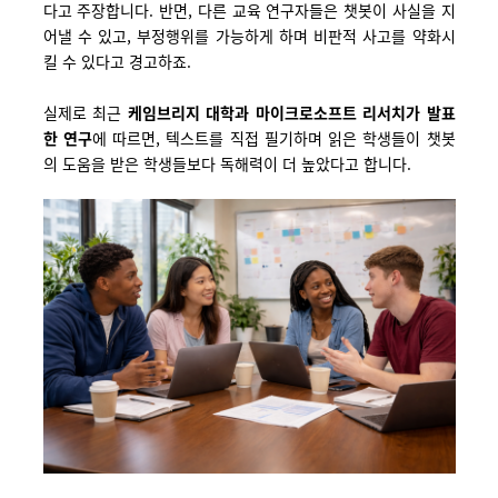
다고 주장합니다. 반면, 다른 교육 연구자들은 챗봇이 사실을 지
어낼 수 있고, 부정행위를 가능하게 하며 비판적 사고를 약화시
킬 수 있다고 경고하죠.
실제로
최근
케임브리지
대학과
마이크로소프트
리서치가
발표
한
연구
에
따
르면
,
텍스트를
직접
필기하며
읽은
학생들이
챗봇
의
도움을
받은
학생들보다
독해력이
더
높았다고
합니다
.