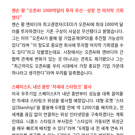
젠슨 황 “오픈AI 1000억달러 투자 무산…상장 전 마지막 기회
였다”
젠슨 황 엔비디아 최고경영자(CEO)가 오픈AI에 최대 1000억 달
러를 투자하겠다는 기존 구상이 사실상 무산됐다고 밝혔습니다.
그는 이어 “오픈AI가 올해 말 기업공개(IPO)를 추진할 가능성이
있다”라며 “이 정도로 중요한 회사에 투자할 마지막 기회였을 수
도 있다”라고 덧붙였는데요. 시장에서는 오픈AI와 엔비디아 간
협력 관계에 변화가 있는 것 아니냐는 관측도 제기됐으나 그는
“최근까지도 오픈AI를 우리 시대에서 가장 중요한 기업 가운데
하나라고 생각한다”라며 우려를 일축했습니다.
스페이스X, 내년 중반 ‘차세대 스타링크’ 발사
미국 우주기업 스페이스X가 내년 중반부터 성능을 대폭 끌어올
린 차세대 스타링크 위성을 발사할 예정입니다. 대형 로켓 ‘스타
십(Starship)’을 활용해 6개월 안에 약 1200기를 배치하고, 전
세계를 끊김 없이 연결하는 위성 인터넷망을 구축하겠다는 계획
인데요. 니콜스 스타링크 부사장은 “스타십이 가동되면 위성군
을 매우 빠르게 배치할 수 있다”라며 “6개월 내 전 세계 연속 커