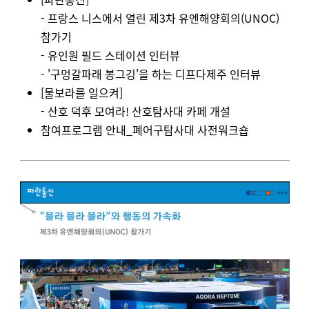
- 프랑스 니스에서 열린 제3차 유엔해양회의(UNOC)
참가기
- 유인원 필드 스테이션 인터뷰
- '구멍갈파래 봉그깅'을 하는 디프다제주 인터뷰
[물보라를 일으켜]
-
산호 덕후 모여라! 산호탐사대 카페 개설
참여프로그램 안내_폐어구탐사대 사전워크숍