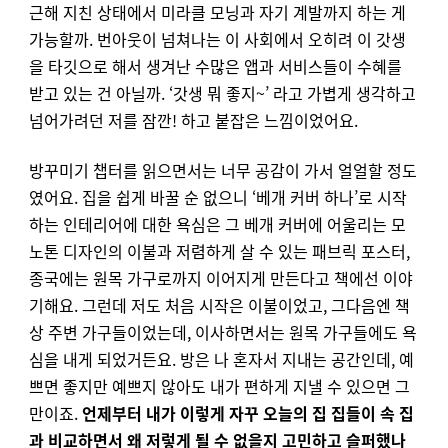
근해 지친 상태에서 미라클 모닝과 자기 계발까지 하는 게
가능할까. 번아웃이 넘쳐나는 이 사회에서 오히려 이 갓생
을 타깃으로 해서 생겨난 수많은 앱과 서비스들이 수혜를
받고 있는 건 아닐까. ‘갓생 뭐 좋지~’ 라고 가볍게 생각하고
넘어가려던 저를 잠깐! 하고 붙잡은 느낌이었어요.
방꾸미기 챕터를 읽으면서는 너무 공감이 가서 얼얼할 정도
였어요. 집을 쉽게 바꿀 순 없으니 ‘베개 커버 하나’로 시작
하는 인테리어에 대한 욕심은 그 베개 커버에 어울리는 모
노톤 디자인의 이불과 저렴하게 살 수 있는 패브릭 포스터,
종국에는 원목 가구로까지 이어지게 만든다고 책에선 이야
기해요. 그런데 저도 처음 시작은 이불이었고, 그다음엔 책
상 주변 가구들이었는데, 이사하면서는 원목 가구들에도 욕
심을 내게 되었거든요. 방은 나 혼자서 지내는 공간인데, 예
쁘면 좋지만 예쁘지 않아도 내가 편하게 지낼 수 있으면 그
만이죠.
언제부터 내가 이렇게 자꾸 오늘의 집 집들이 속 집
과 비교하면서 왜 저렇게 될 수 없을지 고민하고 슬퍼했나