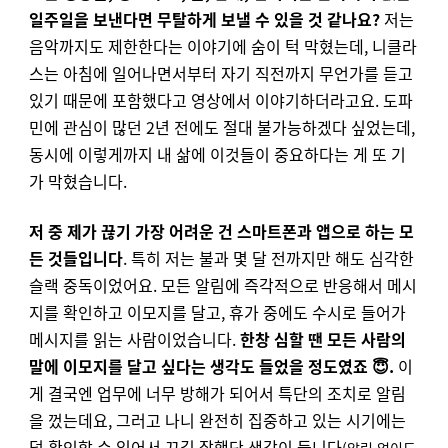
일주일을 보낸다면 무탈하게 보낼 수 있을 것 같나요?
저는
음악까지도 제한한다는 이야기에 숨이 턱 막혔는데, 니클라
스는 아침에 일어나면서부터 자기 직전까지 무언가를 듣고
있기 때문에 포함했다고 영상에서 이야기하더라고요. 도파
민에 관심이 많던 2년 전에도 절대 불가능하겠다 싶었는데,
동시에 이렇게까지 내 삶에 이것들이 중요하다는 게 또 기
가 막혔습니다.
저 중 제가 끊기 가장 어려운 건 스마트폰과 앱으로 하는 모
든 것들입니다
. 특히 저는 불과 몇 달 전까지만 해도 심각한
슬랙 중독이었어요. 모든 알림에 즉각적으로 반응해서 메시
지를 확인하고 이모지를 달고, 휴가 중에도 수시로 들어가
메시지를 읽는 사람이었습니다.
한창 심할 땐 모든 사람의
말에 이모지를 달고 싶다는 생각도 들었을 정도였죠 😇.
이
게 결국엔 업무에 너무 방해가 되어서 특단의 조치로 알림
을 껐는데요, 그러고 나니 완전히 집중하고 있는 시기에는
덜 확인할 수 있어서 끄길 잘했단 생각이 듭니다