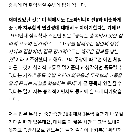
중독에 더 취약해질 수밖에 없게 됩니다.
재미있었던 것은 이 책에서도
⟪도파민네이션⟫과 비슷하게
중독과 지루함의 연관성에 대해서도 이야기한다는 거예요
.
1970년대 심리학자 스탠턴 필은 “
중독은 충족되지 못한 심
리적 요구와 단기적으로 그 요구를 달래주는 일련의 행위
사이의 결합이며, 결국 장기적으로는 해로운 결과를 낳는
것
"이라고 주장했다고 해요. 그의 주장에 따르면 어떤 체험
이든 그것이 심리적 고통을 덜어준다고 생각하면 중독될 수
있다는 거죠.
“
중독 유발 요인이 외로움과 무료함과 고통을
달래 준다는 사실을 학습하는 문제
"가 곧 중독과 연결될 수
있다는 말이 저는 충격적이면서도 동시에 슬프게 다가왔습
니다.
저는 업무 특성 상 중간중간
30초에서 1분씩 결과가 나오길
기다릴 때가 많은데요, 대체로 이 짧은 시간을 그냥 보내지
못하고 습관적으로 핸드폰을 들어 슬랙이나 카톡을 확인해