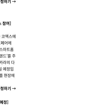
신청하기 →
스 참여]
울 코엑스에
데코페어에
‘스마트홈
렌드’를 주
카라의 다
일 예정입
를 현장에
신청하기 →
예정]