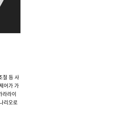
]
조절 등 사
제어가 가
카라라이
시나리오로