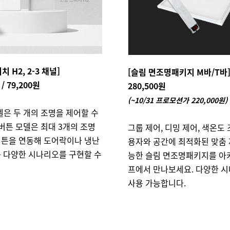
치 H2, 2-3 채널]
[슬림 면조명패키지 M바/T바
 / 79,200원
280,500원
(~10/31 프로모션가 220,000원)
델은 두 개의 조명을 제어할 수
4버튼 모델은 최대 3개의 조명
그룹 제어, 디밍 제어, 색온도 
버튼을 연동해 도어락이나 냉난
용자와 공간에 최적화된 맞춤 
등 다양한 시나리오를 구현할 수
능한 슬림 면조명패키지를 아
프에서 만나보세요. 다양한 
사용 가능합니다.