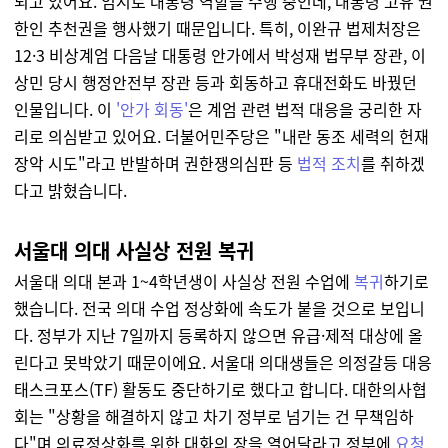
되고 있어요. 임시로 대통령 역할을 수행 중인데, 대통령 고유 권
한인 추천권을 행사했기 때문입니다. 특히, 이완규 법제처장은
12·3 비상계엄 다음날 대통령 안가에서 박성재 법무부 장관, 이
상민 당시 행정안전부 장관 등과 회동하고 휴대전화도 바꿨던
인물입니다. 이
'안가 회동'
은 계엄 관련 법적 대응을 궁리한 자
리로 의심받고 있어요. 더불어민주당은 "내란 동조 세력의 헌재
장악 시도"라고 반발하며 권한쟁의심판 등
법적 조치
를 취하겠
다고 밝혔습니다.
서울대 의대 사실상 전원 복귀
서울대 의대 본과 1~4학년생이 사실상 전원 수업에
복귀
하기로
했습니다. 전국 의대 수업 정상화에 속도가 붙을 것으로 보입니
다. 정부가 지난 7일까지 등록하지 않으면 유급·제적 대상에 올
린다고 못박았기 때문이에요. 서울대 의대생들은 의정갈등 대응
태스크포스(TF) 활동도 중단하기로 했다고 합니다. 대한의사협
회는 "상황을 해결하지 않고 차기 정부로 넘기는 건 무책임하
다"며 의료정상화를 위한 대화의 장을 열어달라고 정부에
요청