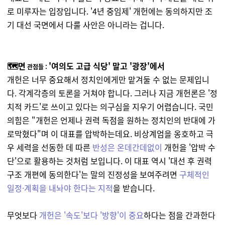
로 미루자는 입장입니다. '4년 중임제' 개헌에는 동의하지만 조
기 대선 국면에서 다룰 사안은 아니라는 겁니다.
🗺️면
'여의도 고급 식당' 말고 '광장'에서
관점들 :
개헌은 너무 중요해서 정치인에게만 맡겨둘 수 없는 문제입니
다. 각계각층의 토론을 거쳐야 합니다. 그러나 지금 개헌론은 '정
치적 카드'로 쓰이고 있다는 의구심을 지우기 어렵습니다. 국민
의힘은 "개헌은 언제나 권력 독점을 원하는 정치인의 반대에 가
로막혔다"며 이 대표를 압박하는데요. 비상계엄을 옹호하고 극
우 세력을 선동한 데 따른
반성은 온데간데없이
개헌을 '압박 수
단'으로 활용하는 것처럼 보입니다. 이 대표 역시 '대선 후 권력
구조 개편에 동의한다'는 말의 진정성을 보여주려면
구체적인
일정·계획을 내놔야 한다는 지적
을 받습니다.
무엇보다
개헌은 '속도'보다 '방향'이 중요
하다는 점을 간과한다