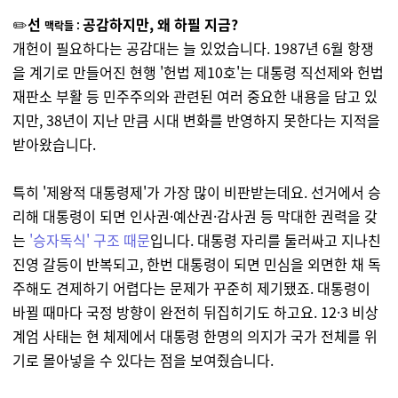
✏️
선
공감하지만, 왜 하필 지금?
맥락들 :
개헌이 필요하다는 공감대는 늘 있었습니다. 1987년 6월 항쟁
을 계기로 만들어진 현행 '헌법 제10호'는 대통령 직선제와 헌법
재판소 부활
등 민주주의와 관련된 여러 중요한 내용을 담고 있
지만, 38년이 지난 만큼 시대 변화를 반영하지 못한다는 지적을
받아왔습니다.
특히 '제왕적 대통령제'가 가장 많이 비판받는데요. 선거에서 승
리해 대통령이 되면 인사권·예산권·감사권 등 막대한 권력을 갖
는
'승자독식' 구조 때문
입니다. 대통령 자리를 둘러싸고 지나친
진영 갈등이 반복되고, 한번 대통령이 되면 민심을 외면한 채 독
주해도 견제하기 어렵다는 문제가 꾸준히 제기됐죠. 대통령이
바뀔 때마다 국정 방향이 완전히 뒤집히기도 하고요. 12·3 비상
계엄 사태는 현 체제에서 대통령 한명의 의지가 국가 전체를 위
기로 몰아넣을 수 있다는 점을 보여줬습니다.