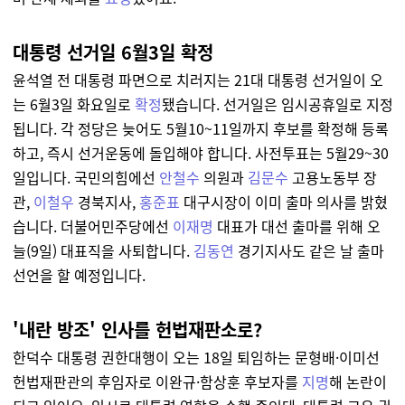
대통령 선거일 6월3일 확정
윤석열 전 대통령 파면으로 치러지는 21대 대통령 선거일이 오
는 6월3일 화요일로
확정
됐습니다. 선거일은 임시공휴일로 지정
됩니다. 각 정당은 늦어도 5월10~11일까지 후보를 확정해 등록
하고, 즉시 선거운동에 돌입해야 합니다. 사전투표는 5월29~30
일입니다. 국민의힘에선
안철수
의원과
김문수
고용노동부 장
관,
이철우
경북지사,
홍준표
대구시장이 이미 출마 의사를 밝혔
습니다. 더불어민주당에선
이재명
대표가 대선 출마를 위해 오
늘(9일) 대표직을 사퇴합니다.
김동연
경기지사도 같은 날 출마
선언을 할 예정입니다.
'내란 방조' 인사를 헌법재판소로?
한덕수 대통령 권한대행이 오는 18일 퇴임하는 문형배·이미선
헌법재판관의 후임자로 이완규·함상훈 후보자를
지명
해 논란이