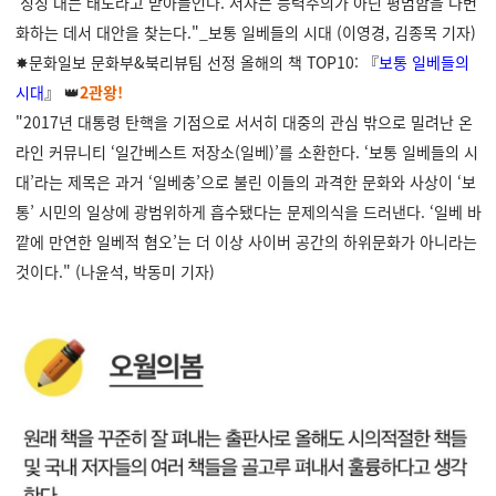
‘징징’대는 태도라고 받아들인다. 저자는 능력주의가 아닌 평범함을 다변
화하는 데서 대안을 찾는다."_보통 일베들의 시대 (이영경, 김종목 기자)
✸문화일보 문화부&북리뷰팀 선정 올해의 책 TOP10: 『
보통 일베들의
시대
』 👑
2관왕!
"2017년 대통령 탄핵을 기점으로 서서히 대중의 관심 밖으로 밀려난 온
라인 커뮤니티 ‘일간베스트 저장소(일베)’를 소환한다. ‘보통 일베들의 시
대’라는 제목은 과거 ‘일베충’으로 불린 이들의 과격한 문화와 사상이 ‘보
통’ 시민의 일상에 광범위하게 흡수됐다는 문제의식을 드러낸다. ‘일베 바
깥에 만연한 일베적 혐오’는 더 이상 사이버 공간의 하위문화가 아니라는
것이다." (나윤석, 박동미 기자)