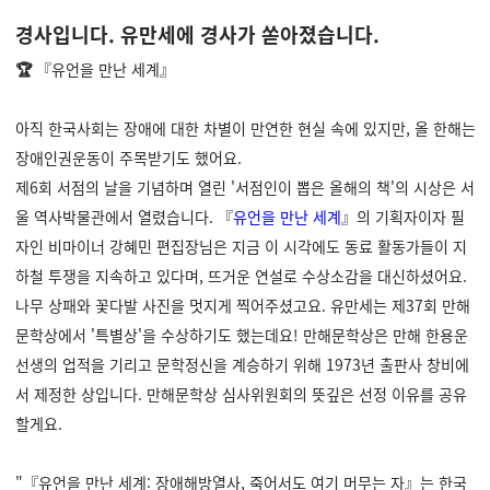
경사입니다. 유만세에 경사가 쏟아졌습니다.
🏆
『유언을 만난 세계』
아직 한국사회는 장애에 대한 차별이 만연한 현실 속에 있지만, 올 한해는
장애인권운동이 주목받기도 했어요.
제6회 서점의 날을 기념하며 열린 '서점인이 뽑은 올해의 책'의 시상은 서
울 역사박물관에서 열렸습니다.
『
유언을 만난 세계
』의 기획자이자 필
자인 비마이너 강혜민 편집장님은 지금 이 시각에도 동료 활동가들이 지
하철 투쟁을 지속하고 있다며, 뜨거운 연설로 수상소감을 대신하셨어요.
나무 상패와 꽃다발 사진을 멋지게 찍어주셨고요. 유만세는 제37회 만해
문학상에서 '특별상'을 수상하기도 했는데요! 만해문학상은 만해 한용운
선생의 업적을 기리고 문학정신을 계승하기 위해 1973년 출판사 창비에
서 제정한 상입니다. 만해문학상 심사위원회의 뜻깊은 선정 이유를 공유
할게요.
"
『유언을 만난 세계: 장애해방열사, 죽어서도 여기 머무는 자』는 한국