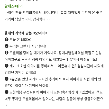
알페스X퀴어
→이런 책을 오월의봄에서 내주시다니! 깔깔 재미있게 웃으며 본 좋은
기억이 남았습니다. 감사합니다~
올해의 기억에 남는 <오!레터>
➊
오늘 온 레터💓
➋
우리는 그런 데 시간 쓴다!
➌
오월의봄 탕비실 얘기가 기억나요. 장애차별철폐의날 특집도 인상
적이었구요 ㅎㅎㅎ 캠핑 야영기도 재밌었는데 짧아서 아쉬웠어요!
➍
제가 소소한 이야기를 좋아해서…
여름휴가 편? 점심시간에 재밌게
읽었던 기억이 있네요!
➎
<유언을 만난 세계> 디자인 후기에서 표지 이미지를 직접 태워 만드
셨다는 이야기가 기억에 남아요.
➏
오월의봄 구성원들의 이야기 나오는 편은 항상 재미있었어요. 책도
너무 좋지만 오월의봄에서 일어나는 사람의 일들이 항상 궁금하거든요
:)