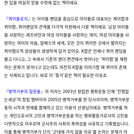
한 답을 여실히 얻을 수밖에 없는 책이에요.
『
퀴어돌로지
』
는 아이돌 팬덤을 중심으로 아이돌로 대표되는 케이팝과
퀴어함, 퀴어팬덤의 관계를 다각적 차원에서 다룬 책이에요. 남성 아이돌
을 사랑하는 레즈비언과 여성 아이돌을 사랑하는 게이, 여성 아이돌을 사
랑하는 여덕의 마음, 알페스의 세계, 모든 것이 퀴어한 곳에서 벌어지는
퀴어혐오적 양상들이 생생하게 담겨 있어요. K팝은 언제나 퀴어 팬덤을
몰고 다니고, 그 속에서 기존의 젠더 편견에서 벗어나는 '퀴어함'을 재현
하는 문화가 생겨나고 있는데도 여전히 K팝을 이야기할 때 퀴어의 존재
는 삭제되고 맙니다. 바로 이 '증거'같은 책이 필요한 이유죠.
『
병역거부의 질문들
』
의 저자는 2003년 창립한 평화운동 단체 '전쟁없
는세상'의 창립 멤버이자 2005년 병역거부를 한 당사자이며, 병역거부운
동의 시작과 현재를 함께하고 있는 이용석 선생님이에요.
병역거부를 하
는 개인으로서의 고민과 병역거부운동을 하는 평화활동가로서의 고민을
다면적으로 아우르며 군사주의 사회의 폭력성을 사유하고 기록했습니다.
이를 통해 병역거부가 단지 ‘군대에 가지 않을 자유’를 논하는 문제가 아