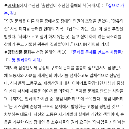
✸
시사IN
에서 주관한 '출판인이 추천한 올해의 책(국내서)':
『
집으로 가
는, 길
』
“인권 문제를 다룬 책들 중에서도 장애인 인권이 조명을 받았다. ‘향유의
집’ 시설 폐지를 둘러싼 연대의 기록
『
집으로 가는, 길
』
이 많은 추천을
받았다. ‘사회가 보고 싶어 하지 않는 곳, 듣고 싶어 하지 않는 목소리를
찾아가 듣고 기록한 귀중한 결과물’이다.” (시사IN 김영화 기자)
✸
경향신문 문화부
선정 올해의 책 10: 『
문제를 문제로 만드는 사람들
』
『
보통 일베들의 시대
』
"제도와 삼성반도체 공장의 구조적 문제를 촘촘히 짚으면서도 삼성반도
체 노동자와 자녀들 개개인의 이야기를 섬세하고도 입체적으로 전달한
다. 성차별적 노동구조, 재생산권에 대한 이야기로 확장되면서 남성 중심
의 산재 서사에 새로운 이야기를 더한다."_문제를 문제로 만드는 사람들
"(...)저자는 일베의 가치관 중 ‘평범 내러티브’에 주목한다. ‘평범 내러티
브’는 시스템에 순응해 구조적 문제에서 발생하는 고통을 평범한 것으로
치부하는 태도다. 자신의 고통은 자기계발에 실패한 개인의 책임이며, 순
응을 거부한 여성·장애인 등 소수자들의 권리 요구는 ‘약자임을 자인’하는