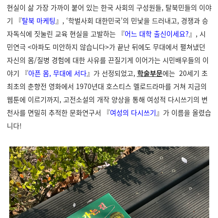
현실이 삶 가장 가까이 붙어 있는 한국 사회의 구성원들, 탈북민들의 이야
기 『
탈북 마케팅
』, ‘학벌사회 대한민국’의 민낯을 드러내고, 경쟁과 승
자독식에 짓눌린 교육 현실을 고발하는 『
어느 대학 출신이세요?
』, 시
민연극 <아파도 미안하지 않습니다>가 끝난 뒤에도 무대에서 펼쳐냈던
자신의 몸/질병 경험에 대한 사유를 끈질기게 이어가는 시민배우들의 이
야기 『
아픈 몸, 무대에 서다
』가 선정되었고,
학술부문
에는 20세기 초
최초의 춘향전 영화에서 1970년대 호스티스 멜로드라마를 거쳐 지금의
웹툰에 이르기까지, 고전소설의 개작 양상을 통해 여성적 다시쓰기의 변
천사를 면밀히 추적한 문화연구서
『
여성의 다시쓰기
』가 이름을 올렸습
니다!