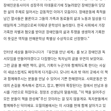
장애인운동사이자 성장주의 이데올로기에 짓눌려왔던 장애인들이 당당
한 삶의 주체로 일어서는 감동적인 이야기 모둠이다. 장애운동에 족적을
남긴 열사들은 물론이고 그들의 가족과 동료들의 삶과 노동과 일상을 디
테일하게 그려냄으로써 이뤄낸 문학성이 놀라웠다. 한국 사회에서 가장
가혹한 차별과 혐오를 받아온 장애인들의 삶과 투쟁을 생생하게 기록한
이 뜻깊은 역작을 만해문학상 특별상 수상작으로 선정했다."
인터넷 세상을 돌아다니다가 『유언을 만난 세계』를 보고 장애인권 독
서모임을 만들어야겠다고 다짐했다는 독자님의 글을 우연히 보았어요.
그런 글을 볼 때면 책이, 글이, 기록이 누군가와 함께하도록 한다는 사실
이 새삼스럽게도 짜릿하게 다가옵니다. 모니터 속과 밖 여러 곳에서 이 책
과 함께해주시는 분들을 만날 수 있어서 기쁜 한해였어요. 사회운동은 연
대의 손길을 계속해서 겹치고, 잡고, 뻗어야 확장된다는 점에서 만남과 응
시를 기반으로 하잖아요. 정창조 선생님의 말씀처럼, "이 책을 읽어주신
모든 분들이 책을 완성해"주신 것이라는 걸 잊지 않을게요. 독자분들께서
함께해주신 덕이에요. 오월의봄에서는 이 시대를 현재 함께 살아가고 있