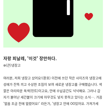
자랑 피날레, '이것' 장만하다.
❄️(큰)냉장고
여러분, 저희 냉장고 샀어요!(환호) 이전에 쓰던 작은 사이즈의 냉장고에
성에가 잔뜩 끼고 수상한 조짐이 보여 새로운 냉장고를 구매했습니다. 색
깔은 아리따운 옥색(민트)이고요, 안에 수납공간도 넉넉해요. 그러나 갑
자기 불어난 세간붙이 크기에 아무것도 넣지 못하고 있다는 소식
…. 가끔
'얼음 조금 전에 얼렸어요!' 라든가, '냉장고 안에 OO있어요. 가져가세