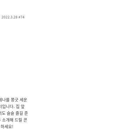
2022.3.28 #74
테나를 쫑긋 세운
입니다. 집 앞
저도 슬슬 즐길 준
주 소개해 드릴 콘
 하세요!