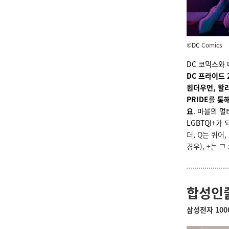
©
DC
Comics
DC 코믹스와 
DC 프라이드
원더우먼, 할
PRIDE를 통
요
. 마블의 
LGBTQI+가
더, Q는 퀴
경우), +는 
합성인
삼성전자 10