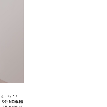
되었다며? 심지어
고 자란
MZ세대들