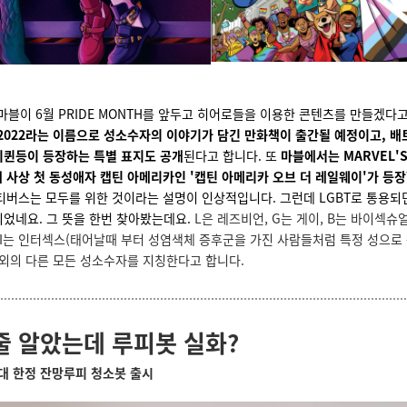
마블이 6월 PRIDE MONTH를 앞두고 히어로들을 이용한 콘텐츠를 만들겠다
 2022라는 이름으로 성소수자의 이야기가 담긴 만화책이 출간될 예정이고, 배
리퀸등이 등장하는 특별 표지도 공개
된다고 합니다. 또
마블에서는 MARVEL'S 
해 사상 첫 동성애자 캡틴 아메리카인 '캡틴 아메리카 오브 더 레일웨이'가 등
멀티버스는 모두를 위한 것이라는 설명이 인상적입니다. 그런데 LGBT로 통용되
 되었네요. 그 뜻을 한번 찾아봤는데요.
L은 레즈비언, G는 게이, B는 바이섹슈
어, I는 인터섹스(태어날때 부터 성염색체 증후군을 가진 사람들처럼 특정 성으
그 외의 다른 모든 성소수자를 지칭한다고 합니다.
줄 알았는데 루피봇 실화?
0대 한정 잔망루피 청소봇 출시