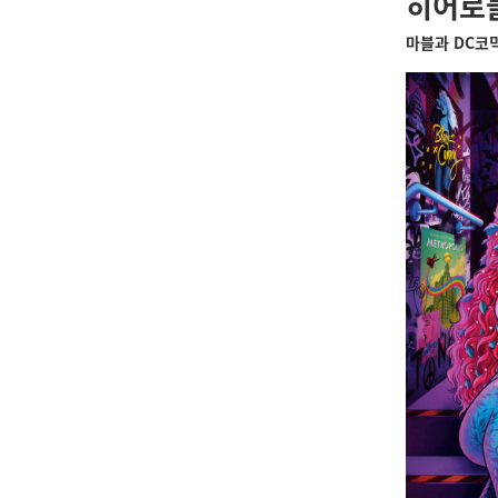
히어로
마블과 DC코