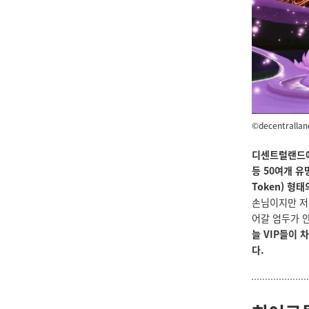
©decentrallan
디센트럴랜드에
등 50여개 
Token) 형
손님이지만 저
어갈 엄두가 
늘 VIP들이
다.