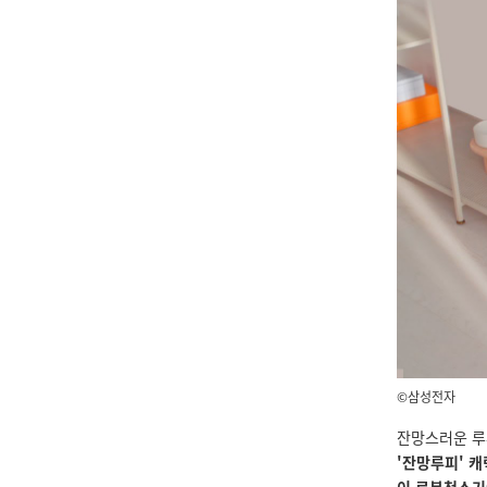
©삼성전자
잔망스러운 루
'잔망루피' 