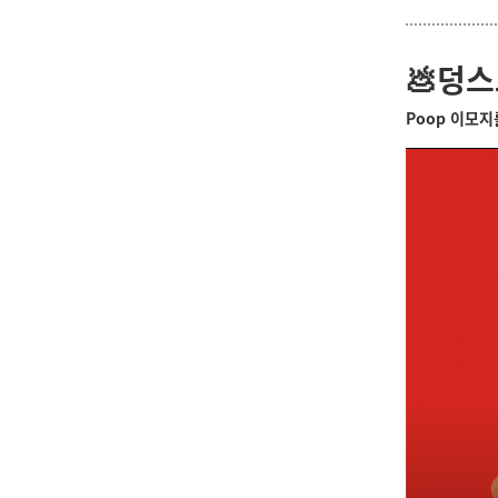
💩
덩스
Poop 이모