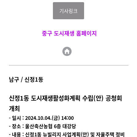
기사링크
중구 도시재생 홈페이지
남구 / 신정1동
신정
1
동 도시재생활성화계획 수립
(
안
)
공청회
개최
-
일시
: 2024.10.04.(
금
) 14:00
-
장소
:
울산축산농협
6
층 대강당
-
내용
:
신정
1
동 뉴빌리지 사업계획
(
안
)
및 자율주택 정비