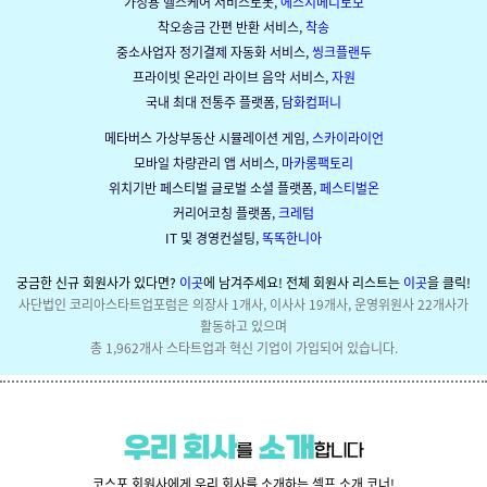
가정용 헬스케어 서비스로봇,
에스지메디로보
착오송금 간편 반환 서비스
,
착송
중소사업자 정기결제 자동화 서비스
,
씽크플랜두
프라이빗 온라인 라이브 음악 서비스
,
자원
국내 최대 전통주 플랫폼,
담화컴퍼니
메타버스 가상부동산 시뮬레이션 게임
,
스카이라이언
모바일 차량관리 앱 서비스
,
마카롱팩토리
위치기반 페스티벌 글로벌 소셜 플랫폼,
페스티벌온
커리어코칭 플랫폼,
크레텀
IT 및 경영컨설팅,
똑똑한니아
궁금한 신규 회원사가 있다면?
이곳
에 남겨주세요! 전체 회원사 리스트는
이곳
을 클릭!
사단법인 코리아스타트업포럼은 의장사 1개사, 이사사 19개사, 운영위원사 22개사가
활동하고 있으며
총 1,962개사 스타트업과 혁신 기업이 가입되어 있습니다.
코스포 회원사에게 우리 회사를 소개하는 셀프 소개 코너!