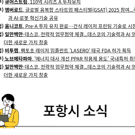
)
큐어스트림
, 110억 시리즈 A 투자유치
구)
앰버로드
, 글로벌 융복합 스타트업 페스티벌(GSAT) 2025 참여..
과 AI·로봇 혁신기술 공유
업)
옴니코트
, Pre-A 투자 유치 완료…건식 레이저 프린팅 기술로 시
업)
일만백만
-데스코, 전략적 업무협약 체결...데스코의 기술력과 AI
더한 새로운 가치 창출
업)
비투랩
, 펨토초 레이저 임플란트 'LASERO' 태국 FDA 허가 획득
)
노브메타파마
, '에너지 대사 개선 PPAR 작용제 용도' 국내특허 
)
일만백만
-데스코, 전략적 업무협약 체결...데스코의 기술력과 A
더한 새로운 가치 창출