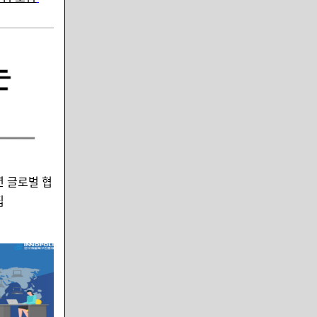
년 글로벌 협
집