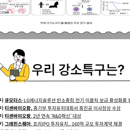
구)
큐모터스
-LG에너지솔루션 탄소중립 전기 이륜차 보급 활성화를 
구)
티센바이오팜,
중기부 투자유치대회서 중진공 이사장상 수상
구)
티센바이오팜
, 2년 연속 'R&D혁신' 대상
구)
그래핀스퀘어
, 프리IPO 투자유치.. 160억 규모 투자계약 체결