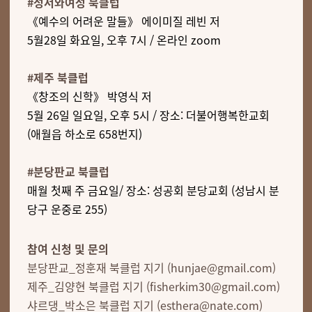
#성서와여성 북클럽
《예수의 어려운 말들》 에이미질 레빈 저
5월28일 화요일, 오후 7시 / 온라인 zoom
#제주 북클럽
《창조의 신학》 박영식 저
5월 26일 일요일, 오후 5시 / 장소: 더불어행복한교회
(애월읍 하소로 658번지)
#분당판교 북클럽
매월 첫째 주 금요일/ 장소: 성공회 분당교회 (성남시 분
당구 운중로 255)
참여 신청 및 문의
분당판교_정훈재 북클럽 지기 (hunjae@gmail.com)
제주_김양현 북클럽 지기 (fisherkim30@gmail.com)
샤르댕_박소은 북클럽 지기 (esthera@nate.com)