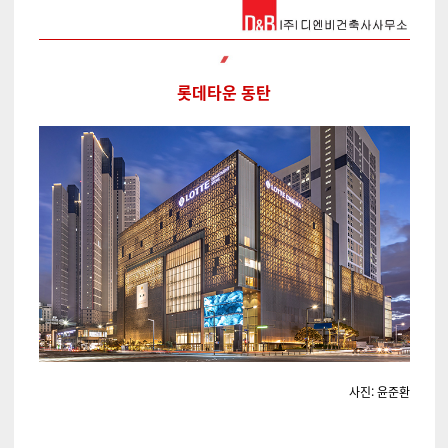
롯데타운 동탄
사진: 윤준환