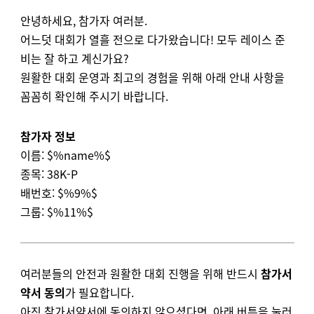
안녕하세요, 참가자 여러분.
어느덧 대회가 열흘 전으로 다가왔습니다! 모두 레이스 준
비는 잘 하고 계신가요?
원활한 대회 운영과 최고의 경험을 위해 아래 안내 사항을
꼼꼼히 확인해 주시기 바랍니다.
참가자 정보
이름: $%name%$
종목: 38K-P
배번호: $%9%$
그룹: $%11%$
여러분들의 안전과 원활한 대회 진행을 위해
반드시
참가
서
약서 동의
가 필요합니다.
아직 참가서약서에 동의하지 않으셨다면, 아래 버튼을 눌러