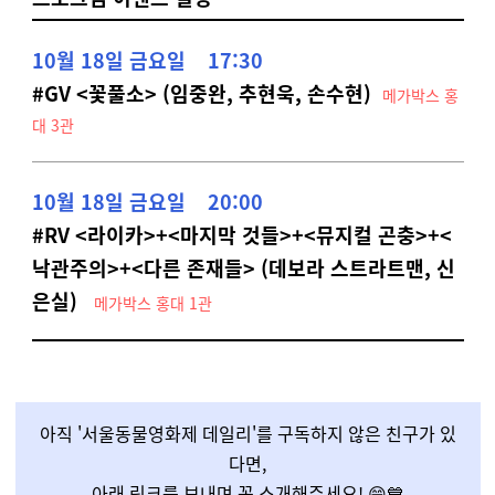
10월 18일 금요일 17:30
#GV <꽃풀소> (임중완, 추현욱, 손수현)
메가박스 홍
대 3관
10월 18일 금요일 20:00
#RV <라이카>+<마지막 것들>+<뮤지컬 곤충>+<
낙관주의>+<다른 존재들> (데보라 스트라트맨, 신
은실)
메가박스 홍대 1관
아직 '서울동물영화제 데일리'를 구독하지 않은 친구가 있
다면,
아래 링크를 보내며 꼭 소개해주세요! 😄💙