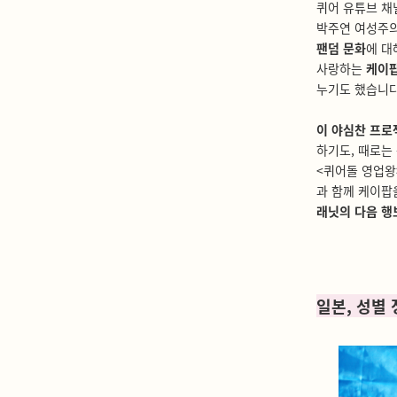
퀴어 유튜브 채
박주연 여성주의
팬덤 문화
에 대
사랑하는
케이팝
누기도 했습니다
이 야심찬 프로
하기도, 때로는
<퀴어돌 영업왕
과 함께 케이팝
래닛의 다음 행
일본, 성별