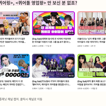
퀴어링>, <퀴어돌 영업왕> 안 보신 분 없죠?
플래닛 채널 캡처. 클릭시 채널로 이동