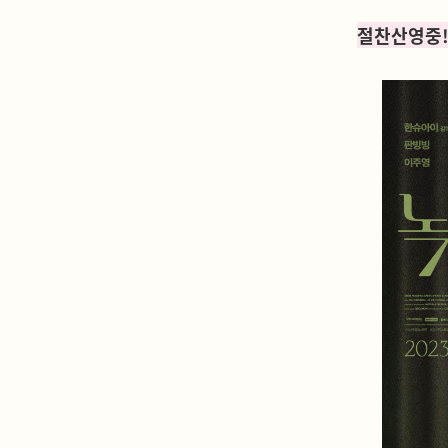
절찬산영중!