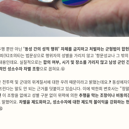
추행 뿐만 아닌
'동성 간의 성적 행위' 자체를 금지하고 처벌하는 군형법이 합헌
행죄(92조의6)는 법문상으로 행위자의 성별을 가리지 않고 ‘항문성교나 그 밖의 
 내용인데요. 실질적으로는
합의 여부, 시기 및 장소를 가리지 않고 남성 군인 
적인 성소수자 차별 조항
으로 꼽혀요.🤬
 전투력 및 군대의 위계질서에 대한 우려 때문이라고 밝혔는데요.❓ 동성애자
뜨린다는 말도 안 되는 근거를 덧붙이고 있습니다. 이에 박한희 변호사는 "정
면
이 조항을 없애고 성별 구분 없이 위력에 의한
추행을 막는 조항이나 비동의
고 말했어요.
차별을 제도화하고, 성소수자에 대한 제도적 불이익을 강화하는 
