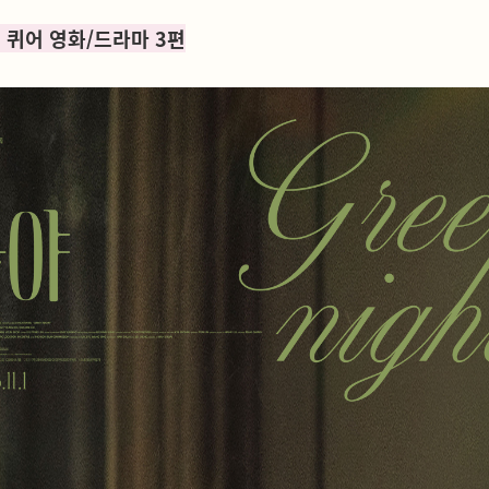
 퀴어 영화/드라마 3편