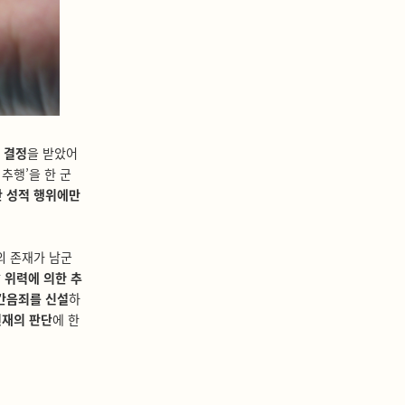
 결정
을 받았어
추행’을 한 군
간 성적 행위에만
의 존재가 남군
말
위력에 의한 추
간음죄를 신설
하
헌재의 판단
에 한