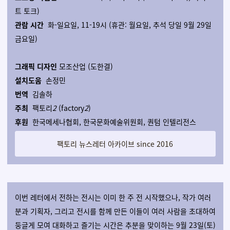
트 토크)
관람 시간
화-일요일, 11-19시 (휴관: 월요일, 추석 당일 9월 29일
금요일)
그래픽 디자인
모조산업 (도한결)
설치도움
손정민
번역
김솔하
주최
팩토리
2
(factory
2
)
후원
한국메세나협회, 한국문화예술위원회, 퀀텀 인텔리전스
팩토리 뉴스레터 아카이브 since 2016
이번 레터에서 전하는 전시는 이미 한 주 전 시작했으나, 작가 여러
분과 기획자, 그리고 전시를 함께 만든 이들이 여러 사람을 초대하여
둥글게 모여 대화하고 즐기는 시간은 추분을 맞이하는 9월 23일(토)