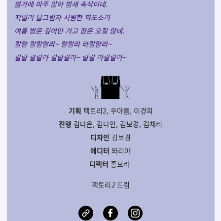
불가에 마주 앉아 밤새 속삭이네.
저멀리 달그림자 시원한 파도소리
여름 밤은 깊어만 가고 잠은 오질 않네.
랄랄 랄랄랄라~ 랄랄라 라랄랄라~
랄랄 랄랄라 랄랄랄라~ 랄랄 라랄랄라~
기획
팩토리2, 우아름, 이경희
진행
김다은, 김다인, 김보경, 김채리
디자인
김보경
에디터
뫄리아
디렉터
홍보라
팩토리
2
드림