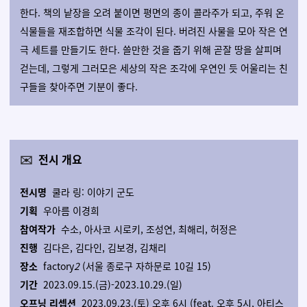
한다. 책의 낱장을 오려 붙이면 평면의 종이 콜라주가 되고, 주워 온
식물들을 재조합하면 식물 조각이 된다. 버려진 사물을 모아 작은 연
극 세트를 만들기도 한다. 쓸만한 것을 줍기 위해 곧잘 땅을 살피며
걷는데, 그렇게 그러모은 세상의 작은 조각에 우연인 듯 어울리는 친
구들을 찾아주면 기분이 좋다.
✉️
전시 개요
전시명
쿨라 링: 이야기 군도
기획
우아름 이경희
참여작가
수소, 아사코 시로키, 조성연, 최해리, 허정은
진행
김다은, 김다인, 김보경, 김채리
장소
factory
2
(서울 종로구 자하문로 10길 15)
기간
2023.09.15.(금)-2023.10.29.(일)
오프닝 리셉션
2023.09.23.(토) 오후 6시 (feat. 오후 5시, 아티스