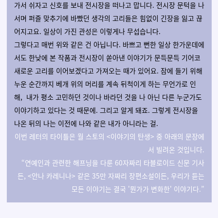
가서 쉬자고 신호를 보내 전시장을 떠나고 맙니다. 전시장 문턱을 나
서며 퍼즐 맞추기에 바빴던 생각의 고리들은 힘없이 긴장을 잃고 끊
어지고요. 일상이 가진 관성은 이렇게나 무섭습니다.
그렇다고 매번 위와 같은 건 아닙니다. 바쁘고 뻔한 일상 한가운데에
서도 한낮에 본 작품과 전시장이 쏟아낸 이야기가 문득문득 기어코
새로운 고리를 이어보겠다고 가져오는 때가 있어요. 잠에 들기 위해
누운 순간까지 베개 위의 머리를 계속 뒤척이게 하는
무언가로 인
해
, 내가 평소 고민하던 것이나 바라던 것을 나 아닌 다른 누군가도
이야기하고 있다는
것 때문에
. 그리고 알게 돼죠. 그렇게 전시장을
나온 뒤의 나는 이전에 나와 같은 내가 아니라는 걸.
이번 레터의 타이틀은 월 스토의 <이야기의 탄생> 중 아래의 문장에
서 빌려온 것입니다.
“연예인과 관련한 해프닝을 다룬 60자짜리 타블로이드 신문 기사
든, <안나 카레니나> 같은 35만 자짜리
장편소설이든, 우리가 듣는
모든 이야기는 결국 '뭔가가 변화한' 이야기다.”