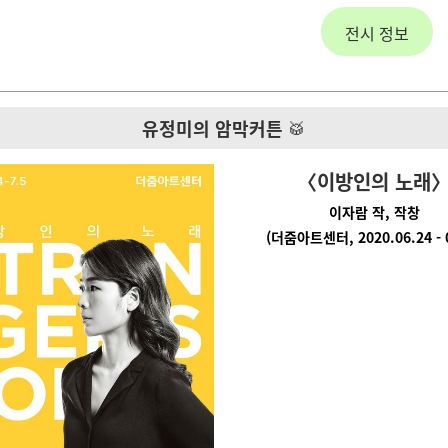
전시 정보
유정미의 암막커튼
🥁
〈이방
인의
노래
이자람 작, 작창
(더줌아트센터, 2020.06.24 - 0