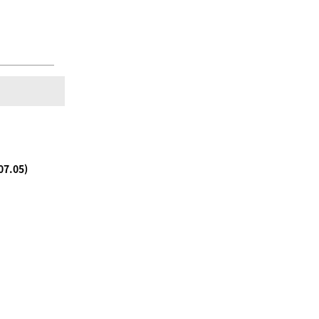
〉
7.05)