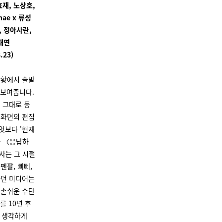
효재, 노상호,
ae x 류성
, 정아사란,
채연
.23)
상황에서 출발
 보여줍니다.
 그대로 등
 화면의 편집
엇보다 '현재
마 〈응답하
사는 그 시절
펜팔, 삐삐,
하던 미디어는
 손쉬운 수단
를 10년 후
까 생각하게