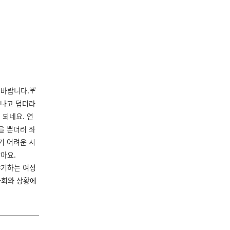
바랍니다.☔️
쨍나고 덥더라
 되네요. 연
을 뿐더러 좌
기 어려운 시
같아요.
야기하는 여성
 사회와 상황에