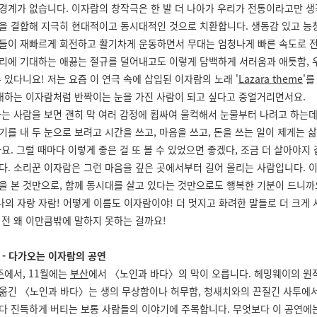
경계가 없습니다. 이자람의 창작극은 한 발 더 나아가 우리가 전통이라고만 
을 결합해 지극히 현대적이고 동시대적인 것으로 치환합니다. 생동감 있고 능
들이 재빠르게 회전하고 활기차게 운동하면서 무대는 엄청나게 빠른 속도로 
리에 기대하는 애끓는 절규를 덜어내고도 이렇게 담백하게 서러움과 애틋함, 
 있다니요! 저는 요즘 이 연극 속에 삽입된 이자람의 노래 '
Lazara theme
'를
노래하는 이자람처럼 반짝이는 눈을 가진 사람이 되고 싶다고 중얼거리면서요.
는 사람을 보면 괜히 막 여러 감정에 휩싸여 울컥해서 눈물부터 나려고 하는데
기를 내 두 눈으로 보려고 시간을 쓰고, 마음을 쓰고, 돈을 쓰는 일이 제게는 
요. 그럴 때마다 이렇게 좋은 걸 또 볼 수 있었으면 좋겠다, 조금 더 살아야지
다. 소리꾼 이자람은 그런 마음을 깊은 곳에서부터 길어 올리는 사람입니다. 
을 본 것만으로, 함께 동시대를 살고 있다는 것만으로도 행복한 기분이 드니까요
 나의 자랑 자람! 어떻게 이름도 이자람이야! 더 멋지고 화려한 말들로 더 크게
 전 왜 이만큼밖에 말하지 못하는 걸까요!
 - 다가오는 이자람의 공연
주
에서, 11월에는
부산
에서 〈노인과 바다〉의 막이 오릅니다. 헤밍웨이의 원작
옮긴 〈노인과 바다〉는 생의 무상함이나 허무함, 청새치와의 끈질긴 사투에서
다 진득하게 버티는 보통 사람들의 이야기에 주목합니다. 무엇보다 이 공연에