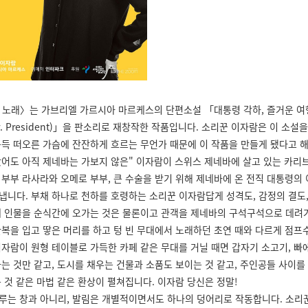
노래〉는 가브리엘 가르시아 마르케스의 단편소설 「대통령 각하, 즐거운 여행
 Mr. President)」을 판소리로 재창작한 작품입니다. 소리꾼 이자람은 이 소설
문득 떠오른 가슴에 잔잔하게 흐르는 무언가 때문에 이 작품을 만들게 됐다고 해
봤어도 아직 제네바는 가보지 않은" 이자람이 스위스 제네바에 살고 있는 카리
 부부 라사라와 오메로 부부, 큰 수술을 받기 위해 제네바에 온 전직 대통령의
냅니다. 부채 하나로 천하를 호령하는 소리꾼 이자람답게 성격도, 감정의 결도
세 인물을 순식간에 오가는 것은 물론이고 관객을 제네바의 구석구석으로 데려
한복을 입고 땋은 머리를 하고 텅 빈 무대에서 노래하던 초연 때와 다르게 점프
이자람이 원형 테이블로 가득한 카페 같은 무대를 거닐 때면 갑자기 소고기, 빠에
나는 것만 같고, 도시를 채우는 건물과 소품도 보이는 것 같고, 주인공들 사이를
는 것 같은 마법 같은 환상이 펼쳐집니다. 이자람 당신은 정말!
루는 창과 아니리, 발림은 개별적이면서도 하나의 덩어리로 작동합니다. 소리꾼