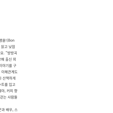
을!(Bon
을 읽고 낮잠
요. "방방곡
브해 출신 외
 이야기를 구
, 이해관계도
가 산책하게
수트를 입고
야, 커피 향
 걷는 사람들
과 배우, 스