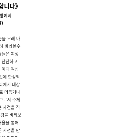
 합니다》
 황예지
7)
눈을 오래 마
히 바라볼수
품들은 여성
, 단단하고
 이때 여성
 것에 한정되
자리에서 대상
로 더듬거나
으로서 주체
은 사건을 직
풍경을 바라보
거울을 통해
른 시선을 만