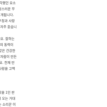
생각했던 요소
청스러운 무
전개됩니다.
우정과 사랑
 자주 듣습니
요. 잘하는
삶의 동력이
 같은 건강한
이자람이 만든
. 천재 만
 사랑을 고백
을 1인 판
 오는 거대
는 소리꾼 이