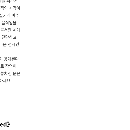
건을 피하거
념적인 시각이
질기게 마주
의 움직임을
으로서만 세계
. 단단하고
다운 전시였
록이 공개된다
으로 작업이
 놓치신 분은
마세요!
eed》