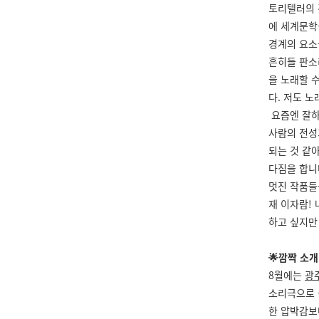
토리텔러의 
에 세계문학
경계의 요소
흔히들 판소
을 노래할 수
다. 저도 
요즘엔 잘하
사람의 전성
되는 것 같아
다짐을 합니
멋진 작품들
재 이자람!
하고 싶지만
🌟깜짝 소개
8월에는
광
소리극으로 
한 압박감보