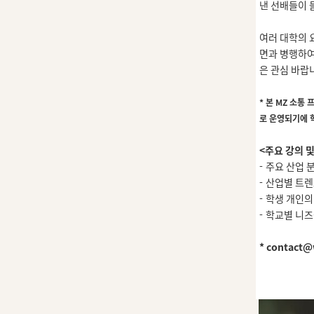
낸 선배들이 
여러 대학의 
면과 병행하여
은 관심 바랍
*
본 M
Z
소통 
로 운영되기에 
<주요 강의 
-
주요 산업 
-
산업별 트렌
-
학생 개인의
-
학교별 니즈
* contact@