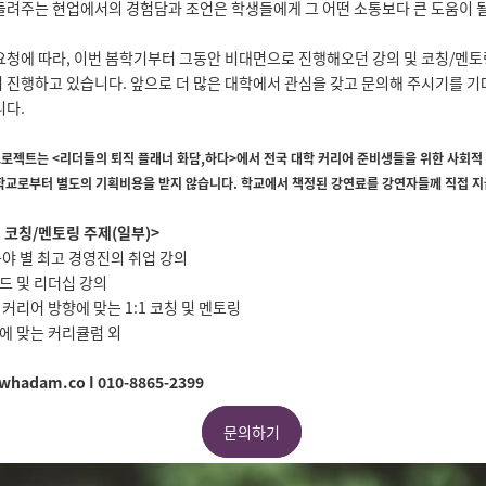
들려주는 현업에서의 경험담과 조언은 학생들에게
그 어떤 소통보다 큰 도움이
요청에 따라,
이번 봄학기부터 그동안 비대면으로 진행해오던 강의 및 코칭/멘토
 진행하고 있습니다.
앞으로 더 많은 대학에서 관심을 갖고 문의해 주시기를 기
니다.
프로젝트는
<
리더들의 퇴직 플래너 화담,하다>에서 전국 대학 커리어 준비생들을 위한 사회적
학교로부터 별도의 기획비용을 받지 않습니다.
학교에서 책정된 강연료를 강연자들께 직접 지
및 코칭/멘토링 주제(일부)>
분야 별 최고 경영진의 취업 강의
드 및 리더십 강의
 커리어 방향에 맞는
1:1
코칭 및 멘토링
에 맞는 커리큘럼 외
whadam.co I 010-8865-2399
문의하기