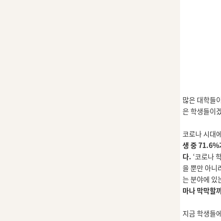
많은 대학들이
은 학생들이겠
코로나 시대에
생 중
71.6%
다.
‘
코로나 
을 뿐만 아니
는 분야에 있
마나 막막할
지금 학생들에